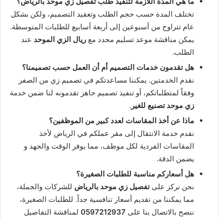
ما هي المدة اللازمة لتنفيذ طلب تفصيل زي موحد بالرياض؟
تختلف المدة حسب حجم الطلب وتعقيد التصميم، ولكن بشكل
عام تتراوح من أسبوعين إلى أربعة أسابيع للطلبات المتوسطة.
يمكن مناقشة موعد تسليم محدد مع
ريال الزي الموحد
عند
الطلب.
هل تقدمون خدمات التصميم أم أن العمل حسب تصميمنا؟
نقدم الخدمتين. يمكننا مساعدتكم في تصميم زي من الصفر
وفقاً لمتطلباتكم، أو تنفيذ تصميم جاهز تقدمونه لنا ضمن خدمة
زي موحد تصنيع للغير
.
ماذا عن أخذ المقاسات لعدد كبير من الموظفين؟
نقدم خدمة الانتقال إلى مقر عملكم في الرياض لأخذ
المقاسات الفردية لكل موظف، مما يوفر الوقت والجهد و
يضمن الدقة.
هل أسعاركم مناسبة للطلبات الصغيرة؟
نحن نركز على
تفصيل زي موحد بالرياض
للشركات والجملة،
مما يمكننا من تقديم أسعار تنافسية جداً. للطلبات الصغيرة،
ننصح بالاتصال بنا على
0597212937
لمناقشة التفاصيل