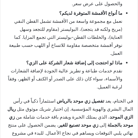
والحصول على عرض سعر.
ما أنواع الأقمشة المتوفرة لديكم؟
نعمل مع مجموعة واسعة من الأقمشة تشمل القطن النقي
(مريح ولكنه قد يتجعد)، البوليستر (مقاوم للتجعد وسهل
العناية)، والخلطات القطن-بوليستر التي تجمع المزايا. كما
نوفر أقمشة متخصصة مقاومة للاتساخ أو اللهب حسب طبيعة
العمل.
ماذا لو احتجت إلى إضافة شعار الشركة على الزي؟
نقدم خدمات طباعة و تطريز عالية الجودة لإضافة الشعارات
والأسماء، سواء كان ذلك على الصدر أو الكتف أو الظهر، وفقاً
لرغبة العميل.
في الختام، يعد
تفصيل زي موحد بالرياض
استثماراً ذكياً في رأس
المال البشري والهوية المؤسسية. إن اختيار شريك موثوق مثل
ريال
الزي الموحد
، الذي يمتلك الخبرة ويقدم باقة خدمات شاملة من
زي
موحد بالجملة
إلى
زي موحد تصنيع للغير
، يضمن الحصول على منتج
نهائي يلبي التوقعات ويساهم في نجاح الأعمال. للبدء في مشروع