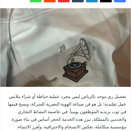
تفصيل زي موحد بالرياض ليس مجرد عملية خياطة أو شراء ملابس
عمل تقليدية؛ بل هو فن صياغة الهوية البصرية للشركة، ونسج قيمها
في ثوب يرتديه الموظفون يومياً. في عاصمة النشاط التجاري
والخدمي بالمملكة، تبرز هذه الخدمة كحجر أساس في بناء صورة
مؤسسية متكاملة، تعكس الانسجام والاحترافية، وتُعزز الانتماء،