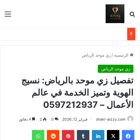
بحث عن
الق
الرئيسية
/
زي موحد الرياض
زي موحد الرياض
تفصيل زي موحد بالرياض: نسيج
الهوية وتميز الخدمة في عالم
الأعمال – 0597212937
shakl-alzzy.com
فبراير 12, 2026
0
2
4 دقائق
فيسبوك
X
لينكدإن
بينتيريست
واتساب