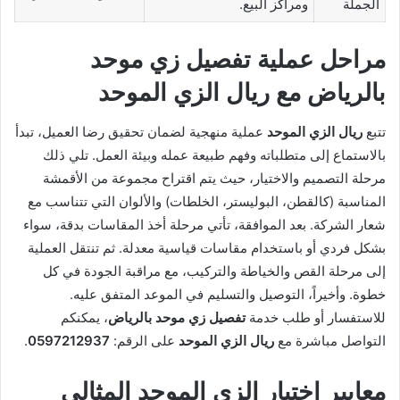
الجملة
ومراكز البيع.
مراحل عملية تفصيل زي موحد
بالرياض مع ريال الزي الموحد
تتبع
ريال الزي الموحد
عملية منهجية لضمان تحقيق رضا العميل، تبدأ
بالاستماع إلى متطلباته وفهم طبيعة عمله وبيئة العمل. تلي ذلك
مرحلة التصميم والاختيار، حيث يتم اقتراح مجموعة من الأقمشة
المناسبة (كالقطن، البوليستر، الخلطات) والألوان التي تتناسب مع
شعار الشركة. بعد الموافقة، تأتي مرحلة أخذ المقاسات بدقة، سواء
بشكل فردي أو باستخدام مقاسات قياسية معدلة. ثم تنتقل العملية
إلى مرحلة القص والخياطة والتركيب، مع مراقبة الجودة في كل
خطوة. وأخيراً، التوصيل والتسليم في الموعد المتفق عليه.
للاستفسار أو طلب خدمة
تفصيل زي موحد بالرياض
، يمكنكم
التواصل مباشرة مع
ريال الزي الموحد
على الرقم:
0597212937
.
معايير اختيار الزي الموحد المثالي