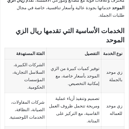
محترف وعلاقات قوية مع مصانع وموزعي الأقمشة، تقدم
ريال الزي
الموحد
خدماتها بجودة عالية وأسعار تنافسية، خاصة في مجال
طلبات الجملة.
الخدمات الأساسية التي تقدمها ريال الزي
الموحد
نوع الخدمة
التفصيل
الفئة المستهدفة
الشركات الكبيرة،
توفير كميات كبيرة من الزي
زي موحد
السلاسل التجارية،
الموحد بأسعار خاصة، مع
بالجملة
المؤسسات
إمكانية التخصيص.
الحكومية.
تصميم وتنفيذ أزياء عملية
شركات المقاولات،
زي موحد
ومريحة تتحمل ظروف العمل
الصيانة، النظافة،
للعماله
القاسية، مع التركيز على
الخدمات اللوجستية.
المتانة.