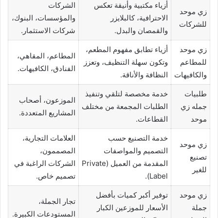
أزياء مكتبية وأنيقة تعكس
الشركات
زي موحد
الاحترافية، كالبلايزر
والمؤسسات، البنوك،
للشركات
والقمصان والبدل.
شركات الاستثمار.
زي موحد
أزياء تطابق مفهوم المطعم،
المطاعم، المقاهي،
للمطاعم
وتكون سهلة التنظيف، وتعزز
الفنادق، الكافيهات.
والكافيهات
النظافة والأناقة.
طلبيات
خدمة مخصصة لتلقي وتنفيذ
الموزعون، أصحاب
جمله زي
الطلبات المجمعة من مختلف
المشاريع المتعددة.
موحد
القطاعات.
خدمة التصنيع حسب
العلامات التجارية،
زي موحد
التصميم والمواصفات
المصممون،
تصنيع
المقدمة من العميل (Private
الشركات الراغبة في
للغير
Label).
تصميم خاص.
زي موحد
توفير أكبر كميات بأفضل
تجار الجملة،
جملة
الأسعار للموزعين الكبار
المستودعات الكبيرة.