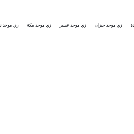
ة
زي موحد جيزان
زي موحد عسير
زي موحد مكة
زي موحد ن