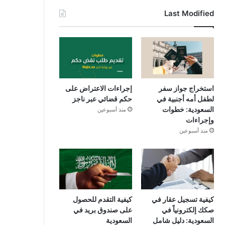
Last Modified
استخراج جواز سفر
إجراءات الاعتراض على
لطفل أمه أجنبية في
حكم قضائي عبر ناجز
السعودية: خطوات
منذ أسبوعين
وإجراءات
منذ أسبوعين
كيفية تسجيل عقار في
كيفية التقدم للحصول
صكك إلكترونياً في
على صندوق بريد في
السعودية: دليل شامل
السعودية