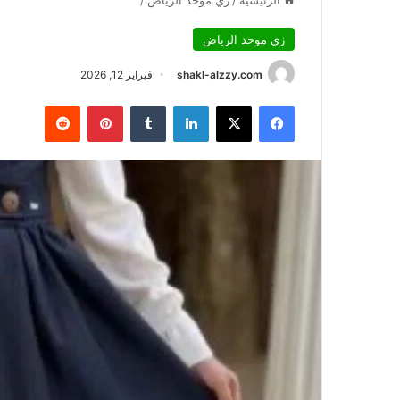
الرئيسية
/
زي موحد الرياض
/
زي موحد الرياض
shakl-alzzy.com
فبراير 12, 2026
فيسبوك
X
لينكدإن
بينتيريست