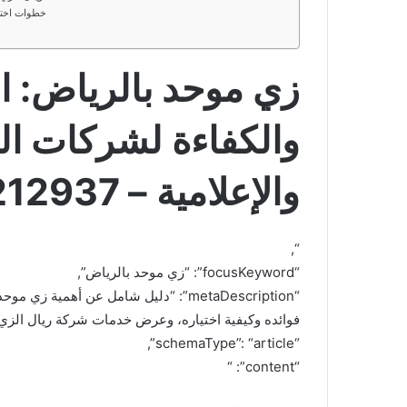
خطوات اختيا
زي موحد بالرياض: اس
والكفاءة لشركات ال
والإعلامية – 0597212937
“,
“focusKeyword”: “زي موحد بالرياض”,
“metaDescription”: “دليل شامل عن أهم
فوائده وكيفية اختياره، وعرض خدمات شركة ريال الزي ال
“schemaType”: “article”,
“content”: “