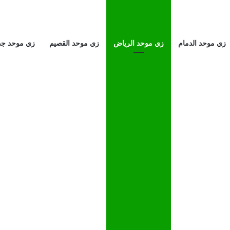
زي موحد الدمام
زي موحد الرياض
زي موحد القصيم
زي موحد جد