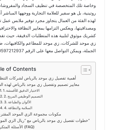
وخاصة تلك المتخصصة في تنظيف السجاد والمفروشات.
روتينية، بل هو سفير للعلامة التجارية ووجهها المباشر 
لهذه الفئة من العمال يتجاوز مجرد توفير ملابس عمل تق
ومصداقيتها، ويعكس التزامها بمعايير النظافة والاحتراف
كشريك موثوق لتلبية هذه المتطلبات الدقيقة، حيث تق
زي موحد للشركات، زي موحد للمطاعم والكافيهات، طل
الجملة، ويمكن التواصل معها على الرقم 0597212937 للحصول على استشارة متخصصة.
le of Contents
أهمية تفصيل زي موحد بالرياض لشركات التنظ
معايير تصميم وتفصيل زي موحد بالرياض لهذه الف
1. الاختيار الدقيق للأقمشة
2. التصميم الوظيفي المريح
3. الألوان والطباعة
4. السلامة والنظافة
مكونات مجموعة الزي الموحد المقتر
خطوات تفصيل زي موحد بالرياض مع “ريال الزي الموحد”
الأسئلة المتكررة (FAQ)