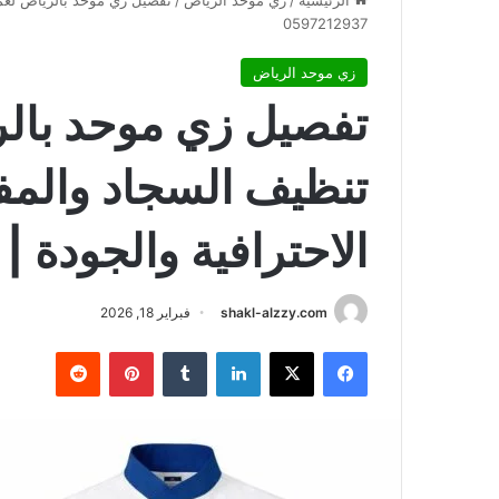
الرئيسية
/
زي موحد الرياض
/
تفصيل زي موحد بالرياض لعما
0597212937
زي موحد الرياض
تفصيل زي موحد بال
تنظيف السجاد والم
الاحترافية والجودة | 0597212937
shakl-alzzy.com
فبراير 18, 2026
فيسبوك
X
لينكدإن
بينتيريست