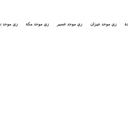
ة
زي موحد جيزان
زي موحد عسير
زي موحد مكة
زي موحد ن