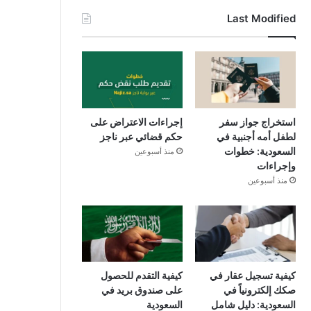
Last Modified
استخراج جواز سفر
إجراءات الاعتراض على
لطفل أمه أجنبية في
حكم قضائي عبر ناجز
السعودية: خطوات
منذ أسبوعين
وإجراءات
منذ أسبوعين
كيفية تسجيل عقار في
كيفية التقدم للحصول
صكك إلكترونياً في
على صندوق بريد في
السعودية: دليل شامل
السعودية