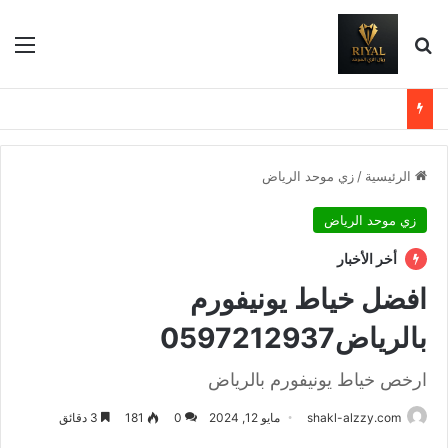
بحث عن
الق
الرئيسية
/
زي موحد الرياض
زي موحد الرياض
أخر الأخبار
افضل خياط يونيفورم
بالرياض0597212937
ارخص خياط يونيفورم بالرياض
shakl-alzzy.com
مايو 12, 2024
0
181
3 دقائق