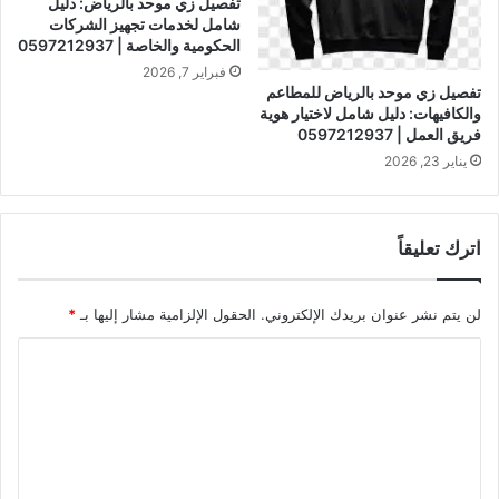
تفصيل زي موحد بالرياض: دليل
شامل لخدمات تجهيز الشركات
الحكومية والخاصة | 0597212937
فبراير 7, 2026
تفصيل زي موحد بالرياض للمطاعم
والكافيهات: دليل شامل لاختيار هوية
فريق العمل | 0597212937
يناير 23, 2026
اترك تعليقاً
لن يتم نشر عنوان بريدك الإلكتروني.
الحقول الإلزامية مشار إليها بـ
*
ا
ل
ت
ع
ل