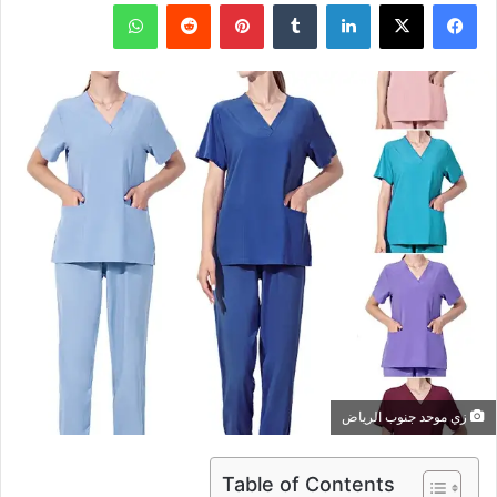
فيسبوك
X
لينكدإن
بينتيريست
واتساب
زي موحد جنوب الرياض
Table of Contents