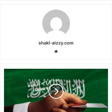
shakl-alzzy.com
موقع
الويب