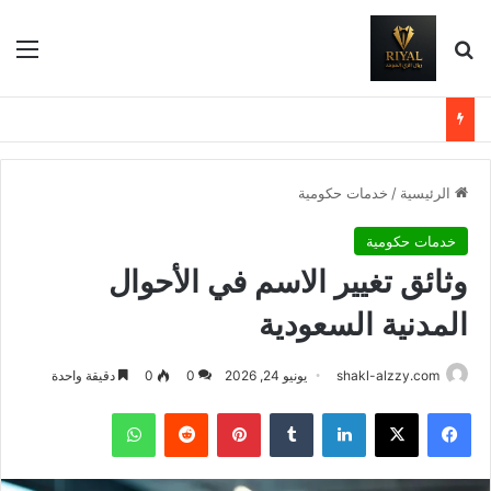
بحث عن
الق
الرئيسية
/
خدمات حكومية
خدمات حكومية
وثائق تغيير الاسم في الأحوال
المدنية السعودية
shakl-alzzy.com
يونيو 24, 2026
0
0
دقيقة واحدة
فيسبوك
X
لينكدإن
بينتيريست
واتساب