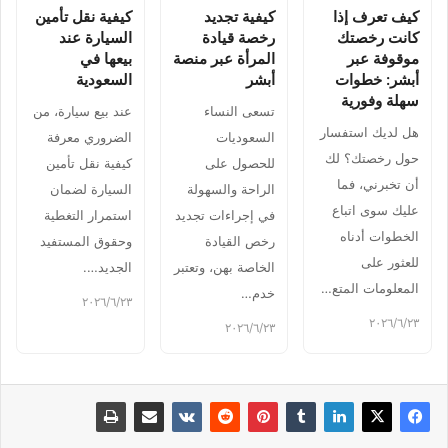
كيف تعرف إذا
كيفية تجديد
كيفية نقل تأمين
كانت رخصتك
رخصة قيادة
السيارة عند
موقوفة عبر
المرأة عبر منصة
بيعها في
أبشر: خطوات
أبشر
السعودية
سهلة وفورية
تسعى النساء
عند بيع سيارة، من
هل لديك استفسار
السعوديات
الضروري معرفة
حول رخصتك؟ لك
للحصول على
كيفية نقل تأمين
أن تخبرني، فما
الراحة والسهولة
السيارة لضمان
عليك سوى اتباع
في إجراءات تجديد
استمرار التغطية
الخطوات أدناه
رخص القيادة
وحقوق المستفيد
للعثور على
الخاصة بهن، وتعتبر
الجديد….
المعلومات المتع…
خدم…
٢٣‏/٦‏/٢٠٢٦
٢٣‏/٦‏/٢٠٢٦
٢٣‏/٦‏/٢٠٢٦