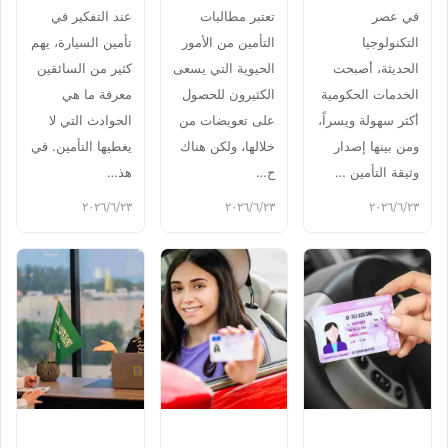
في عصر
تعتبر مطالبات
عند التفكير في
التكنولوجيا
التأمين من الأمور
تأمين السيارة، يهم
الحديثة، أصبحت
الحيوية التي يسعى
كثير من السائقين
الخدمات الحكومية
الكثيرون للحصول
معرفة ما هي
أكثر سهولة ويسراً،
على تعويضات من
الحوادث التي لا
ومن بينها إصدار
خلالها، ولكن هناك
يغطيها التأمين. في
وثيقة التأمين …
ح…
هذ…
٢٣‏/٦‏/٢٠٢٦
٢٣‏/٦‏/٢٠٢٦
٢٣‏/٦‏/٢٠٢٦