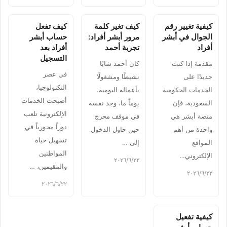
كيفية تغيير رقم
كيف تغير كلمة
كيف تفعل
الجوال في أبشر
مرور أبشر أفراد:
حساب أبشر
أفراد
تجربة أحمد
أفراد بعد
التسجيل
مقدمة إذا كنت
كان أحمد شابًا
في عصر
جديدًا على
نشيطًا ومشغولًا
التكنولوجيا،
الخدمات الحكومية
بأعماله اليومية.
أصبحت الخدمات
السعودية، فإن
يوماً ما، وجد نفسه
الإلكترونية تلعب
منصة أبشر هي
في موقف محرج
دوراً محورياً في
واحدة من أهم
حين حاول الدخول
تسهيل حياة
المواقع
إلى …
المواطنين
الإلكتروني…
٢٢‏/٦‏/٢٠٢٦
والمقيمين، …
٢٢‏/٦‏/٢٠٢٦
٢٢‏/٦‏/٢٠٢٦
كيفية تفعيل