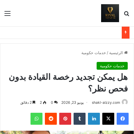
بحث عن
الق
الرئيسية
/
خدمات حكومية
خدمات حكومية
هل يمكن تجديد رخصة القيادة بدون
فحص نظر؟
shakl-alzzy.com
يونيو 23, 2026
0
2
2 دقائق
فيسبوك
X
لينكدإن
بينتيريست
واتساب