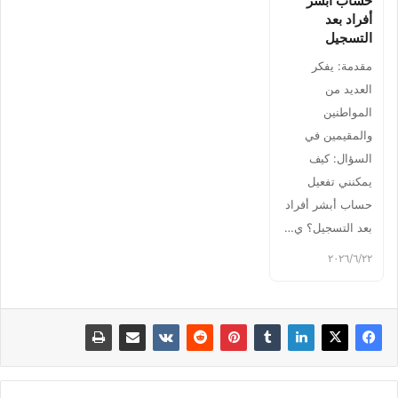
حساب أبشر
أفراد بعد
التسجيل
مقدمة: يفكر
العديد من
المواطنين
والمقيمين في
السؤال: كيف
يمكنني تفعيل
حساب أبشر أفراد
بعد التسجيل؟ ي…
٢٢‏/٦‏/٢٠٢٦