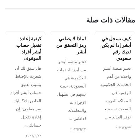
مقالات ذات صلة
كيف تسجل في
لماذا لا يصلني
كيفية إعادة
أبشر إذا لم يكن
رمز التحقق من
تفعيل حساب
لديك رقم
أبشر
أبشر أفراد
سعودي
الموقوف
تعتبر منصة أبشر
تعتبر منصة أبشر
هل سبق لك أن
من أبرز الخدمات
واحدة من أهم
شعرت بالإحباط
الحكومية في
الخدمات الحكومية
بسبب تعليق
السعودية، حيث
الرقمية في
حساب أبشر أفراد
تسهم في تسهيل
المملكة العربية
الخاص بك؟ إليك
الإجراءات
السعودية، حيث
سر مفاجئ: إن
والمعاملات
توفر العديد م…
إعادة تفعيل
لقاطني …
حسابك …
٢٢‏/٦‏/٢٠٢٦
٢٢‏/٦‏/٢٠٢٦
٢٢‏/٦‏/٢٠٢٦