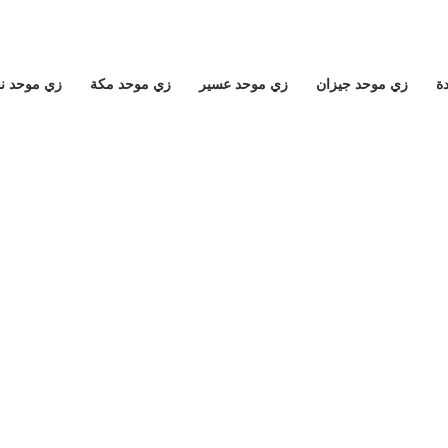
ة
زي موحد جيزان
زي موحد عسير
زي موحد مكة
زي موحد ن