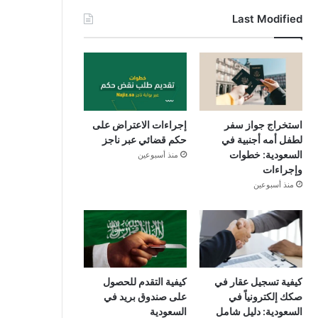
Last Modified
استخراج جواز سفر
إجراءات الاعتراض على
لطفل أمه أجنبية في
حكم قضائي عبر ناجز
السعودية: خطوات
منذ أسبوعين
وإجراءات
منذ أسبوعين
كيفية تسجيل عقار في
كيفية التقدم للحصول
صكك إلكترونياً في
على صندوق بريد في
السعودية: دليل شامل
السعودية