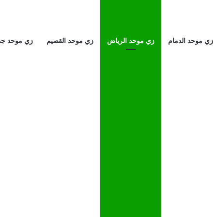
زي موحد الدمام
زي موحد الرياض
زي موحد القصيم
زي موحد جد