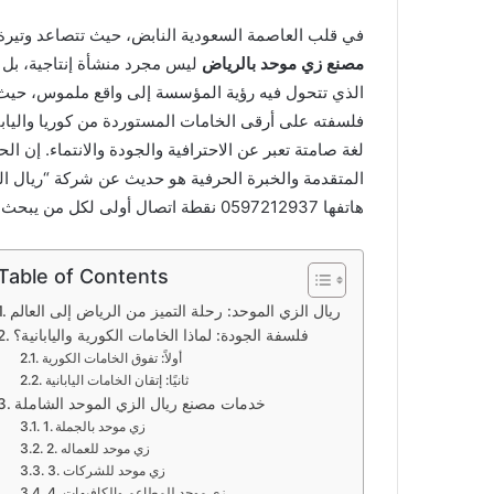
في قلب العاصمة السعودية النابض، حيث تتصاعد وتيرة
مصنع زي موحد بالرياض
ليس مجرد منشأة إنتاجية، بل 
الذي تتحول فيه رؤية المؤسسة إلى واقع ملموس، حيث ي
فلسفته على أرقى الخامات المستوردة من كوريا واليا
لغة صامتة تعبر عن الاحترافية والجودة والانتماء. إن ا
المتقدمة والخبرة الحرفية هو حديث عن شركة “ريال ال
هاتفها 0597212937 نقطة اتصال أولى لكل من يبحث عن التميز في عالم الأزياء الموحدة.
Table of Contents
ريال الزي الموحد: رحلة التميز من الرياض إلى العالم
فلسفة الجودة: لماذا الخامات الكورية واليابانية؟
أولاً: تفوق الخامات الكورية
ثانيًا: إتقان الخامات اليابانية
خدمات مصنع ريال الزي الموحد الشاملة
1. زي موحد بالجملة
2. زي موحد للعماله
3. زي موحد للشركات
4. زي موحد للمطاعم والكافيهات