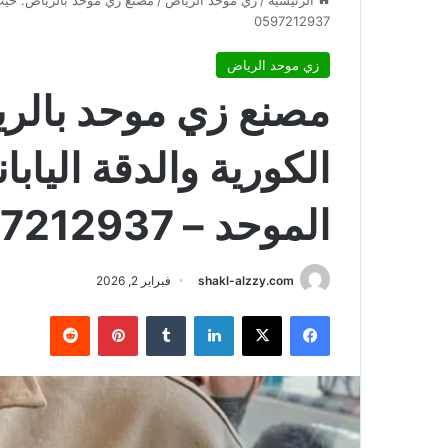
الرئيسية
/
زي موحد الرياض
/
مصنع زي موحد بالرياض: حيث تل
0597212937
زي موحد الرياض
مصنع زي موحد بالريا
الكورية والدقة اليابا
الموحد – 0597212937
shakl-alzzy.com
فبراير 2, 2026
فيسبوك
X
لينكدإن
بينتيريست