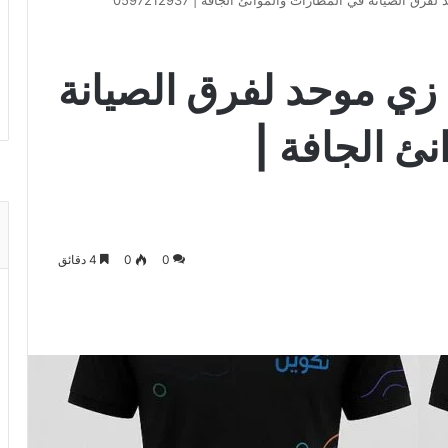
ق الصيانة في المطارات والموانئ الجافة | 0597212937
 زي موحد لفرق الصيانة
ئ الجافة |
0
0
4 دقائق