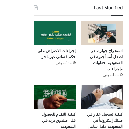
Last Modified
استخراج جواز سفر
إجراءات الاعتراض على
لطفل أمه أجنبية في
حكم قضائي عبر ناجز
السعودية: خطوات
منذ أسبوعين
وإجراءات
منذ أسبوعين
كيفية تسجيل عقار في
كيفية التقدم للحصول
صكك إلكترونياً في
على صندوق بريد في
السعودية: دليل شامل
السعودية