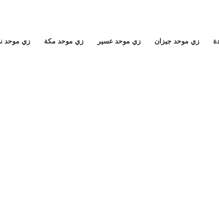
ة
زي موحد جيزان
زي موحد عسير
زي موحد مكة
زي موحد ن