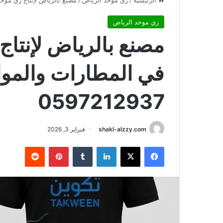
الرئيسية
/
زي موحد الرياض
/
مصنع بالرياض لإنتاج زي موحد لفر
زي موحد الرياض
مصنع بالرياض لإنتاج
في المطارات والموان
0597212937
shakl-alzzy.com
فبراير 3, 2026
فيسبوك
X
لينكدإن
بينتيريست