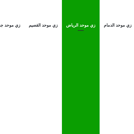
زي موحد الدمام
زي موحد الرياض
زي موحد القصيم
زي موحد جد