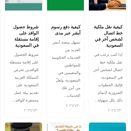
كيفية نقل ملكية
كيفية دفع رسوم
شروط حصول
خط اتصال
أبشر عبر مدى
الوافد على
لشخص آخر في
إقامة مستقلة
تسهل منصة أبشر
السعودية
في السعودية
العديد من
إذا كنت ترغب في
شروط الحصول
الخدمات الحكومية
نقل ملكية خط
على إقامة مستقلة
للمواطنين
اتصال لشخص آخر
للوافدين تحرص
والمقيمين في
في السعودية،
المملكة العربية
السعودية، ولعلّ
فإليك الخطوات
السعودية على
من أبرز تلك
الضرورية لإتمام
تقديم بيئة عمل
الخدمات…
ذلك بكل سهولة…
مستقرة للوافد…
٣٠‏/٦‏/٢٠٢٦
٣٠‏/٦‏/٢٠٢٦
٣٠‏/٦‏/٢٠٢٦