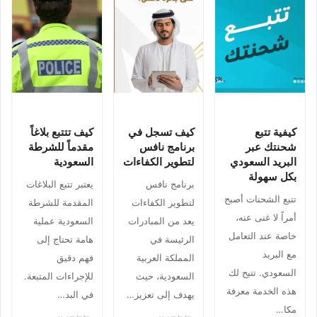
كيفية تتبع
كيف تسجل في
كيف تتتبع بلاغاً
شحنتك عبر
برنامج نافس
مقدماً للشرطة
البريد السعودي
لتطوير الكفاءات
السعودية
بكل سهولة
برنامج نافس
يعتبر تتبع البلاغات
تتبع الشحنات أصبح
لتطوير الكفاءات
المقدمة للشرطة
أمراً لا غنى عنه،
يعد من المبادرات
السعودية عملية
خاصة عند التعامل
الرئيسة في
هامة تحتاج إلى
مع البريد
المملكة العربية
فهم دقيق
السعودي. تتيح لك
السعودية، حيث
للإجراءات المتبعة.
هذه الخدمة معرفة
يهدف إلى تعزيز…
في البد…
مكا…