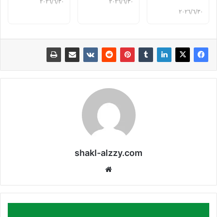
٣٠‏/٦‏/٢٠٢٦
٣٠‏/٦‏/٢٠٢٦
٣٠‏/٦‏/٢٠٢٦
shakl-alzzy.com
موقع
الويب