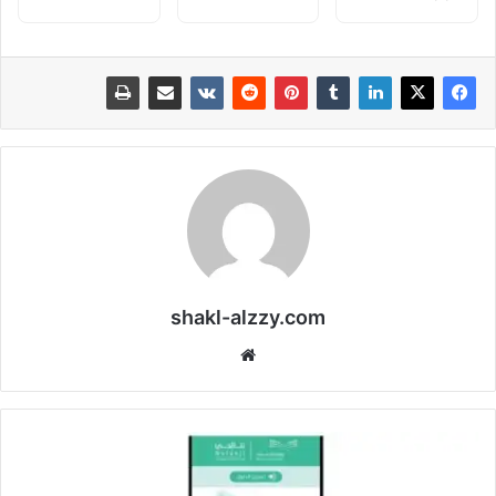
shakl-alzzy.com
موقع
الويب