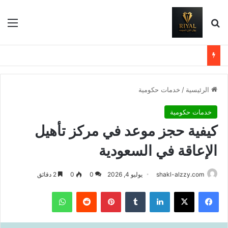
بحث عن
الق
الرئيسية
/
خدمات حكومية
خدمات حكومية
كيفية حجز موعد في مركز تأهيل
الإعاقة في السعودية
shakl-alzzy.com
يوليو 4, 2026
0
0
2 دقائق
فيسبوك
X
لينكدإن
بينتيريست
واتساب