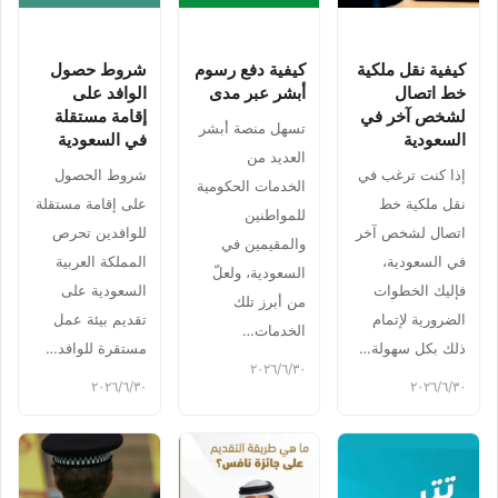
كيفية نقل ملكية
كيفية دفع رسوم
شروط حصول
خط اتصال
أبشر عبر مدى
الوافد على
لشخص آخر في
إقامة مستقلة
تسهل منصة أبشر
السعودية
في السعودية
العديد من
إذا كنت ترغب في
شروط الحصول
الخدمات الحكومية
نقل ملكية خط
على إقامة مستقلة
للمواطنين
اتصال لشخص آخر
للوافدين تحرص
والمقيمين في
في السعودية،
المملكة العربية
السعودية، ولعلّ
فإليك الخطوات
السعودية على
من أبرز تلك
الضرورية لإتمام
تقديم بيئة عمل
الخدمات…
ذلك بكل سهولة…
مستقرة للوافد…
٣٠‏/٦‏/٢٠٢٦
٣٠‏/٦‏/٢٠٢٦
٣٠‏/٦‏/٢٠٢٦