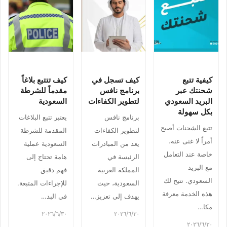
كيفية تتبع
كيف تسجل في
كيف تتتبع بلاغاً
شحنتك عبر
برنامج نافس
مقدماً للشرطة
البريد السعودي
لتطوير الكفاءات
السعودية
بكل سهولة
برنامج نافس
يعتبر تتبع البلاغات
تتبع الشحنات أصبح
لتطوير الكفاءات
المقدمة للشرطة
أمراً لا غنى عنه،
يعد من المبادرات
السعودية عملية
خاصة عند التعامل
الرئيسة في
هامة تحتاج إلى
مع البريد
المملكة العربية
فهم دقيق
السعودي. تتيح لك
السعودية، حيث
للإجراءات المتبعة.
هذه الخدمة معرفة
يهدف إلى تعزيز…
في البد…
مكا…
٣٠‏/٦‏/٢٠٢٦
٣٠‏/٦‏/٢٠٢٦
٣٠‏/٦‏/٢٠٢٦