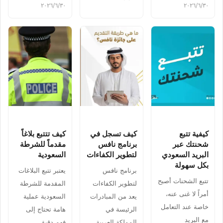
٣٠‏/٦‏/٢٠٢٦
٣٠‏/٦‏/٢٠٢٦
كيفية تتبع
كيف تسجل في
كيف تتتبع بلاغاً
شحنتك عبر
برنامج نافس
مقدماً للشرطة
البريد السعودي
لتطوير الكفاءات
السعودية
بكل سهولة
برنامج نافس
يعتبر تتبع البلاغات
تتبع الشحنات أصبح
لتطوير الكفاءات
المقدمة للشرطة
أمراً لا غنى عنه،
يعد من المبادرات
السعودية عملية
خاصة عند التعامل
الرئيسة في
هامة تحتاج إلى
مع البريد
المملكة العربية
فهم دقيق