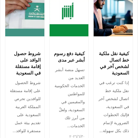
كيفية نقل ملكية
كيفية دفع رسوم
شروط حصول
خط اتصال
أبشر عبر مدى
الوافد على
لشخص آخر في
إقامة مستقلة
تسهل منصة أبشر
السعودية
في السعودية
العديد من
إذا كنت ترغب في
شروط الحصول
الخدمات الحكومية
نقل ملكية خط
على إقامة مستقلة
للمواطنين
اتصال لشخص آخر
للوافدين تحرص
والمقيمين في
في السعودية،
المملكة العربية
السعودية، ولعلّ
فإليك الخطوات
السعودية على
من أبرز تلك
الضرورية لإتمام
تقديم بيئة عمل
الخدمات…
ذلك بكل سهولة…
مستقرة للوافد…
٣٠‏/٦‏/٢٠٢٦