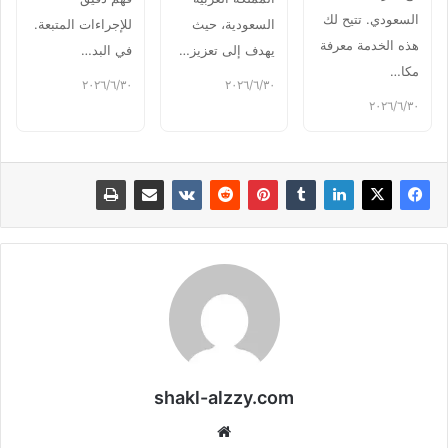
السعودي. تتيح لك
السعودية، حيث
للإجراءات المتبعة.
هذه الخدمة معرفة
يهدف إلى تعزيز…
في البد…
مكا…
٣٠‏/٦‏/٢٠٢٦
٣٠‏/٦‏/٢٠٢٦
٣٠‏/٦‏/٢٠٢٦
shakl-alzzy.com
موقع