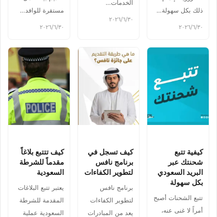
الخدمات…
ذلك بكل سهولة…
مستقرة للوافد…
٣٠‏/٦‏/٢٠٢٦
٣٠‏/٦‏/٢٠٢٦
٣٠‏/٦‏/٢٠٢٦
كيفية تتبع
كيف تسجل في
كيف تتتبع بلاغاً
شحنتك عبر
برنامج نافس
مقدماً للشرطة
البريد السعودي
لتطوير الكفاءات
السعودية
بكل سهولة
برنامج نافس
يعتبر تتبع البلاغات
تتبع الشحنات أصبح
لتطوير الكفاءات
المقدمة للشرطة
أمراً لا غنى عنه،
يعد من المبادرات
السعودية عملية