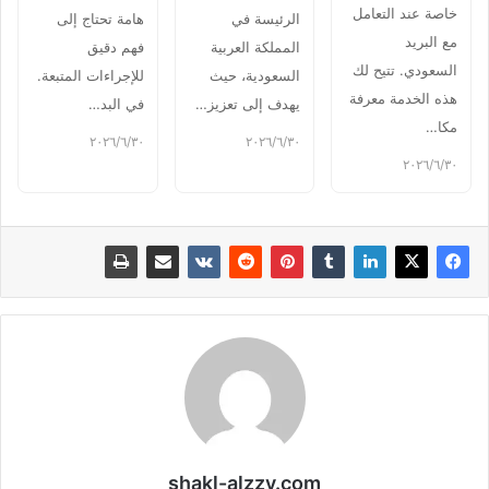
خاصة عند التعامل
الرئيسة في
هامة تحتاج إلى
مع البريد
المملكة العربية
فهم دقيق
السعودي. تتيح لك
السعودية، حيث
للإجراءات المتبعة.
هذه الخدمة معرفة
يهدف إلى تعزيز…
في البد…
مكا…
٣٠‏/٦‏/٢٠٢٦
٣٠‏/٦‏/٢٠٢٦
٣٠‏/٦‏/٢٠٢٦
shakl-alzzy.com