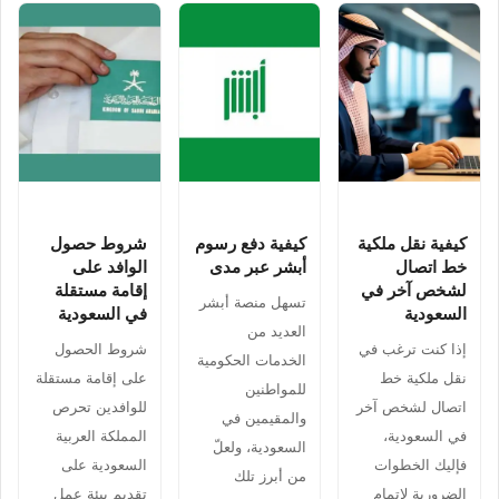
كيفية نقل ملكية
كيفية دفع رسوم
شروط حصول
خط اتصال
أبشر عبر مدى
الوافد على
لشخص آخر في
إقامة مستقلة
تسهل منصة أبشر
السعودية
في السعودية
العديد من
إذا كنت ترغب في
شروط الحصول
الخدمات الحكومية
نقل ملكية خط
على إقامة مستقلة
للمواطنين
اتصال لشخص آخر
للوافدين تحرص
والمقيمين في
في السعودية،
المملكة العربية
السعودية، ولعلّ
فإليك الخطوات
السعودية على
من أبرز تلك
الضرورية لإتمام
تقديم بيئة عمل