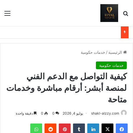
بحث عن
الق
الرئيسية
/
خدمات حكومية
خدمات حكومية
كيفية التواصل مع الدعم الفني
لمنصة أبشر: أرقام مباشرة وخدمات
متاحة
shakl-alzzy.com
يوليو 4, 2026
0
0
دقيقة واحدة
فيسبوك
X
لينكدإن
بينتيريست
واتساب