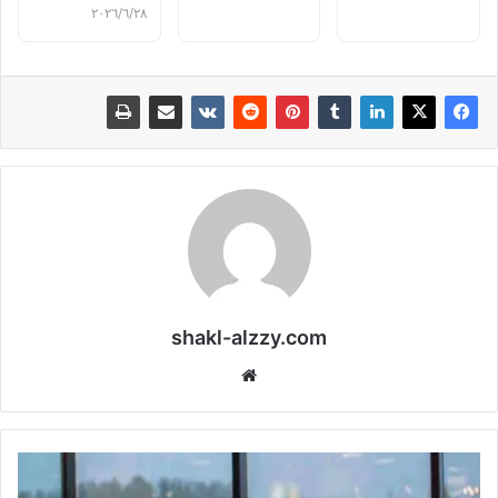
٢٨‏/٦‏/٢٠٢٦
shakl-alzzy.com
موقع
الويب