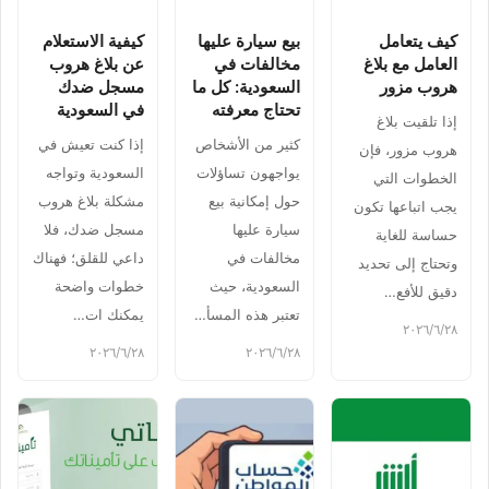
كيف يتعامل
بيع سيارة عليها
كيفية الاستعلام
العامل مع بلاغ
مخالفات في
عن بلاغ هروب
هروب مزور
السعودية: كل ما
مسجل ضدك
تحتاج معرفته
في السعودية
إذا تلقيت بلاغ
كثير من الأشخاص
إذا كنت تعيش في
هروب مزور، فإن
يواجهون تساؤلات
السعودية وتواجه
الخطوات التي
حول إمكانية بيع
مشكلة بلاغ هروب
يجب اتباعها تكون
سيارة عليها
مسجل ضدك، فلا
حساسة للغاية
مخالفات في
داعي للقلق؛ فهناك
وتحتاج إلى تحديد
السعودية، حيث
خطوات واضحة
دقيق للأفع…
تعتبر هذه المسأ…
يمكنك ات…
٢٨‏/٦‏/٢٠٢٦
٢٨‏/٦‏/٢٠٢٦
٢٨‏/٦‏/٢٠٢٦