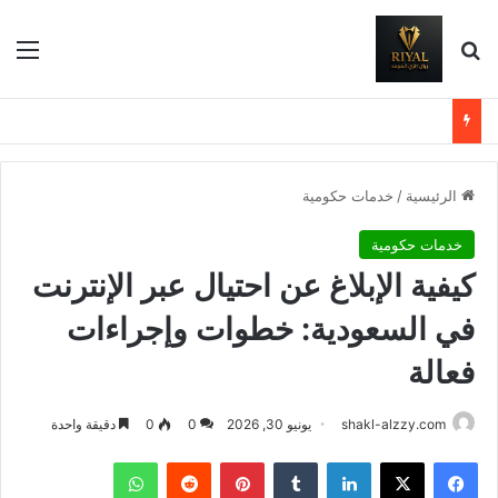
بحث عن
الق
الرئيسية
/
خدمات حكومية
خدمات حكومية
كيفية الإبلاغ عن احتيال عبر الإنترنت
في السعودية: خطوات وإجراءات
فعالة
shakl-alzzy.com
يونيو 30, 2026
0
0
دقيقة واحدة
فيسبوك
X
لينكدإن
بينتيريست
واتساب