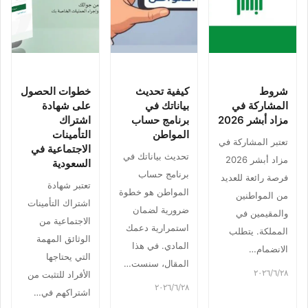
شروط
كيفية تحديث
خطوات الحصول
المشاركة في
بياناتك في
على شهادة
مزاد أبشر 2026
برنامج حساب
اشتراك
المواطن
التأمينات
تعتبر المشاركة في
الاجتماعية في
تحديث بياناتك في
مزاد أبشر 2026
السعودية
برنامج حساب
فرصة رائعة للعديد
تعتبر شهادة
المواطن هو خطوة
من المواطنين
اشتراك التأمينات
ضرورية لضمان
والمقيمين في
الاجتماعية من
استمرارية دعمك
المملكة. يتطلب
الوثائق المهمة
المادي. في هذا
الانضمام…
التي يحتاجها
المقال، سنست…
٢٨‏/٦‏/٢٠٢٦
الأفراد للتثبت من
٢٨‏/٦‏/٢٠٢٦
اشتراكهم في…