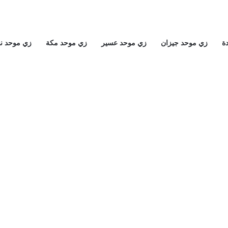
ة
زي موحد جيزان
زي موحد عسير
زي موحد مكة
زي موحد ن