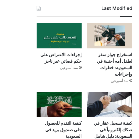
Last Modified
استخراج جواز سفر
إجراءات الاعتراض على
لطفل أمه أجنبية في
حكم قضائي عبر ناجز
السعودية: خطوات
منذ أسبوعين
وإجراءات
منذ أسبوعين
كيفية تسجيل عقار في
كيفية التقدم للحصول
صكك إلكترونياً في
على صندوق بريد في
السعودية: دليل شامل
السعودية