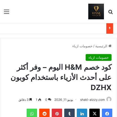
بحث عن
الق
الرئيسية
/
خصومات ازياء
خصومات ازياء
كود خصم H&M اليوم – وفر أكثر
على أحدث الأزياء باستخدام كوبون
DZHX
shakl-alzzy.com
يونيو 11, 2026
0
1
3 دقائق
فيسبوك
X
لينكدإن
بينتيريست
واتساب