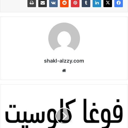
shakl-alzzy.com
موقع
الويب