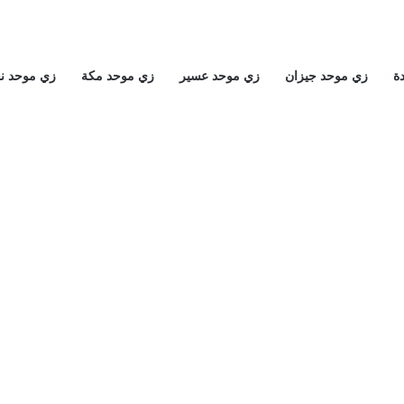
ة
زي موحد جيزان
زي موحد عسير
زي موحد مكة
زي موحد ن