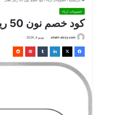
الرئيسية
/
خصومات ازياء
/
كود خصم نون 50 ريال فعال
خصومات ازياء
كود خصم نون 50 ريال فعال
shakl-alzzy.com
يونيو 4, 2026
فيسبوك
X
لينكدإن
بينتيريست