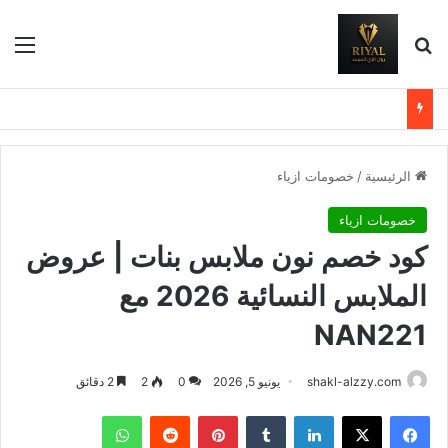
بحث عن
الق
الرئيسية
/
خصومات ازياء
خصومات ازياء
كود خصم نون ملابس بنات | عروض
الملابس النسائية 2026 مع
NAN221
shakl-alzzy.com
يونيو 5, 2026
0
2
2 دقائق
فيسبوك
X
لينكدإن
بينتيريست
واتساب