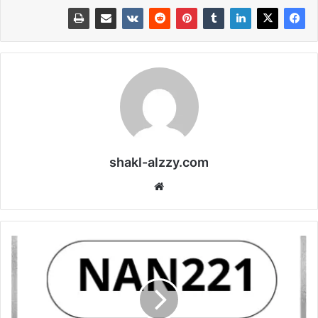
shakl-alzzy.com
موقع
الويب