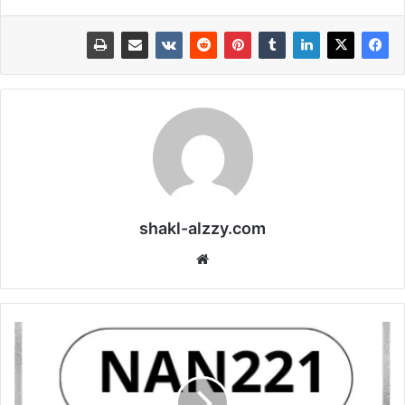
shakl-alzzy.com
موقع
الويب