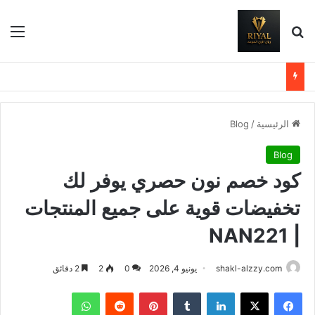
بحث عن
الق
الرئيسية
/
Blog
Blog
كود خصم نون حصري يوفر لك
تخفيضات قوية على جميع المنتجات
| NAN221
shakl-alzzy.com
يونيو 4, 2026
0
2
2 دقائق
فيسبوك
X
لينكدإن
بينتيريست
واتساب