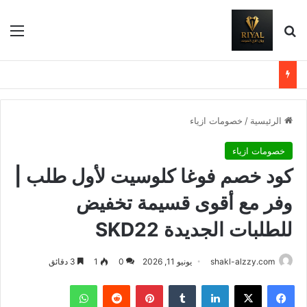
بحث عن
الق
الرئيسية
/
خصومات ازياء
خصومات ازياء
كود خصم فوغا كلوسيت لأول طلب |
وفر مع أقوى قسيمة تخفيض
للطلبات الجديدة SKD22
shakl-alzzy.com
يونيو 11, 2026
0
1
3 دقائق
فيسبوك
X
لينكدإن
بينتيريست
واتساب