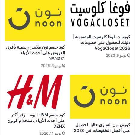
كوبونات فوغا كلوسيت المضمونة |
دليلك للحصول على خصومات
كود خصم نون ملابس رسمية بأقوى
VogaCloset 2026
العروض على أحدث الأزياء
يونيو 9, 2026
NAN221
يونيو 6, 2026
كود خصم H&M اليوم – وفر أكثر
على أحدث الأزياء باستخدام كوبون
كوبون نون الساري حاليا للحصول
DZHX
على أفضل التخفيضات في 2026
يونيو 11, 2026