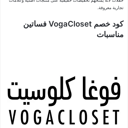
حفلات لأنه يمنحهم تخفيضات حقيقية على منتجات أصلية وعلامات
تجارية معروفة.
كود خصم VogaCloset فساتين
مناسبات