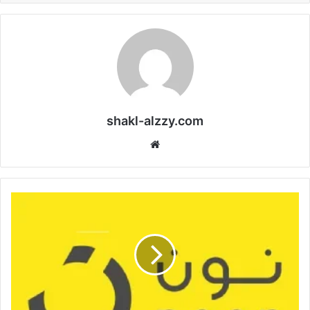
shakl-alzzy.com
موقع
الويب