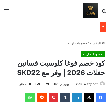
بحث عن
الق
الرئيسية
/
خصومات ازياء
خصومات ازياء
كود خصم فوغا كلوسيت فساتين
حفلات 2026 | وفر مع SKD22
shakl-alzzy.com
يونيو 7, 2026
0
1
3 دقائق
فيسبوك
X
لينكدإن
بينتيريست
واتساب