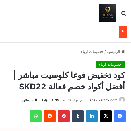
بحث عن
الق
الرئيسية
/
خصومات ازياء
خصومات ازياء
كود تخفيض فوغا كلوسيت مباشر |
أفضل أكواد خصم فعالة SKD22
shakl-alzzy.com
يونيو 8, 2026
0
1
3 دقائق
فيسبوك
X
لينكدإن
بينتيريست
واتساب