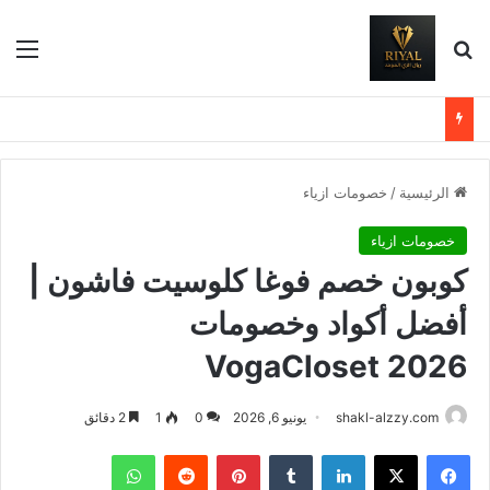
بحث عن
الق
الرئيسية
/
خصومات ازياء
خصومات ازياء
كوبون خصم فوغا كلوسيت فاشون |
أفضل أكواد وخصومات
VogaCloset 2026
shakl-alzzy.com
يونيو 6, 2026
0
1
2 دقائق
فيسبوك
X
لينكدإن
بينتيريست
واتساب