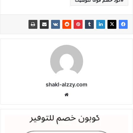
shakl-alzzy.com
موقع
الويب