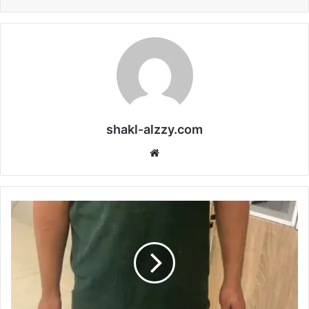
shakl-alzzy.com
موقع
الويب