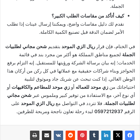
الجملة.
كيف أتأكد من مقاسات الطلب الكبير؟
نقدم لك دليل مقاسات واضح، ويمكننا إرسال عينات إذا تطلب
الأمر لضمان الدقة قبل تصنيع الكمية الكاملة.
في الختام، فإن قرار
ريال الزي الموحد
بتقديم
شحن مجاني لطلبيات
الجملة
لجميع مناطق المملكة هو أكثر من مجرد بند في قائمة
الخدمات؛ إنه بيان برسالة الشركة ورؤيتها للمستقبل. إنه التزام برفع
الحواجز وبناء شراكات حقيقية مع عملائها في كل ركن من أركان هذا
الوطن الغالي. إذا كنت تبحث عن شريك جاد وموثوق لتلبية
احتياجاتك من
زي موحد للعماله
أو
زي موحد للمطاعم والكافيهات
أو
أي نوع آخر، مع الاستفادة من توفير كبير وملموس عبر
شحن مجاني
لطلبيات الجملة
، فلا تتردد في التواصل مع
ريال الزي الموحد
على
الرقم
0597212937
لبدء رحلة تعاون ناجحة ومربحة للطرفين.