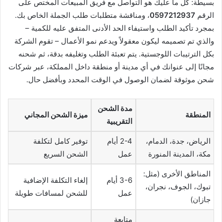
بسيطة: كل ما عليك هو التواصل مع فريق المبيعات المختص على
الرقم
0597212937
، ومناقشة متطلبات طلب الجملة الخاص بك.
بمجرد تأكيد الطلب واستيفاء الحد الأدنى المتفق عليه للكمية –
والذي تم تصميمه ليكون معقولاً ويدعم نمو الأعمال – تقوم الشركة
بكل الترتيبات اللوجستية. يتم تعبئة الطلب وتغليفه بدقة، ثم شحنه
مجانًا إلى عنوانك في أي مدينة أو منطقة داخل المملكة، عبر شركات
شحن موثوقة لضمان الوصول في الوقت المحدد وبأفضل حال.
مدة الشحن
المنطقة
ميزة الشحن المجاني
التقريبية
الرياض، جدة، الدمام،
2-4 أيام
توفير كامل لتكلفة
مكة، المدينة المنورة
عمل
الشحن السريع
المناطق الأخرى (مثل:
3-6 أيام
إلغاء التكلفة الإضافية
تبوك، الجوف، نجران،
عمل
للشحن لمسافات طويلة
جازان)
متابعة