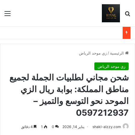
بحث عن
الق
الرئيسية
/
زي موحد الرياض
زي موحد الرياض
شحن مجاني لطلبيات الجملة لجميع
مناطق المملكة: بوابة ريال الزي
الموحد نحو التوسع والتميز –
0597212937
shakl-alzzy.com
يناير 14, 2026
0
1
4 دقائق