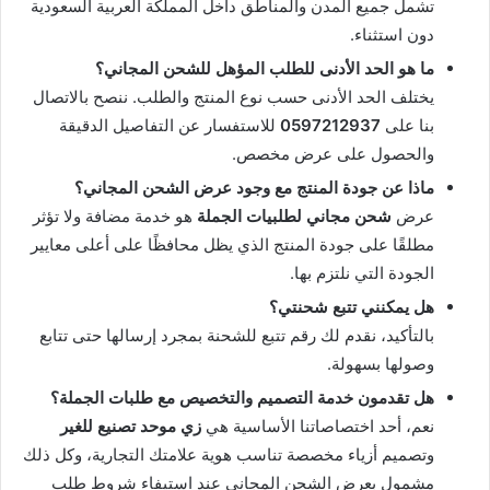
تشمل جميع المدن والمناطق داخل المملكة العربية السعودية
دون استثناء.
ما هو الحد الأدنى للطلب المؤهل للشحن المجاني؟
يختلف الحد الأدنى حسب نوع المنتج والطلب. ننصح بالاتصال
بنا على
0597212937
للاستفسار عن التفاصيل الدقيقة
والحصول على عرض مخصص.
ماذا عن جودة المنتج مع وجود عرض الشحن المجاني؟
عرض
شحن مجاني لطلبيات الجملة
هو خدمة مضافة ولا تؤثر
مطلقًا على جودة المنتج الذي يظل محافظًا على أعلى معايير
الجودة التي نلتزم بها.
هل يمكنني تتبع شحنتي؟
بالتأكيد، نقدم لك رقم تتبع للشحنة بمجرد إرسالها حتى تتابع
وصولها بسهولة.
هل تقدمون خدمة التصميم والتخصيص مع طلبات الجملة؟
نعم، أحد اختصاصاتنا الأساسية هي
زي موحد تصنيع للغير
وتصميم أزياء مخصصة تناسب هوية علامتك التجارية، وكل ذلك
مشمول بعرض الشحن المجاني عند استيفاء شروط طلب