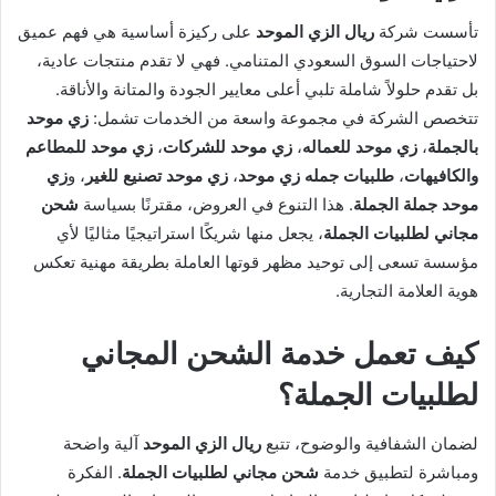
تأسست شركة
ريال الزي الموحد
على ركيزة أساسية هي فهم عميق
لاحتياجات السوق السعودي المتنامي. فهي لا تقدم منتجات عادية،
بل تقدم حلولاً شاملة تلبي أعلى معايير الجودة والمتانة والأناقة.
تتخصص الشركة في مجموعة واسعة من الخدمات تشمل:
زي موحد
بالجملة
،
زي موحد للعماله
،
زي موحد للشركات
،
زي موحد للمطاعم
والكافيهات
،
طلبيات جمله زي موحد
،
زي موحد تصنيع للغير
، و
زي
موحد جملة الجملة
. هذا التنوع في العروض، مقترنًا بسياسة
شحن
مجاني لطلبيات الجملة
، يجعل منها شريكًا استراتيجيًا مثاليًا لأي
مؤسسة تسعى إلى توحيد مظهر قوتها العاملة بطريقة مهنية تعكس
هوية العلامة التجارية.
كيف تعمل خدمة الشحن المجاني
لطلبيات الجملة؟
لضمان الشفافية والوضوح، تتبع
ريال الزي الموحد
آلية واضحة
ومباشرة لتطبيق خدمة
شحن مجاني لطلبيات الجملة
. الفكرة