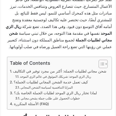
الأعمال المتسارع، حيث تتصارع العروض وتتنافس الخدمات، تبرز
مبادرات مثل هذه كمحرك أساسي للنمو، ليس فقط للبائع، بل
للمشتري أيضًا، حيث تختصر عليه تكاليف لوجستية معقدة وتفتح
أمامه آفاق التوسع دون قيود. وفي هذا الصدد، تضع شركة
ريال الزي
الموحد
نفسها في مقدمة هذا التوجه، من خلال تبني سياسة
شحن
مجاني لطلبيات الجملة
لجميع مناطق المملكة دون استثناء، كتعبير
عملي عن رؤيتها التي تضع راحة العميل ورضاه في صلب أولوياتها.
Table of Contents
شحن مجاني لطلبيات الجملة: أكثر من مجرد توفير في التكاليف
ريال الزي الموحد: شريكك الموثوق في عالم الزي الموحد
كيف تعمل خدمة الشحن المجاني لطلبيات الجملة؟
المزايا التنافسية لسياسة الشحن المجاني
لماذا تختار ريال الزي الموحد لطلبات الجملة الخاصة بك؟
خطوات الحصول على طلب جملة بشحن مجاني
الأسئلة المتكررة (FAQ)