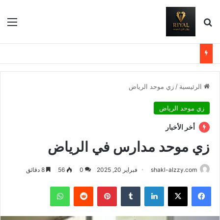
بحث عن
الق
الرئيسية
/
زي موحد الرياض
زي موحد الرياض
أخر الأخبار
زي موحد مدارس في الرياض
shakl-alzzy.com
فبراير 20, 2025
0
56
8 دقائق
فيسبوك
X
لينكدإن
بينتيريست
واتساب