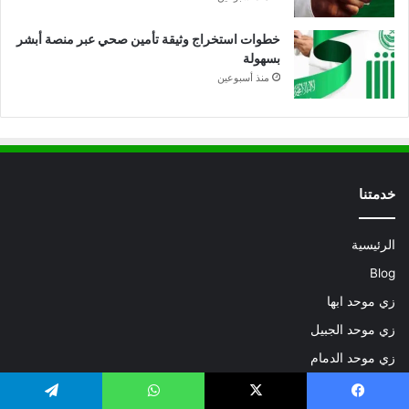
خطوات استخراج وثيقة تأمين صحي عبر منصة أبشر
بسهولة
منذ أسبوعين
خدمتنا
الرئيسية
Blog
زي موحد ابها
زي موحد الجبيل
زي موحد الدمام
زي موحد الرياض
يسبوك
X
واتساب
تيلقرام