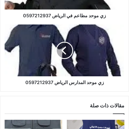
زي موحد مطاعم في الرياض 0597212937
زي موحد المدارس الرياض 0597212937
مقالات ذات صلة