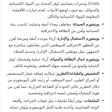
Coats) وسترات بتصاميم تُوفر الحماية من المواد الكيميائية
والسوائل، مع جيوب لوضع الأدوات. نُقدم خيارات للأقمشة
المقاومة للمواد الكيميائية والتآكل.
يونيفورم الصيدلة:
معاطف بيضاء أنيقة وعملية، تُناسب بيئة
الصيدلية وتُعزز من النظافة والاحترافية.
يونيفورم الاستقبال والإدارة:
أزياء موحدة أنيقة ومريحة تُعزز
من المظهر الاحترافي للموظفين الذين يتعاملون مباشرة مع
الجمهور، مثل موظفي الاستقبال، الإدارة، وخدمة العملاء.
يونيفورم عمال النظافة والصيانة:
أزياء عملية ومُتحملة، تُوفر
الحماية وتُصنع من أقمشة سهلة التنظيف ومُقاومة للتلف.
التخصيص والطباعة/التطريز:
إمكانية إضافة شعار المستشفى
أو المركز الطبي، اسم الموظف، أو رتبته على اليونيفورم من
خلال التطريز عالي الجودة أو الطباعة الحرارية، مما يُعزز من
هوية المنشأة ويُضفي لمسة احترافية وشخصية.
الملحقات:
نوفر أيضًا ملحقات مثل قبعات الجراحة، وأقنعة
الوجه القماشية، وأحذية طبية تُكمل اليونيفورم وتُوفر حماية