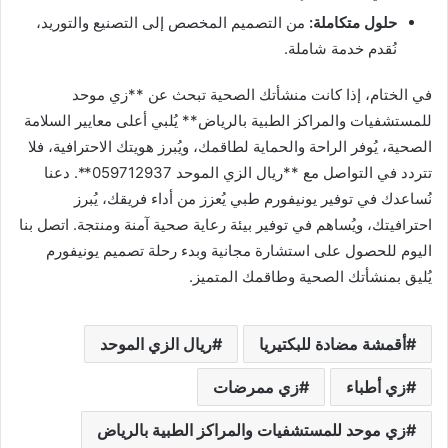
حلول متكاملة:
من التصميم المخصص إلى التصنيع والتوريد،
نُقدم خدمة شاملة.
في الختام، إذا كانت منشأتك الصحية تبحث عن **زي موحد
للمستشفيات والمراكز الطبية بالرياض** يُلبي أعلى معايير السلامة
الصحية، يُوفر الراحة والحماية لطاقمك، ويُبرز هويتك الاحترافية، فلا
تتردد في التواصل مع **ريال الزي الموحد 059712937**. دعنا
نُساعدك في توفير يونيفورم طبي يُعزز من أداء فريقك، يُبرز
احترافيتك، ويُساهم في توفير بيئة رعاية صحية آمنة ومنتجة. اتصل بنا
اليوم للحصول على استشارة مجانية وبدء رحلة تصميم يونيفورم
يُليق بمنشأتك الصحية وطاقمك المتميز.
أقمشة مضادة للبكتيريا
ريال الزي الموحد
زي أطباء
زي ممرضات
زي موحد للمستشفيات والمراكز الطبية بالرياض