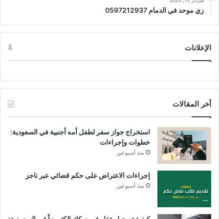
زي موحد في الدمام 0597212937
الإعلانات
أخر المقالات
استخراج جواز سفر لطفل أمه أجنبية في السعودية:
خطوات وإجراءات
منذ أسبوعين
إجراءات الاعتراض على حكم قضائي عبر ناجز
منذ أسبوعين
كيفية تسجيل عقار في صكك إلكترونياً في السعودية: