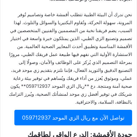
نحن ندرك أن البيئة الطبية تتطلب أقمشة خاصة وتصاميم تُوفر
المرونة، سهولة الحركة، وتُقاوم البكتيريا والسوائل والتلوث. لهذا
السبب، يضم فريقنا نخبة من المصممين والفنيين المتخصصين في
تصميم وتصنيع الزي الطبي، الذين يمتلكون خبرة واسعة في اختيار
الأقمشة المناسبة وتطبيق أحدث المعايير الصحية العالمية. من
الاستشارة الأولية التي نفهم فيها طبيعة عمل فريقك الطبي، مرورًا
بمرحلة التصميم الذي يُركز على الوظائف والأمان، وصولًا إلى
التصنيع الدقيق والتوريد الفعال، فإننا نلتزم بتقديم زي موحد فريد،
عملي، وموثوق يُعزز من أداء فريقك ويُساهم في توفير بيئة رعاية
صحية آمنة ومنتجة. دع **ريال الزي الموحد 059712937** يكون
شريكك في توفير أفضل زي موحد لمنشأتك الصحية، ويُبرز التزامك
بالنظافة، السلامة، والاحترافية.
تواصل الآن مع ريال الزي الموحد 059712937
جودة الأقمشة: الدرع الواقي لطاقمك