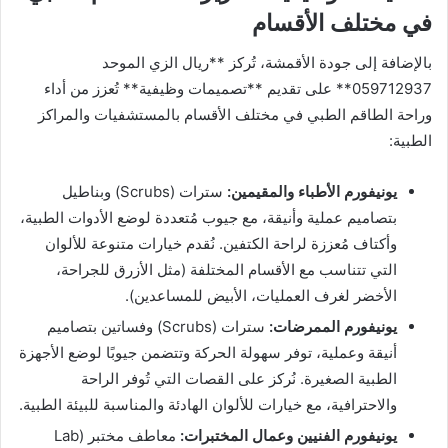
في مختلف الأقسام
بالإضافة إلى جودة الأقمشة، تُركز **ريال الزي الموحد
059712937** على تقديم **تصميمات وظيفية** تُعزز من أداء
وراحة الطاقم الطبي في مختلف الأقسام بالمستشفيات والمراكز
الطبية:
يونيفورم الأطباء والمقيمين:
سترات (Scrubs) وبناطيل
بتصاميم عملية وأنيقة، مع جيوب مُتعددة لوضع الأدوات الطبية،
وأكتاف مُعززة لراحة الكتفين. نُقدم خيارات متنوعة للألوان
التي تتناسب مع الأقسام المختلفة (مثل الأزرق للجراحة،
الأخضر لغرف العمليات، الأبيض للمساعدين).
يونيفورم الممرضات:
سترات (Scrubs) وفساتين بتصاميم
أنيقة وعملية، توفر سهولة الحركة وتتضمن جيوبًا لوضع الأجهزة
الطبية الصغيرة. نُركز على القصات التي تُوفر الراحة
والاحترافية، مع خيارات للألوان الهادئة والمناسبة للبيئة الطبية.
يونيفورم الفنيين وعمال المختبرات:
معاطف مختبر (Lab