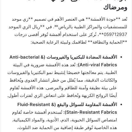
ومرضاك
تُعد **جودة الأقمشة** هي العنصر الأهم في تصميم **زي موحد
للمستشفيات والمراكز الطبية بالرياض**. في **ريال الزي الموحد
059712937**، نُركز على استخدام أقمشة تُوفر أقصى درجات
**الحماية والنظافة** لطاقمك ولبيئة الرعاية الصحية:
الأقمشة المضادة للبكتيريا والفيروسات (Anti-bacterial &
Anti-viral Fabrics):
تُعد هذه الأقمشة ضرورية في البيئة
الطبية. يتم معالجتها خصيصًا لِتثبيط نمو البكتيريا والفيروسات
والكائنات الدقيقة، مما يُقلل من خطر انتشار العدوى ويُحافظ
على بيئة نظيفة وآمنة للطاقم والمرضى. هذه الأقمشة تُقاوم
أيضًا الروائح الكريهة وتُحافظ على انتعاش الزي لفترات أطول.
الأقمشة المقاومة للسوائل والبقع (Fluid-Resistant &
Stain-Resistant Fabrics):
تُستخدم أقمشة خاصة تُقاوم
امتصاص السوائل الحيوية، الدم، الأدوية، والمواد الكيميائية.
هذه الخاصية تُوفر طبقة إضافية من الحماية ضد التلوث،