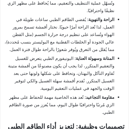
وتُسهّل عملية التنظيف والتعقيم، مما يُحافظ على مظهر الزي
نظيفًا واحترافيًا.
الراحة والتهوية:
يُقضي الطاقم الطبي ساعات طويلة في
العمل، لذا تُعد الراحة أمرًا حيويًا. نختار أقمشة تسمح بمرور
الهواء وتُساعد على تنظيم درجة حرارة الجسم (مثل القطن
عالي الجودة أو الخلطات القطنية مع البوليستر بنسب مُحددة)،
مما يُقلل من التعرق ويُوفر شعورًا بالراحة طوال فترة العمل.
المتانة وسهولة العناية:
اليونيفورم الطبي يتعرض للغسيل
والتعقيم المتكرر، لذا يجب أن يكون مصنوعًا من أقمشة متينة
تُقاوم التآكل والبهتان، وتحافظ على شكلها ولونها حتى بعد
الغسيل المتكرر. نُقدم أقمشة سهلة الغسيل والكي لتوفير
الوقت والجهد في عمليات التعقيم اليومية.
مقاومة التجاعيد:
تُعد هذه الخاصية مهمة للحفاظ على مظهر
الزي مُرتبًا واحترافيًا طوال اليوم، مما يُعزز من صورة الطاقم
الطبي.
تصميمات وظيفية: لتعزيز أداء الطاقم الطبي