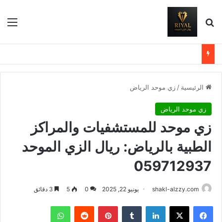
بحث عن
الق
الرئيسية
/
زي موحد الرياض
زي موحد الرياض
زي موحد للمستشفيات والمراكز
الطبية بالرياض: ريال الزي الموحد
059712937
shakl-alzzy.com
يونيو 22, 2025
0
5
3 دقائق
فيسبوك
X
لينكدإن
بينتيريست
واتساب