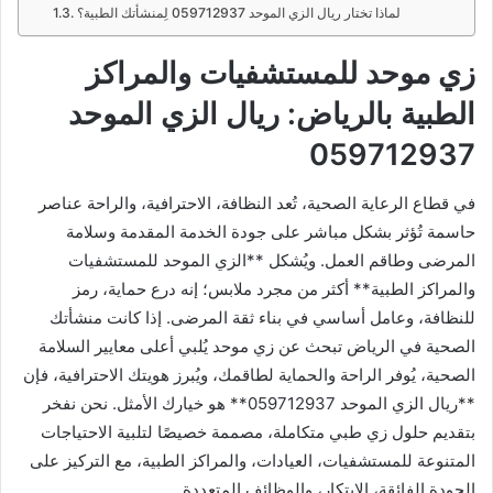
لماذا تختار ريال الزي الموحد 059712937 لِمنشأتك الطبية؟
زي موحد للمستشفيات والمراكز
الطبية بالرياض: ريال الزي الموحد
059712937
في قطاع الرعاية الصحية، تُعد النظافة، الاحترافية، والراحة عناصر
حاسمة تُؤثر بشكل مباشر على جودة الخدمة المقدمة وسلامة
المرضى وطاقم العمل. ويُشكل **الزي الموحد للمستشفيات
والمراكز الطبية** أكثر من مجرد ملابس؛ إنه درع حماية، رمز
للنظافة، وعامل أساسي في بناء ثقة المرضى. إذا كانت منشأتك
الصحية في الرياض تبحث عن زي موحد يُلبي أعلى معايير السلامة
الصحية، يُوفر الراحة والحماية لطاقمك، ويُبرز هويتك الاحترافية، فإن
**ريال الزي الموحد 059712937** هو خيارك الأمثل. نحن نفخر
بتقديم حلول زي طبي متكاملة، مصممة خصيصًا لتلبية الاحتياجات
المتنوعة للمستشفيات، العيادات، والمراكز الطبية، مع التركيز على
الجودة الفائقة، الابتكار، والوظائف المتعددة.