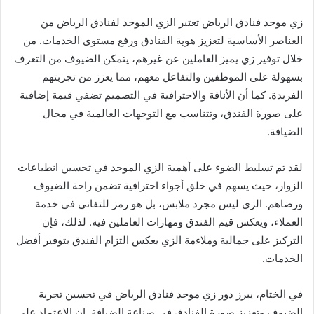
زي موحد فنادق الرياض تعتبر الزي الموحد لفنادق الرياض من
العناصر الأساسية لتعزيز هوية الفنادق ورفع مستوى الخدمات. من
خلال توفير زي يميز العاملين عن غيرهم، يتمكن الضيوف من التعرف
بسهولة على الموظفين والتفاعل معهم، مما يعزز من تجربتهم
الفريدة. كما أن الأناقة والاحترافية في التصميم تضفي قيمة إضافية
على صورة الفندق، وتتناسب مع التوجهات العالمية في مجال
الضيافة.
لقد تم تسليط الضوء على أهمية الزي الموحد في تحسين انطباعات
الزوار، حيث يسهم في خلق أجواء احترافية تضمن راحة الضيوف
ورضاهم. الزي ليس مجرد ملابس، بل هو رمز للتفاني في خدمة
العملاء، ويعكس قيم الفندق ومهارات العاملين فيه. لذلك، فإن
التركيز على جمالية وملاءمة الزي يعكس التزام الفندق بتوفير أفضل
الخدمات.
في الختام، يبرز دور زي موحد فنادق الرياض في تحسين تجربة
الضيوف وتعزيز صورة الفنادق في صناعة الضيافة. إن الاعتماد على