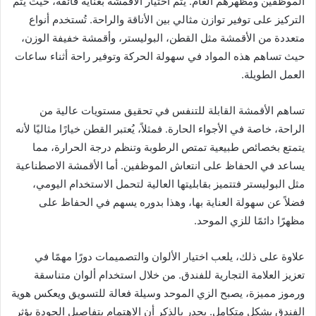
الموظفين ومظهرهم العام. يتم اختيار الأقمشة بعناية فائقة، حيث يتم
التركيز على توفير توازن مثالي بين الأناقة والراحة. تُستخدم أنواع
متعددة من الأقمشة مثل القطن، البوليستر، وأقمشة خفيفة الوزن،
حيث تساهم هذه المواد في سهولة الحركة وتوفير راحة أثناء ساعات
العمل الطويلة.
تساهم الأقمشة القابلة للتنفس في تحقيق مستويات عالية من
الراحة، خاصة في الأجواء الحارة. فمثلاً، يُعتبر القطن خيارًا مثاليًا لأنه
يتمتع بخصائص طبيعية تمتص الرطوبة وتنظم درجة الحرارة، مما
يساعد في الحفاظ على انتعاش الموظفين. أما الأقمشة الاصطناعية
مثل البوليستر فتتميز بقابليتها العالية لتحمل الاستخدام اليومي،
فضلاً عن سهولة العناية بها، وهذا بدوره يسهم في الحفاظ على
مظهرًا دائمًا للزي الموحد.
علاوة على ذلك، يلعب اختيار الألوان والتصميمات دورًا مهمًا في
تعزيز العلامة التجارية للفندق. من خلال استخدام ألوان متناسقة
ورموز مميزة، يصبح الزي الموحد وسيلة فعالة للتسويق ويعكس هوية
الفندق بشكل متكامل. يجدر بالذكر أن الاهتمام بتفاصيل الجودة يؤثر