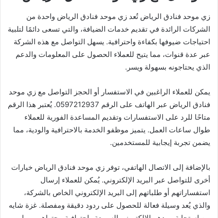
زي موحد فنادق الرياض تُعد زي موحد فنادق الرياض واحدة من
الشركات الرائدة في تقديم خدمات الضيافة، والتي تسعى دائمًا لتلبية
احتياجات ضيوفها بكفاءة واحترافية. يسهل التواصل مع هذه الشركة
عبر عدة قنوات، مما يتيح للعملاء الحصول على المعلومات والدعم
الذي يحتاجونه بسهولة ويسر.
يمكن للعملاء الراغبين في الاستفسار أو الحجز التواصل مع زي موحد
فنادق الرياض عبر الهاتف على الرقم 0597212937. يُعتبر هذا الرقم
متاحًا للرد على الاستفسارات وتقديم المساعدة الفورية للعملاء
طوال ساعات العمل. يتميز موظفو الخدمة بالاحترافية والودية، مما
يضمن تجربة إيجابية للمستخدمين.
بالإضافة إلى الاتصال الهاتفي، توفر زي موحد فنادق الرياض خيارات
أخرى للتواصل عبر البريد الإلكتروني. يُمكن للعملاء إرسال
استفساراتهم أو طلباتهم إلى البريد الإلكتروني الخاص بالشركة،
والذي يُعد وسيلة فعالة للحصول على ردود دقيقة ومفصلة. غزة شايه
من استجابة بريدهم الإلكتروني السريعة واحترافية محتواهم، مما