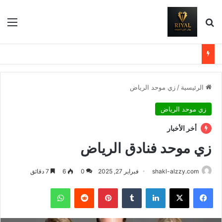
بحث عن
الق
الرئيسية
/
زي موحد الرياض
زي موحد الرياض
أخر الأخبار
زي موحد فنادق الرياض
shakl-alzzy.com
فبراير 27, 2025
0
6
7 دقائق
فيسبوك
X
لينكدإن
بينتيريست
واتساب