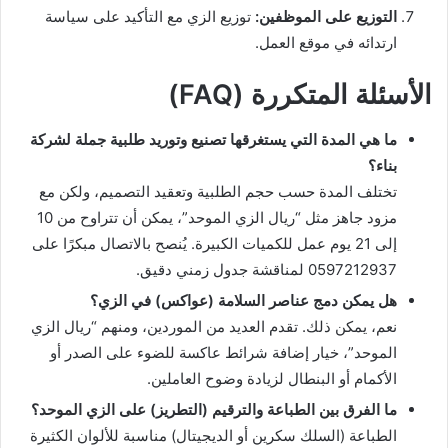
التوزيع على الموظفين:
توزيع الزي مع التأكيد على سياسة
ارتدائه في موقع العمل.
الأسئلة المتكررة (FAQ)
ما هي المدة التي يستغرقها تصنيع وتوريد طلبية جملة لشركة
بناء؟
تختلف المدة حسب حجم الطلبية وتعقيد التصميم، ولكن مع
مزود جاهز مثل “ريال الزي الموحد”، يمكن أن تتراوح من 10
إلى 21 يوم عمل للكميات الكبيرة. يُنصح بالاتصال مبكرًا على
0597212937 لمناقشة جدول زمني دقيق.
هل يمكن دمج عناصر السلامة (عواكس) في الزي؟
نعم، يمكن ذلك. تقدم العديد من الموردين، ومنهم “ريال الزي
الموحد”، خيار إضافة شرائط عاكسة للضوء على الصدر أو
الأكمام أو البنطال لزيادة وضوح العاملين.
ما الفرق بين الطباعة والترقيم (التطريز) على الزي الموحد؟
الطباعة (السلك سكرين أو الديجيتال) مناسبة للألوان الكثيرة