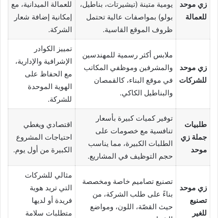
زي موحد
يومية متينة (تيشيرتات، بناطيل،
للعمالة الميدانية، مع
للعمالة
بولو) بمواصفات عالية تحتمل
إمكانية إضافة شعار
ظروف الموقع القاسية.
الشركة.
تمييز الكوادر
ملابس أكثر رسمية للمهندسين
الإشرافية والإدارية،
زي موحد
والمشرفين وموظفي المكاتب
مع الحفاظ على
للشركات
في موقع البناء، كالقمصان
الهوية الموحدة
والبناطيل الكاكي.
للشركة.
توفير كميات كبيرة بأسعار
طلبيات
اقتصادي ويغطي
تنافسية مع خصومات على
جملة زي
احتياجات المشروع
الطلبات الكبيرة، مما يناسب
موحد
الكبيرة من أول يوم.
حجم التوظيف في المشاريع.
مثالي للشركات
تصنيع تصاميم خاصة ومخصصة
زي موحد
التي تريد هوية
بناءً على طلب الشركة، من
تصنيع
فريدة أو لديها
حيث القصّة، اللون، ومواضع
للغير
متطلبات سلامة