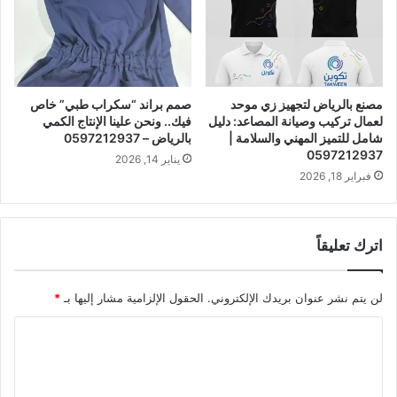
مصنع بالرياض لتجهيز زي موحد
صمم براند “سكراب طبي” خاص
لعمال تركيب وصيانة المصاعد: دليل
فيك.. ونحن علينا الإنتاج الكمي
شامل للتميز المهني والسلامة |
بالرياض – 0597212937
0597212937
يناير 14, 2026
فبراير 18, 2026
اترك تعليقاً
لن يتم نشر عنوان بريدك الإلكتروني.
الحقول الإلزامية مشار إليها بـ
*
ا
ل
ت