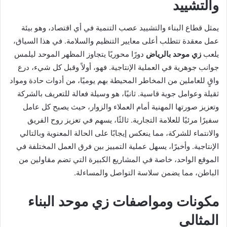
والتشييد
يمثل قطاع البناء والتشييد عصب التنمية في أي اقتصاد، وهو بيئة
عمل معقدة تتطلب أعلى معايير التنظيم والسلامة. في هذا السياق،
يلعب
زي موحد بالرياض
دورًا محوريًا يتجاوز المظهر الموحد ليلمس
جوانب جوهرية في العملية الإنتاجية. فهو، أولاً وقبل كل شيء، درع
واقٍ للعاملين من المخاطر المحيطة بهم يوميًا، من أدوات حادة ومواد
ثقيلة وعوامل جوية قاسية. ثانيًا، هو وسيلة فعالة للتعريف بالشركة
وتعزيز صورتها المهنية أمام العملاء والزوار، حيث يصبح كل عامل
سفيرًا مرئيًا للعلامة التجارية. ثالثًا، يسهم في تعزيز روح الفريق
والانتماء للشركة، مما ينعكس إيجابًا على الحالة المعنوية وبالتالي
الإنتاجية. وأخيرًا، يسهل عملية التمييز بين فرق العمل المختلفة في
الموقع الواحد، خاصة في المشاريع الكبيرة التي تضم مقاولين من
الباطن، مما يضمن سلاسة التواصل والمساءلة.
مكونات ومواصفات زي موحد البناء
المثالي