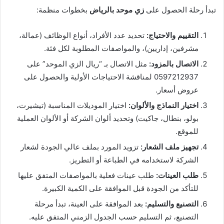
تبدأ رحلة الحصول على
زي موحد بالرياض
بخطوات منظمة:
التقييم والاحتياج:
تحديد عدد الأفراد، أنواع الوظائف (عمالة،
مشرفين، إداريين)، والمواصفات المطلوبة لكل فئة.
الاتصال بالمزود:
مثل الاتصال بـ “ريال الزي الموحد” على
0597212937 لمناقشة الاحتياجات الأولية والحصول على
عروض أسعار.
اختيار النماذج والألوان:
اختيار الموديلات المناسبة (تيشيرت،
بولو، بنطال، جاكيت) وتحديد ألوان الشركة أو الألوان العملية
للموقع.
تجهيز ملف الشعار:
تزويد المورد بملف عالي الجودة لشعار
الشركة لاستخدامه في الطباعة أو التطريز.
طلب العينات:
طلب عينات فعلية بالمواصفات المتفق عليها
للتأكد من الجودة قبل الموافقة على الكمية الكبيرة.
التصنيع والتسليم:
بعد الموافقة على العينة، تبدأ مرحلة
التصنيع، ثم التسليم حسب الجدول الزمني المتفق عليه.