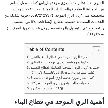
الحيوي. هنا، تظهر خدمات
زي موحد بالرياض
كحلقة وصل أساسية
بين الجمالية الوظيفية والمتطلبات العملية، حيث تقدم شركات
متخصصة مثل “ريال الزي الموحد” (0597212937) حزمة شاملة من
الخدمات المصممة خصيصًا لقطاع الإنشاءات، بدءًا من التصميم
والتصنيع وحتى التوصيل بالجملة، مما يجعل عملية تجهيز الفرق أمرًا
يسيرًا وفعّالًا.
Table of Contents
أهمية الزي الموحد في قطاع البناء والتشييد
مكونات ومواصفات زي موحد البناء المثالي
خدمات “ريال الزي الموحد” الشاملة لقطاع التشييد
الكلمة المفتاحية: زي موحد بالرياض كاستثمار ذكي
كيف تختار مزود خدمة الزي الموحد المناسب؟
خطوات طلب وتجهيز الزي الموحد لشركتك
الأسئلة المتكررة (FAQ)
أهمية الزي الموحد في قطاع البناء