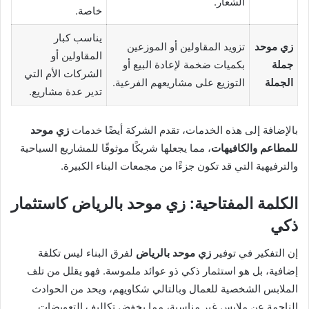
الشعار.
خاصة.
يناسب كبار
زي موحد
تزويد المقاولين أو الموزعين
المقاولين أو
جملة
بكميات ضخمة لإعادة البيع أو
الشركات الأم التي
الجملة
التوزيع على مشاريعهم الفرعية.
تدير عدة مشاريع.
بالإضافة إلى هذه الخدمات، تقدم الشركة أيضًا خدمات
زي موحد
للمطاعم والكافيهات
، مما يجعلها شريكًا موثوقًا للمشاريع السياحية
والترفيهية التي قد تكون جزءًا من مجمعات البناء الكبيرة.
الكلمة المفتاحية: زي موحد بالرياض كاستثمار
ذكي
إن التفكير في توفير
زي موحد بالرياض
لفرق البناء ليس تكلفة
إضافية، بل هو استثمار ذكي ذو عوائد ملموسة. فهو يقلل من تلف
الملابس الشخصية للعمال وبالتالي شكاويهم، ويحد من الحوادث
الناجمة عن ملابس غير مناسبة، مما يخفض تكاليف التعويضات