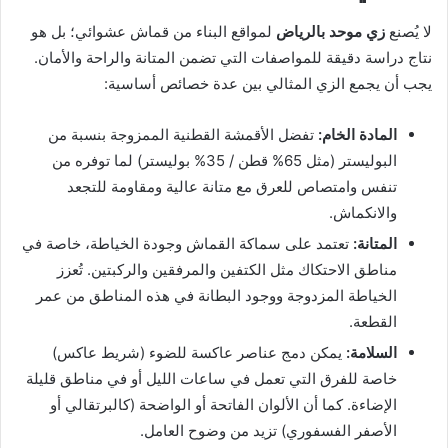
لا يُصنع
زي موحد بالرياض
لمواقع البناء من قماش عشوائي؛ بل هو
نتاج دراسة دقيقة للمواصفات التي تضمن المتانة والراحة والأمان.
يجب أن يجمع الزي المثالي بين عدة خصائص أساسية:
المادة الخام:
تفضل الأقمشة القطنية الممزوجة بنسبة من
البوليستر (مثل 65% قطن / 35% بوليستر) لما توفره من
تنفس وامتصاص للعرق مع متانة عالية ومقاومة للتجعد
والانكماش.
المتانة:
تعتمد على سماكة القماش وجودة الخياطة، خاصة في
مناطق الاحتكاك مثل الكتفين والمرفقين والركبتين. تُعزز
الخياطة المزدوجة ووجود البطانة في هذه المناطق من عمر
القطعة.
السلامة:
يمكن دمج عناصر عاكسة للضوء (شريط عاكس)
خاصة للفرق التي تعمل في ساعات الليل أو في مناطق قليلة
الإضاءة. كما أن الألوان الفاتحة أو الواضحة (كالبرتقالي أو
الأصفر الفسفوري) تزيد من وضوح العامل.