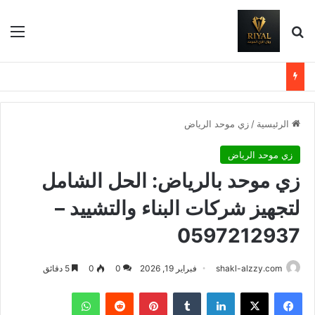
بحث عن
الق
الرئيسية
/
زي موحد الرياض
زي موحد الرياض
زي موحد بالرياض: الحل الشامل
لتجهيز شركات البناء والتشييد –
0597212937
shakl-alzzy.com
فبراير 19, 2026
0
0
5 دقائق
فيسبوك
X
لينكدإن
بينتيريست
واتساب