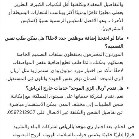
والتفاصيل المعقدة وتكلفتها أقل للكميات الكبيرة. التطريز
يعطي مظهرًا فاخرًا ومتينًا أكثر ويناسب الشعارات البسيطة أو
الأحرف، وهو الأفضل للملابس الرسمية نسبيًا (كملابس
المشرفين).
ماذا لو احتجنا إضافة موظفين جدد لاحقًا؟ هل يمكن طلب نفس
التصميم؟
الموردون المحترفون يحتفظون بملفات التصميم الخاصة
بعملائهم. يمكنك دائمًا طلب قطع إضافية بنفس المواصفات
لاحقًا. تأكد من اختيار مورد موثوق وذي استمرارية مثل “ريال
الزي الموحد” لضمان توفر نفس الجودة واللون في المستقبل.
هل تقدم “ريال الزي الموحد” خدمات خارج الرياض؟
نعم، تقدم الشركة خدماتها على مستوى المملكة، مع إمكانية
شحن الطلبيات إلى مختلف المدن. يمكن الاستفسار مباشرة
عن تفاصيل الشحن والتكلفة عبر الاتصال على 0597212937.
في الختام، يعد اختيار
زي موحد بالرياض
لشركات البناء والتشييد
قرارًا إداريًا حكيمًا يلامس جوانب السلامة، الهوية، الروح المعنوية،