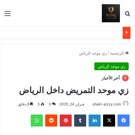
بحث عن
الق
الرئيسية
/
زي موحد الرياض
زي موحد الرياض
أخر الأخبار
زي موحد التمريض داخل الرياض
shakl-alzzy.com
فبراير 24, 2025
0
3
8 دقائق
فيسبوك
X
لينكدإن
بينتيريست
واتساب