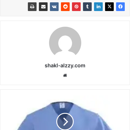
shakl-alzzy.com
موقع
الويب