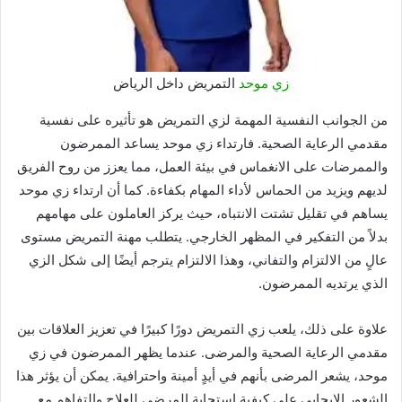
زي موحد
التمريض داخل الرياض
من الجوانب النفسية المهمة لزي التمريض هو تأثيره على نفسية
مقدمي الرعاية الصحية. فارتداء زي موحد يساعد الممرضون
والممرضات على الانغماس في بيئة العمل، مما يعزز من روح الفريق
لديهم ويزيد من الحماس لأداء المهام بكفاءة. كما أن ارتداء زي موحد
يساهم في تقليل تشتت الانتباه، حيث يركز العاملون على مهامهم
بدلاً من التفكير في المظهر الخارجي. يتطلب مهنة التمريض مستوى
عالٍ من الالتزام والتفاني، وهذا الالتزام يترجم أيضًا إلى شكل الزي
الذي يرتديه الممرضون.
علاوة على ذلك، يلعب زي التمريض دورًا كبيرًا في تعزيز العلاقات بين
مقدمي الرعاية الصحية والمرضى. عندما يظهر الممرضون في زي
موحد، يشعر المرضى بأنهم في أيدٍ أمينة واحترافية. يمكن أن يؤثر هذا
الشعور الإيجابي على كيفية استجابة المرضى للعلاج والتفاهم مع