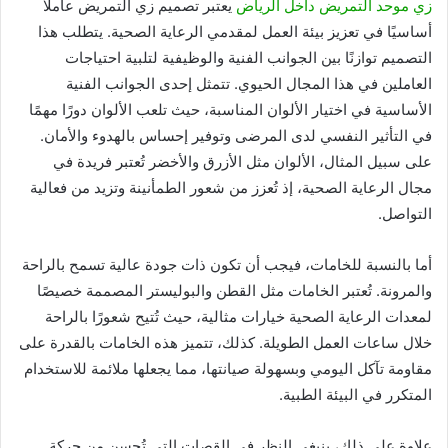
زي موحد التمريض داخل الرياض
يعتبر تصميم زي التمريض عاملًا
أساسيًا في تعزيز بيئة العمل لمقدمي الرعاية الصحية. يتطلب هذا
التصميم توازنًا بين الجوانب الفنية والوظيفية لتلبية احتياجات
العاملين في هذا المجال الحيوي. تتمثل إحدى الجوانب الفنية
الأساسية في اختيار الألوان المناسبة، حيث تلعب الألوان دورًا مهمًا
في التأثير النفسي لدى المرضى وتوفير إحساس بالهدوء والأمان.
على سبيل المثال، الألوان مثل الأزرق والأخضر تُعتبر فريدة في
مجال الرعاية الصحية، إذ تُعزز من شعور الطمأنينة وتزيد من فعالية
التواصل.
أما بالنسبة للخامات، فيجب أن تكون ذات جودة عالية تسمح بالراحة
والمرونة. تُعتبر الخامات مثل القطن والبوليستر المصممة خصيصًا
لمعدات الرعاية الصحية خيارات مثالية، حيث تُتيح شعورًا بالراحة
خلال ساعات العمل الطويلة. كذلك، تتميز هذه الخامات بالقدرة على
مقاومة تآكل اليومي وبسهولة صيانتها، مما يجعلها ملائمة للاستخدام
المتكرر في البيئة الطبية.
علاوة على ذلك، ينبغي النظر في القصات التي تُحسن من حركة