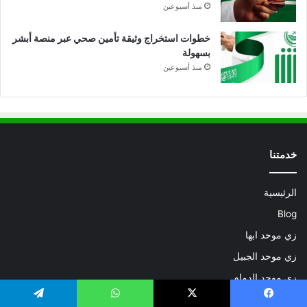
منذ أسبوعين
خطوات استخراج وثيقة تأمين صحي عبر منصة أبشر
بسهولة
منذ أسبوعين
خدمتنا
الرئيسية
Blog
زي موحد ابها
زي موحد الجبيل
زي موحد الدمام
زي موحد الرياض
يسبوك
X
واتساب
تيلقرام