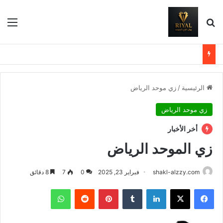
بحث عن
الق
الرئيسية
/
زي موحد الرياض
زي موحد الرياض
أخر الأخبار
زي الموحد الرياض
shakl-alzzy.com
فبراير 23, 2025
0
7
8 دقائق
فيسبوك
X
لينكدإن
بينتيريست
واتساب