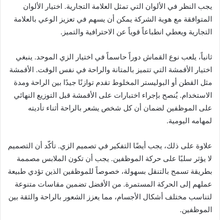
يجب النظر في الألوان التي تمثل العلامة التجارية. اختيار الألوان
المتوافقة مع هوية الشركة يمكن أن يسهم في تعزيز الوعي بالعلامة
التجارية ويعطي انطباعاً قوياً عن الاحترافية والتميز.
ثانياً، يلعب نوع القماش دوراً حاسماً في اختيار الزي الموحد. ينبغي
اختيار الأقمشة التي تتميز بالمتانة والراحة في نفس الوقت. الأقمشة
مثل القطن أو البوليستر المخلوط تقدم توازنًا جيدًا بين الراحة ومدة
الاستخدام. يُنصح بإجراء اختبارات على الأقمشة قبل التوزيع النهائي
على الموظفين لضمان أن كل شخص يشعر بالراحة أثناء تأديته
لمهامه اليومية.
علاوة على ذلك، يجب أيضًا التفكير في تصميم الزي. تأكّد أن التصميم
لا يؤثر سلبًا على حركة الموظفين. يجب أن تكون الملابس مصممة
بطريقة تسمح بالتنقل بسهولة، خصوصاً للموظفين الذين تؤدي طبيعة
عملهم إلى الحركة المستمرة. من الأفضل تضمين مقاسات متنوعة
لتناسب مختلف أشكال الأجسام، مما يعزز الشعور بالراحة والثقة بين
الموظفين.