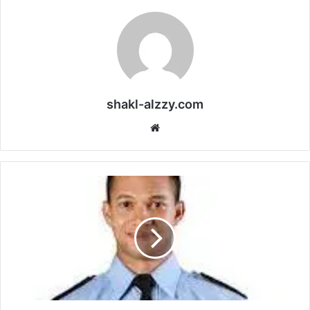
shakl-alzzy.com
موقع
الويب