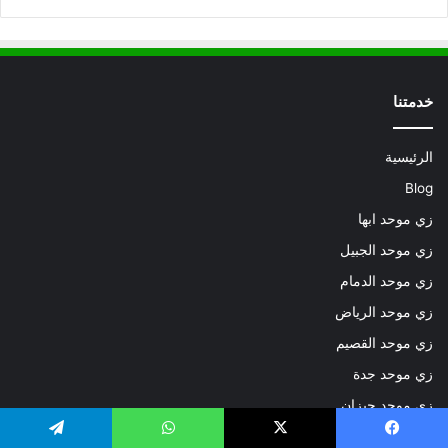
خدمتنا
الرئيسية
Blog
زي موحد ابها
زي موحد الجبيل
زي موحد الدمام
زي موحد الرياض
زي موحد القصيم
زي موحد جدة
زي موحد جيزان
زي موحد عسير
يسبوك
X
واتساب
تيلقرام