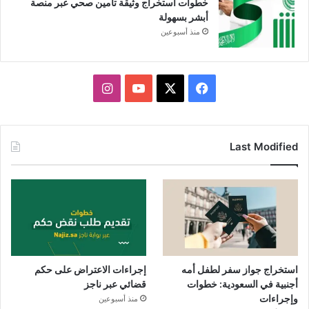
خطوات استخراج وثيقة تأمين صحي عبر منصة
أبشر بسهولة
منذ أسبوعين
X
فيسبوك
يوتيوب
انستقرام
Last Modified
استخراج جواز سفر لطفل أمه
إجراءات الاعتراض على حكم
أجنبية في السعودية: خطوات
قضائي عبر ناجز
وإجراءات
منذ أسبوعين