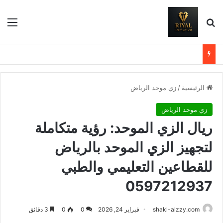
بحث عن
الق
الرئيسية
/
زي موحد الرياض
زي موحد الرياض
ريال الزي الموحد: رؤية متكاملة
لتجهيز الزي الموحد بالرياض
للقطاعين التعليمي والطبي
0597212937
shakl-alzzy.com
فبراير 24, 2026
0
0
3 دقائق