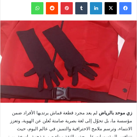
فيسبوك
X
لينكدإن
بينتيريست
واتساب
زي موحد بالرياض
لم يعد مجرد قطعة قماش يرتديها الأفراد ضمن
مؤسسة ما، بل تحوّل إلى لغة بصرية صامتة تُعلن عن الهوية، وتعزز
الانتماء، وترسم ملامح الاحترافية والتميز. في عالم اليوم، حيث
تتنافس المؤسسات على جذب الثقة وبناء صورة ذهنية راسخة، يبرز