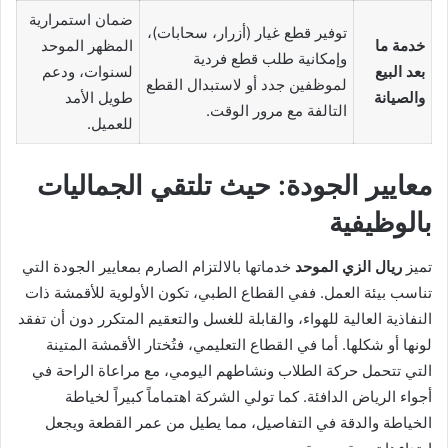
ضمان استمرارية
توفير قطع غيار (أزرار، سحابات)،
خدمة ما
المظهر الموحد
وإمكانية طلب قطع فردية
بعد البيع
لسنوات، ودعم
لموظفين جدد أو لاستبدال القطع
والصيانة
طويل الأمد
التالفة مع مرور الوقت.
للعميل.
معايير الجودة: حيث تلتقي الجماليات
بالوظيفية
تميز
ريال الزي الموحد
خدماتها بالالتزام الصارم بمعايير الجودة التي
تناسب بيئة العمل. ففي القطاع الطبي، تكون الأولوية للأقمشة ذات
النفاذية العالية للهواء، والقابلة للغسل والتعقيم المتكرر دون أن تفقد
لونها أو شكلها. أما في القطاع التعليمي، فتُختار الأقمشة المتينة
التي تتحمل حركة الطلاب ونشاطهم اليومي، مع مراعاة الراحة في
أجواء الرياض الدافئة. كما تولي الشركة اهتماماً كبيراً لخياطة
الخياطة والدقة في التفاصيل، مما يطيل من عمر القطعة ويجعل