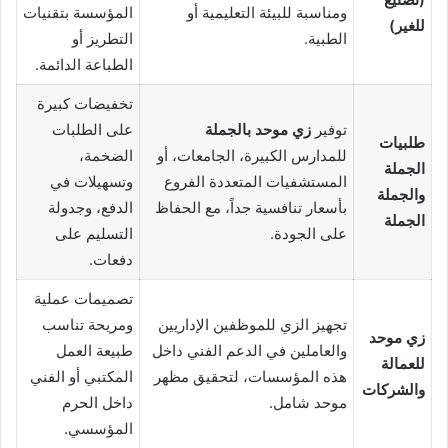
ومناسبة للبيئة التعليمية أو
المؤسسة بتقنيات
للغير)
الطبية.
التطريز أو
الطباعة الدائمة.
تخفيضات كبيرة
توفير
زي موحد بالجملة
على الطلبات
طلبيات
للمدارس الكبيرة، الجامعات، أو
الضخمة،
الجملة
المستشفيات المتعددة الفروع
وتسهيلات في
والجملة
بأسعار تنافسية جداً، مع الحفاظ
الدفع، وجدولة
الجملة
على الجودة.
التسليم على
دفعات.
تصميمات عملية
تجهيز الزي للموظفين الإداريين
ومريحة تناسب
زي موحد
والعاملين في الدعم الفني داخل
طبيعة العمل
للعمالة
هذه المؤسسات، لتحقيق مظهر
المكتبي أو الفني
والشركات
موحد شامل.
داخل الحرم
المؤسسي.