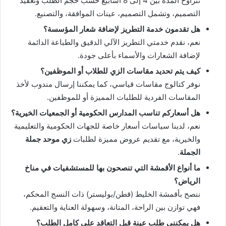
تتراوح المدة بين 4 إلى 8 أسابيع حسب حجم الطلب وتعقيد
التصميم، وتشمل التصميم، عينات الموافقة، والتصنيع.
هل تقدمون خدمة التطريز لإضافة شعار المؤسسة؟
نعم، نقدم خدمتي التطريز الآلي الدقيق والطباعة الدائمة
لإضافة الشعارات والأسماء بأعلى جودة.
كيف يتم تحديد مقاسات الزي للطلاب أو الموظفين؟
نوفر كتالوج مقاسات قياسي، كما يمكننا إرسال مندوب لأخذ
المقاسات الفردية للطلبات المميزة أو للموظفين.
هل أسعاركم تناسب المدارس الحكومية أو الجمعيات الخيرية؟
نعم، لدينا سياسات أسعار خاصة للجهات الحكومية والتعليمية
والخيرية، مع تقديم عروض مميزة لطلبات
زي موحد جملة
الجملة
.
ما أنواع الأقمشة التي تنصحون بها للمستشفيات في مناخ
الرياض؟
ننصح بأقمشة الخليط (قطن/بوليستر) ذات النسج المحكم،
فهي توازن بين الراحة، المتانة، وسهولة العناية والتعقيم.
هل يمكنني طلب عينة قبل التعاقد على كامل الطلب؟