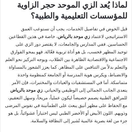
لماذا يُعد الزي الموحد حجر الزاوية
للمؤسسات التعليمية والطبية؟
قبل الخوض في تفاصيل الخدمات، يجب أن نستوعب العمق
الاستراتيجي لاعتماد
زي موحد بالرياض
، خاصة في هذين القطاعين
الحساسين. ففي المدارس والجامعات، لا يقتصر دور الزي على
توحيد المظهر فحسب، بل هو أداة تربوية فعّالة. فهو يمحو الفوارق
الاجتماعية والاقتصادية الظاهرة بين الطلاب، ويوجه التركيز نحو العلم
والتعلم بدلاً من التنافس على المظاهر. كما يعزز الشعور بالمساواة
والانضباط، ويكرس هوية المدرسة أو الجامعة كمنظومة واحدة
متماسكة. أما في المستشفيات والعيادات والمختبرات، فإن الأمر
يتعدى الجانب الجمالي إلى الوظيفي والحياتي.
زي موحد بالرياض
للمرافق الطبية يصمم خصيصاً ليكون عملياً، مريحاً، وسهل التعقيم،
مع الحفاظ على مظهر أنيق يبعث على الطمأنينة في نفوس المرضى
وذويهم. اللون الأبيض أو الأخضر الطبي ليس اختياراً عشوائياً، بل هو
جزء من لغة بصرية عالمية تُشير إلى النظافة والسلامة.