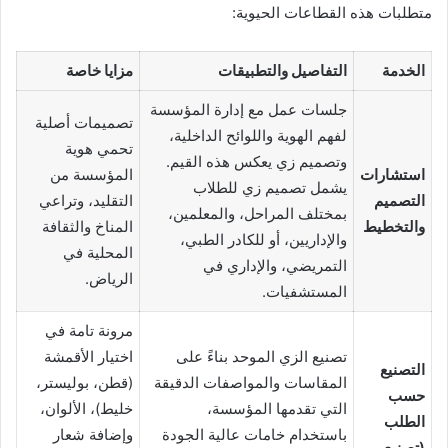
متطلبات هذه القطاعات الحيوية:
الخدمة
التفاصيل والتطبيقات
مزايا خاصة
جلسات عمل مع إدارة المؤسسة
تصميمات أصلية
لفهم الهوية واللوائح الداخلية،
تحمي هوية
وتصميم زي يعكس هذه القيم.
استشارات
المؤسسة من
يشمل تصميم زي للطلاب
التصميم
التقليد، وتراعي
بمختلف المراحل، والمعلمين،
والتخطيط
المناخ والثقافة
والإداريين، أو للكادر الطبي،
المحلية في
التمريضي، والإداري في
الرياض.
المستشفيات.
مرونة تامة في
تصنيع الزي الموحد بناءً على
اختيار الأقمشة
التصنيع
المقاسات والمواصفات الدقيقة
(قطن، بوليستر،
حسب
التي تقدمها المؤسسة،
خليط)، الألوان،
الطلب
باستخدام خامات عالية الجودة
وإضافة شعار
(تصنيع