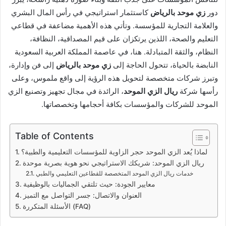
دور
زي موحد بالرياض
كاستثمار استراتيجي في رأس المال البشري
والعلامة التجارية للمؤسسة. وتأتي هذه الأهمية مضاعفة في قطاعي
التعليم والصحة، اللذين يرتكزان على قيم المصداقية، النظافة،
النظام، والثقة المتبادلة. هنا، في عاصمة المملكة العربية السعودية
النابضة بالحياة، تتحول الحاجة إلى
زي موحد بالرياض
إلى فن وإدارة،
وتبرز شركات متخصصة لتحويل هذه الرؤية إلى واقع ملموس، وعلى
رأسها شركة
ريال الزي الموحد
، الرائدة في مجال تجهيز وتصنيع الزي
الموحد للشركات والمؤسسات بكافة أحجامها وتخصصاتها.
Table of Contents
لماذا يُعد الزي الموحد حجر الزاوية للمؤسسات التعليمية والطبية؟
ريال الزي الموحد: شريكك الاستراتيجي نحو هوية بصرية موحدة
خدمات ريال الزي الموحد المتخصصة للقطاعين التعليمي والطبي
معايير الجودة: حيث تلتقي الجماليات بالوظيفية
العنوان والاتصال: جسر التواصل مع التميز
الأسئلة المتكررة (FAQ)