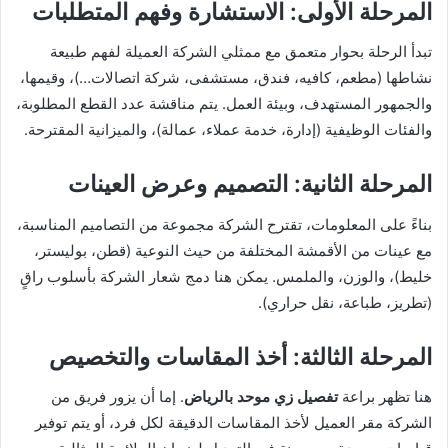
المرحلة الأولى: الاستشارة وفهم المتطلبات
تبدأ الرحلة بحوار متعمق مع ممثلي الشركة العميلة لفهم طبيعة
نشاطها (مطعم، كافيه، فندق، مستشفى، شركة اتصالات…)، وقيمها،
والجمهور المستهدف، وبيئة العمل. يتم مناقشة عدد القطع المطلوبة،
والفئات الوظيفية (إدارة، خدمة عملاء، عمالة)، والميزانية المقترحة.
المرحلة الثانية: التصميم وعرض العينات
بناءً على المعلومات، تقترح الشركة مجموعة من التصاميم المناسبة،
مع عينات من الأقمشة المختلفة من حيث النوعية (قطن، بوليستر،
خليط)، والوزن، والملمس. يمكن هنا دمج شعار الشركة بأسلوب راقٍ
(تطريز، طباعة، نقل حراري).
المرحلة الثالثة: أخذ المقاسات والتخصيص
هنا تظهر براعة
تفصيل زي موحد بالرياض
. إما أن يزور فريق من
الشركة مقر العميل لأخذ المقاسات الدقيقة لكل فرد، أو يتم توفير