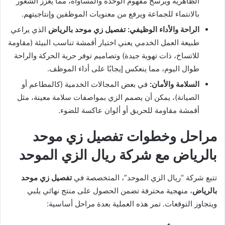
الظاهرية ويرسخ مفهوم الوحدة والمساواة، مما يعزز الشعور
بالانتماء للجماعة ويرفع من معنويات الموظفين وإنتاجيتهم.
الراحة والأداء الوظيفي:
تفصيل زي موحد بالرياض
الذي يراعي
طبيعة العمل الخدمي يعني اختيار أقمشة تناسب البيئة (مقاومة
للاتساخ، ذات تهوية جيدة) وتصاميم توفر حرية الحركة والراحة
طوال اليوم، مما ينعكس إيجابًا على أداء الموظف.
السلامة والأمان:
في بعض المجالات الخدمية (كالمطاعم أو
الصيانة)، يمكن أن يصمم الزي بمواصفات سلامة معينة، مثل
أقمشة مقاومة للحريق أو ألوان عاكسة للضوء.
مراحل وخطوات تفصيل زي موحد
بالرياض مع شركة ريال الزي الموحد
تتبع شركة “ريال الزي الموحد”، المتخصصة في
تفصيل زي موحد
بالرياض
، منهجية محترفة تضمن الحصول على منتج نهائي يلبي
ويتجاوز التوقعات. تمر هذه العملية بعدة مراحل أساسية: