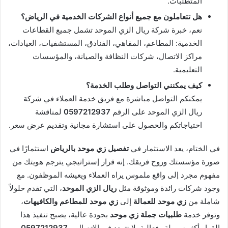
المتطلبات.
هل تتعاملون مع جميع أنواع الشركات الخدمية في الرياض؟
نعم، خبرة شركة ريال الزي الموحد تشمل جميع القطاعات
الخدمية: المطاعم، المقاهي، الفنادق، المستشفيات، العيادات،
مراكز الاتصال، شركات النظافة والصيانة، والمؤسسات
التعليمية.
كيف يمكنني التواصل وطلب الخدمة؟
يمكنكم التواصل مباشرة مع فريق خدمة العملاء في شركة
ريال الزي الموحد على الرقم
0597212937
لمناقشة
احتياجاتكم والحصول على استشارة مجانية وتقديم عرض سعر.
في الختام، يعد الاستثمار في
تفصيل زي موحد بالرياض
استثمارًا في
صورة مؤسستك وروح فريقك. إنه قرار إستراتيجي يترجم هويتك من
مفهوم مجرد إلى واقع ملموس يراه العملاء ويعيشه الموظفون. مع
وجود شركات رائدة وموثوقة مثل
ريال الزي الموحد
، التي تقدم حلولاً
شاملة من
زي موحد للعمالة
إلى
زي موحد للمطاعم والكافيهات
،
وتوفر خدمة
طلبيات جملة زي موحد
بجودة عالية، يصبح تنفيذ هذا
القرار أكثر سهولة وفعالية. لا تتردد في الاتصال بـ
0597212937