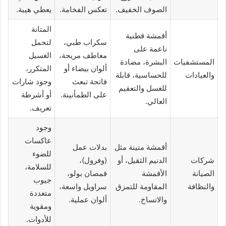
الصوف الخفيف.
تعكس الفخامة.
يعطي هيبة.
المتانة
أقمشة قطنية
سكراب طبي،
لتحمل
ناعمة على
معاطف مريحة،
الغسيل
المستشفيات
البشرة، مضادة
ألوان بيضاء أو
المتكرر،
والعيادات
للحساسية، قابلة
فاتحة تبعث
وجود شارات
للغسل والتعقيم
على الطمأنينة.
أو أشرطة
العالي.
تعريف.
وجود
عاكسات
أقمشة متينة مثل
بدلات عمل
للضوء
شركات
الدنيم الثقيل، أو
(وفرول)،
للسلامة،
الصيانة
الأقمشة
قمصان بولو،
جيوب
والنظافة
المقاومة للتمزق
سراويل واسعة،
متعددة
والاتساخ.
ألوان عملية.
ومقوية
للأدوات.