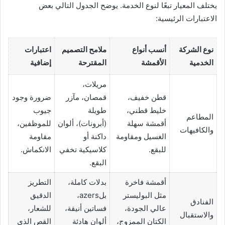
يختلف المعيار تبعًا لنوع الخدمة. يوضح الجدول التالي بعض
الاعتبارات الرئيسية:
نوع الشركة
أنسب أنواع
ملامح التصميم
اعتبارات
الخدمية
الأقمشة
المقترحة
إضافية
مريلات،
قطن خفيف،
قمصان، مآزر
ضرورة وجود
خليط قطني،
طويلة
جيوب
المطاعم
أقمشة سهلة
(أبرونات)، ألوان
للموظفين،
والكافيهات
الغسيل ومقاومة
داكنة أو
مقاومة
للبقع.
كلاسيكية تخفي
الانكماش.
البقع.
أقمشة فاخرة
بدلات كاملة،
التطريز
مثل البوليستر
بلazers،
الدقيق
الفنادق
عالي الجودة،
فساتين أنيقة،
للشعار،
والاستقبال
الكتان الممزوج،
ألوان هادئة
القص الذي