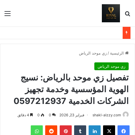
بحث عن
الق
الرئيسية
/
زي موحد الرياض
زي موحد الرياض
تفصيل زي موحد بالرياض: نسيج
الهوية المؤسسية وخدمة تجهيز
الشركات الخدمية 0597212937
shakl-alzzy.com
فبراير 23, 2026
0
0
4 دقائق
فيسبوك
X
لينكدإن
بينتيريست
واتساب