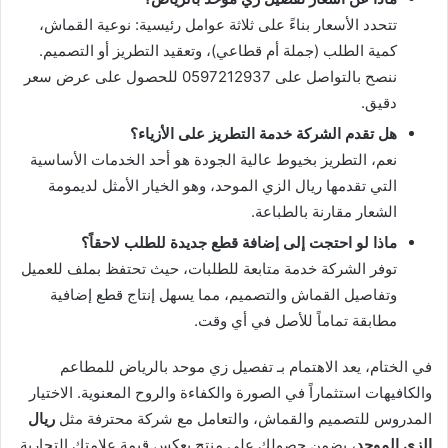
تتحدد الأسعار بناءً على ثلاثة عوامل رئيسية: نوعية القماش،
كمية الطلب (جملة أم قطاعي)، وتعقيد التطريز أو التصميم.
ننصح بالتواصل على 0597212937 للحصول على عرض سعر
دقيق.
هل تقدم الشركة خدمة التطريز على الأزياء؟
نعم، التطريز بخيوط عالية الجودة هو أحد الخدمات الأساسية
التي تقدمها ريال الزي الموحد، وهو الخيار الأمثل لديمومة
الشعار مقارنة بالطباعة.
ماذا لو احتجت إلى إضافة قطع جديدة للطلب لاحقاً؟
توفر الشركة خدمة متابعة للطلبات، حيث تحتفظ بملف للعميل
وتفاصيل القماش والتصميم، مما يسهل إنتاج قطع إضافية
مطابقة تماماً للأصل في أي وقت.
في الختام، يعد الاهتمام بـ تفصيل زي موحد بالرياض للمطاعم
والكافيهات استثماراً في الصورة والكفاءة والروح المعنوية. الاختيار
المدروس للتصميم والقماش، والتعامل مع شركة محترفة مثل
ريال
الزي الموحد
، يضمن حصولك على منتج يعكس قيمة علامتك التجارية