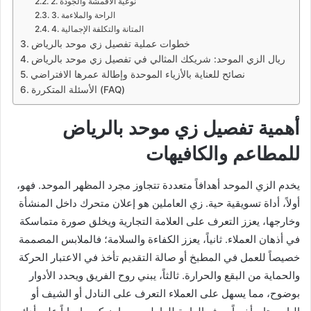
2. نوعية الأقمشة والجودة
3. الراحة والملاءمة
4. المتانة والتكلفة الإجمالية
خطوات عملية تفصيل زي موحد بالرياض
ريال الزي الموحد: شريكك المثالي في تفصيل زي موحد بالرياض
نصائح للعناية بالأزياء الموحدة وإطالة عمرها الافتراضي
الأسئلة المتكررة (FAQ)
أهمية تفصيل زي موحد بالرياض
للمطاعم والكافيهات
يخدم الزي الموحد أهدافاً متعددة تتجاوز مجرد المظهر الموحد. فهو،
أولاً، أداة تسويقية حية. زي العاملين هو إعلان متحرك داخل المنشأة
وخارجها، يعزز التعرف على العلامة التجارية ويخلق صورة متماسكة
في أذهان العملاء. ثانياً، يعزز الكفاءة والسلامة؛ فالملابس المصممة
خصيصاً للعمل في المطبخ أو صالة التقديم تأخذ في الاعتبار الحركة
والحماية من البقع والحرارة. ثالثاً، يبني روح الفريق ويحدد الأدوار
بوضوح، مما يسهل على العملاء التعرف على النادل أو الشيف أو