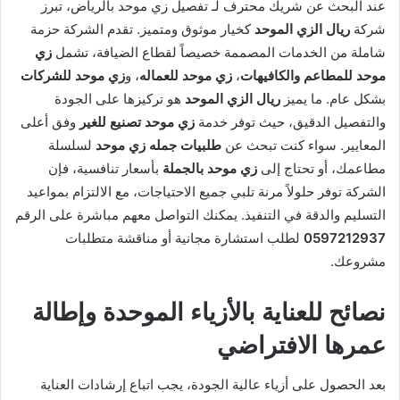
عند البحث عن شريك محترف لـ تفصيل زي موحد بالرياض، تبرز
شركة
ريال الزي الموحد
كخيار موثوق ومتميز. تقدم الشركة حزمة
شاملة من الخدمات المصممة خصيصاً لقطاع الضيافة، تشمل
زي
موحد للمطاعم والكافيهات
،
زي موحد للعماله
، و
زي موحد للشركات
بشكل عام. ما يميز
ريال الزي الموحد
هو تركيزها على الجودة
والتفصيل الدقيق، حيث توفر خدمة
زي موحد تصنيع للغير
وفق أعلى
المعايير. سواء كنت تبحث عن
طلبيات جمله زي موحد
لسلسلة
مطاعمك، أو تحتاج إلى
زي موحد بالجملة
بأسعار تنافسية، فإن
الشركة توفر حلولاً مرنة تلبي جميع الاحتياجات، مع الالتزام بمواعيد
التسليم والدقة في التنفيذ. يمكنك التواصل معهم مباشرة على الرقم
0597212937
لطلب استشارة مجانية أو مناقشة متطلبات
مشروعك.
نصائح للعناية بالأزياء الموحدة وإطالة
عمرها الافتراضي
بعد الحصول على أزياء عالية الجودة، يجب اتباع إرشادات العناية