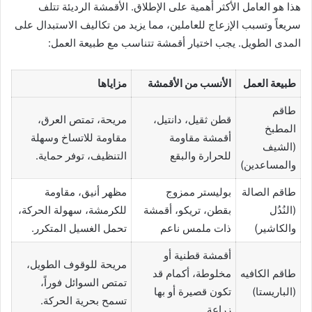
هذا هو العامل الأكثر أهمية على الإطلاق. الأقمشة الرديئة تتلف
سريعاً وتسبب الإزعاج للعاملين، مما يزيد من تكاليف الاستبدال على
المدى الطويل. يجب اختيار أقمشة تتناسب مع طبيعة العمل:
طبيعة العمل
الأنسب من الأقمشة
مزاياها
طاقم
قطن ثقيل، دانتيل،
مريحة، تمتص العرق،
المطبخ
أقمشة مقاومة
مقاومة للاتساخ وسهلة
(الشيف
للحرارة والبقع
التنظيف، توفر حماية.
والمساعدين)
طاقم الصالة
بوليستر ممزوج
مظهر أنيق، مقاومة
(النُدُل
بقطن، تريكو، أقمشة
للكرمشة، سهولة الحركة،
والكاشير)
ذات ملمس ناعم
تحمل الغسيل المتكرر.
أقمشة قطنية أو
مريحة للوقوف الطويل،
طاقم الكافيه
مخلوطة، أكمام قد
تمتص السوائل فوراً،
(الباريستا)
تكون قصيرة أو بها
تسمح بحرية الحركة.
زراعة