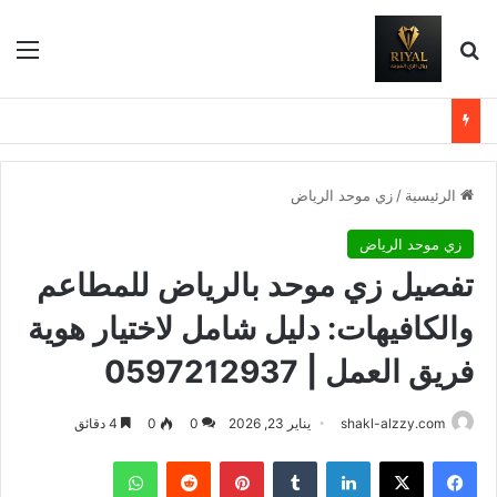
بحث عن
الق
الرئيسية
/
زي موحد الرياض
زي موحد الرياض
تفصيل زي موحد بالرياض للمطاعم
والكافيهات: دليل شامل لاختيار هوية
فريق العمل | 0597212937
shakl-alzzy.com
يناير 23, 2026
0
0
4 دقائق
فيسبوك
X
لينكدإن
بينتيريست
واتساب