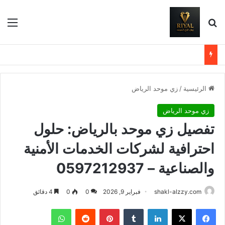
بحث عن
الق
الرئيسية
/
زي موحد الرياض
زي موحد الرياض
تفصيل زي موحد بالرياض: حلول
احترافية لشركات الخدمات الأمنية
والصناعية – 0597212937
shakl-alzzy.com
فبراير 9, 2026
0
0
4 دقائق
فيسبوك
X
لينكدإن
بينتيريست
واتساب