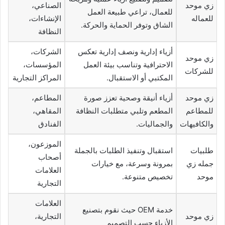
زي موحد
الصناعي،
للعمال، تراعي طبيعة العمل
للعماله
الإنشاءات،
الشاق وتوفر الحماية والحركة.
النظافة
أزياء إدارية ونصف إدارية تعكس
الشركات،
زي موحد
الاحترافية وتناسب بيئة العمل
المؤسسات،
للشركات
المكتبي أو الاستقبال.
المراكز التجارية
زي موحد
أزياء أنيقة وصحية تعزز صورة
المطاعم،
للمطاعم
المطعم وتلبي متطلبات النظافة
المقاهي،
والكافيهات
والجماليات.
الفنادق
الموزعون،
طلبيات
استقبال وتنفيذ الطلبات بالجملة
أصحاب
جمله زي
بمرونة وسرعة، مع خيارات
العلامات
موحد
تخصيص متنوعة.
التجارية
العلامات
خدمة OEM حيث نقوم بتصنيع
زي موحد
التجارية،
الأزياء حسب التصميم