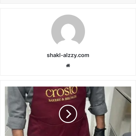
shakl-alzzy.com
موقع
الويب