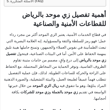
الأسئلة المتكررة (FAQ)
أهمية تفصيل زي موحد بالرياض
للقطاعات الأمنية والصناعية
في قطاع الخدمات الأمنية، يعتبر الزي الموحد أكثر من مجرد رداء
عمل؛ فهو رمز للسلطة والثقة والمسؤولية. إنه العلامة البصرية التي
تبعث الطمأنينة في نفوس العملاء والجمهور، وتمنح حاملها هيبة تليق
بمهمة الحفاظ على الأمن. أما في البيئات الصناعية، فيتحول
تفصيل
زي موحد بالرياض
إلى درع واقٍ، مصمم من خامات متينة تقاوم
الظروف القاسية، وتوفر الحماية من المخاطر المحتملة، مع الحفاظ
على الراحة والحركة للساعات الطويلة. لذلك، فإن عملية التفصيل
تتطلب فهماً عميقاً لطبيعة العمل، والبيئة التشغيلية، والصورة الذهنية
المراد بناؤها، وهو ما تتفوق فيه
ريال الزي الموحد
من خلال خبرتها
الواسعة في تقديم
زي موحد بالجملة
و
زي موحد للشركات
بكافة
أحجامها.