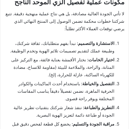
مكونات عملية تفصيل الزي الموحد الناجح
لا تأتي الجودة العالية مصادفة، بل هي نتاج عملية منهجية دقيقة. تتبع
شركتنا خطوات محكمة تضمن الوصول إلى المنتج النهائي الذي
يرضي توقعات العملاء الأكثر تطلباً:
الاستشارة والتصميم:
نبدأ بفهم متطلباتك، ثقافة شركتك،
وطبيعة عملك لتقديم تصميمات تلائم الهوية وتخدم الوظيفة.
اختيار الخامات:
نختار الأقمشة بعناية فائقة، مع التركيز على
المتانة، والراحة، والملاءمة للبيئة (مقاومة للاتساخ، مضادة
للكهرباء الساكنة، عازلة للحرارة، إلخ).
التفصيل والخياطة:
باستخدام أحدث الماكينات والكوادر
الحرفية الماهرة، نضمن تفصيلاً دقيقاً يناسب المقاسات
المختلفة ويوفر راحة قصوى.
التطريز والطباعة:
ننفذ شعار شركتك بتقنيات تطريز عالية
الجودة أو طباعة دائمة لتعزيز الهوية البصرية.
مراقبة الجودة والتسليم:
يخضع كل قطعة لفحص دقيق قبل