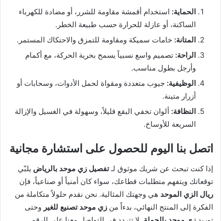
الحماية:
استخدام أقمشة مقاومة للشرر، أو مضادة للكهرباء
الساكنة، أو عازلة للحرارة حسب طبيعة الخطر.
المتانة:
خامات سميكة ومقاومة للتمزق والاحتكاك المستمر.
الراحة:
تصميم واسع نسبياً يسمح بحرية الحركة، مع أكمام
وأرجل بطول مناسب.
الوظيفية:
جيوب متعددة ومقواة لحمل الأدوات، وسحابات أو
أزرار متينة.
النظافة:
ألوان تخفي البقع قليلاً، وسهولة في الغسيل والإزالة
السريعة للأوساخ.
اتصل بنا اليوم للحصول على استشارة مجانية
إذا كنت تبحث عن شريك موثوق لـ
تفصيل زي موحد بالرياض
يلبّي
توقعاتك ويتفهم متطلبات قطاعك، سواء كان أمنياً أو صناعياً، فإن
ريال الزي الموحد
هي وجهتك المثالية. نحن نقدم حلولاً متكاملة من
الفكرة إلى المنتج النهائي، بدءاً من
زي موحد تصنيع للغير
وحتى
توريد
زي موحد بالجملة
. لا تتردد في التواصل معنا على الرقم