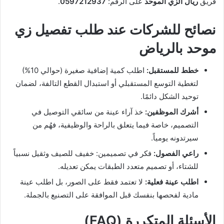
فريق
ريال الزي الموحد
على الرقم:
0597212937
.
نصائح للشركات عند طلب تفصيل زي
موحد بالرياض
خطط للمستقبل:
اطلب كمية إضافية صغيرة (حوالي 10%)
لتغطية التوسع المستقبلي أو استبدال القطع التالفة، لضمان
توحيد الشكل دائمًا.
أشرك الموظفين:
خذ آراء عينة من سائقي التوصيل في
التصميم، خاصة فيما يتعلق بالراحة والوظيفية، فهُم من
سيرتدونه يومياً.
راعي الفصول:
فكر في تصميمين: خفيف للصيف وثقيل نسبياً
للشتاء، أو تصميم متعدد الطبقات يمكن تعديله.
اطلب عينة فعلية:
لا تعتمد فقط على الصور، بل اطلب عينة
مادية لفحصها بنفسك قبل الموافقة على التصنيع بالجملة.
الأسئلة المتكررة (FAQ)