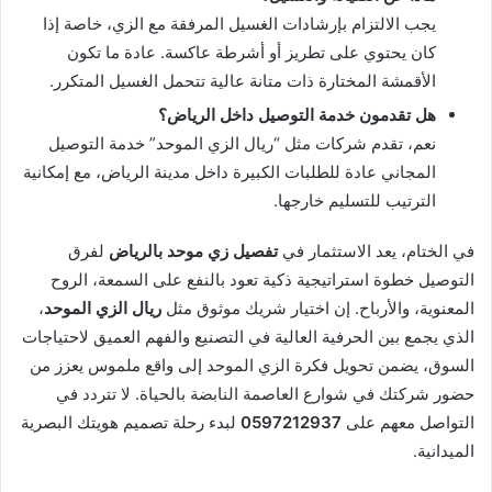
يجب الالتزام بإرشادات الغسيل المرفقة مع الزي، خاصة إذا
كان يحتوي على تطريز أو أشرطة عاكسة. عادة ما تكون
الأقمشة المختارة ذات متانة عالية تتحمل الغسيل المتكرر.
هل تقدمون خدمة التوصيل داخل الرياض؟
نعم، تقدم شركات مثل “ريال الزي الموحد” خدمة التوصيل
المجاني عادة للطلبات الكبيرة داخل مدينة الرياض، مع إمكانية
الترتيب للتسليم خارجها.
في الختام، يعد الاستثمار في
تفصيل زي موحد بالرياض
لفرق
التوصيل خطوة استراتيجية ذكية تعود بالنفع على السمعة، الروح
المعنوية، والأرباح. إن اختيار شريك موثوق مثل
ريال الزي الموحد
،
الذي يجمع بين الحرفية العالية في التصنيع والفهم العميق لاحتياجات
السوق، يضمن تحويل فكرة الزي الموحد إلى واقع ملموس يعزز من
حضور شركتك في شوارع العاصمة النابضة بالحياة. لا تتردد في
التواصل معهم على
0597212937
لبدء رحلة تصميم هويتك البصرية
الميدانية.