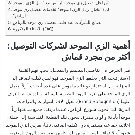
مراحل تفصيل زي موحد بالرياض مع “ريال الزي الموحد”
لماذا تختار “ريال الزي الموحد” لخدمات تفصيل زي موحد
بالرياض؟
نصائح للشركات عند طلب تفصيل زي موحد بالرياض
الأسئلة المتكررة (FAQ)
أهمية الزي الموحد لشركات التوصيل:
أكثر من مجرد قماش
قبل الخوض في تفاصيل التصميم والتفصيل، يجب فهم القيمة
الاستراتيجية التي يخلقها الزي الموحد. فهو ليس تكلفة تُضاف إلى
الميزانية، بل استثمار ذو عائد ملموس على عدة أصعدة. أولاً، يعمل
الزي الموحد على تعزيز الهوية البصرية للشركة وزيادة نسبة التعرف
عليها (Brand Recognition). تخيل آلاف السيارات والدراجات
النارية التي تجوب شوارع الرياض، عندما يرتقي جميع سائقيها زياً
موحداً بأناقة وألوان مميزة، تتحول تلك القطعة القماشية إلى حملة
إعلانية جماعية مستمرة دون تكلفة إضافية. ثانياً، يغرس الزي الموحد
شعوراً بالانتماء والمساواة بين الموظفين، مما يعزز الروح المعنوية