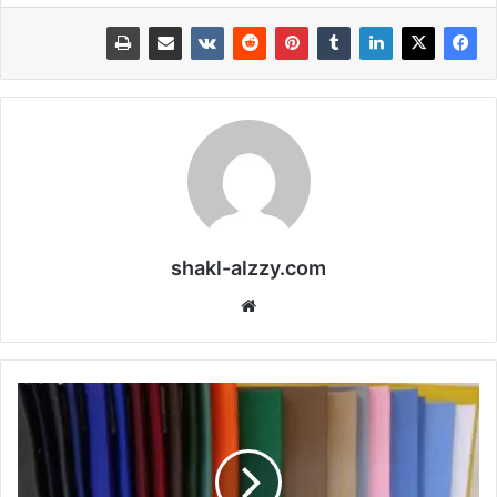
shakl-alzzy.com
موقع
الويب