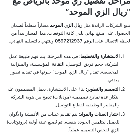
مراحل تفصيل زي موحد بالرياض مع
“ريال الزي الموحد”
تتبع الشركات الرائدة مثل
ريال الزي الموحد
مساراً منظماً لضمان
الحصول على منتج نهائي يلبي كافة التوقعات. هذا المسار يبدأ من
لحظة الاتصال على الرقم
0597212937
وينتهي بالتسليم النهائي.
الاستشارة والتخطيط:
في هذه المرحلة، يتم فهم طبيعة عمل
الشركة، حجم فريق التوصيل، الثقافة المؤسسية، والميزانية
المخصصة. تقدم “ريال الزي الموحد” خبرتها في تقديم تصور
مبدئي.
التصميم والتطوير:
بناءً على الاستشارة، يعمل المصممون على
ابتكار عدة نماذج تصميمية (موديلات) تدمج بين هوية الشركة
والمعايير الوظيفية لقطاع التوصيل.
اختيار العينات والمواد:
يتم تقديم عينات من الأقمشة والألوان
للعميل ليتلمس الجودة بنفسه. ثم تُصنع عينة أولية (بروتوتايب)
للزي لفحص التصميم عملياً.