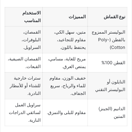
الاستخدام
نوع القماش
المميزات
المناسب
البوليستر الممزوج
متين، سهل الكي،
القمصان،
بالقطن (Poly-
مقاوم للتجاعيد،
البلوفرات،
Cotton)
يحتفظ باللون.
السراويل.
مريح للغاية، مسامي،
القمصان الصيفية،
القطن 100%
يمتص العرق.
القبعات.
خفيف الوزن، مقاوم
سترات خارجية
النايلون أو
للماء والرياح، سريع
للشتاء أو للأمطار
البوليستر التقني
الجفاف.
النادرة.
سراويل العمل
الدانيم (الجينز)
مقاوم للبلى والتمزق.
لسائقي الدراجات
المتين
النارية.