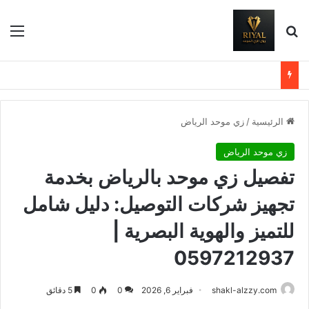
بحث عن
الق
الرئيسية
/
زي موحد الرياض
زي موحد الرياض
تفصيل زي موحد بالرياض بخدمة
تجهيز شركات التوصيل: دليل شامل
للتميز والهوية البصرية |
0597212937
shakl-alzzy.com
فبراير 6, 2026
0
0
5 دقائق