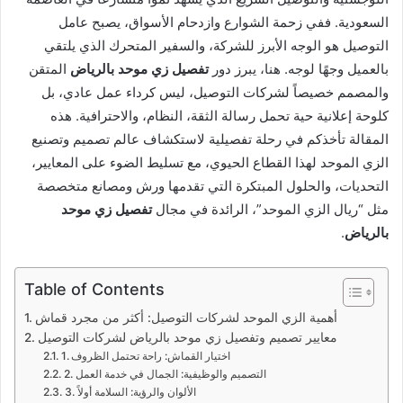
السعودية. ففي زحمة الشوارع وازدحام الأسواق، يصبح عامل
التوصيل هو الوجه الأبرز للشركة، والسفير المتحرك الذي يلتقي
بالعميل وجهًا لوجه. هنا، يبرز دور
تفصيل زي موحد بالرياض
المتقن
والمصمم خصيصاً لشركات التوصيل، ليس كرداء عمل عادي، بل
كلوحة إعلانية حية تحمل رسالة الثقة، النظام، والاحترافية. هذه
المقالة تأخذكم في رحلة تفصيلية لاستكشاف عالم تصميم وتصنيع
الزي الموحد لهذا القطاع الحيوي، مع تسليط الضوء على المعايير،
التحديات، والحلول المبتكرة التي تقدمها ورش ومصانع متخصصة
مثل “ريال الزي الموحد”، الرائدة في مجال
تفصيل زي موحد
بالرياض
.
Table of Contents
أهمية الزي الموحد لشركات التوصيل: أكثر من مجرد قماش
معايير تصميم وتفصيل زي موحد بالرياض لشركات التوصيل
1. اختيار القماش: راحة تحتمل الظروف
2. التصميم والوظيفية: الجمال في خدمة العمل
3. الألوان والرؤية: السلامة أولاً