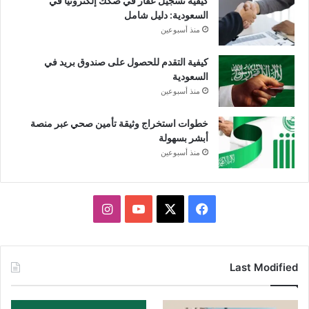
كيفية تسجيل عقار في صكك إلكترونياً في
السعودية: دليل شامل
منذ أسبوعين
كيفية التقدم للحصول على صندوق بريد في
السعودية
منذ أسبوعين
خطوات استخراج وثيقة تأمين صحي عبر منصة
أبشر بسهولة
منذ أسبوعين
X
فيسبوك
يوتيوب
انستقرام
Last Modified