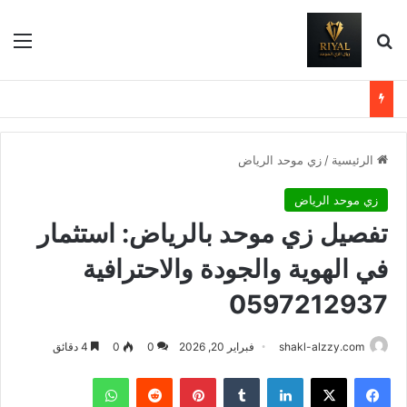
بحث عن
الق
الرئيسية
/
زي موحد الرياض
زي موحد الرياض
تفصيل زي موحد بالرياض: استثمار
في الهوية والجودة والاحترافية
0597212937
shakl-alzzy.com
فبراير 20, 2026
0
0
4 دقائق
فيسبوك
X
لينكدإن
بينتيريست
واتساب