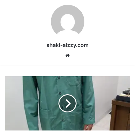
shakl-alzzy.com
موقع
الويب