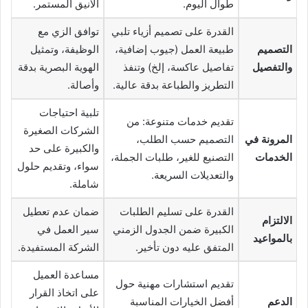
طوال اليوم.
الأنيق المستمر.
القدرة على تصميم أزياء تلبي
توافق الزي مع
التصميم
طبيعة العمل (جيوب إضافية،
الوظيفة، وتمثيل
والتفصيل
تفاصيل عاكسة، إلخ) وتنفذ
الهوية البصرية بدقة
التطريز والطباعة بدقة عالية.
وأصالة.
تلبية احتياجات
تقديم خدمات متنوعة: من
الشركات الصغيرة
المرونة في
التصميم حسب الطلب،
والكبيرة على حد
الخدمات
التصنيع للغير، طلبات الجملة،
سواء، وتقديم حلول
والتعديلات السريعة.
شاملة.
القدرة على تسليم الطلبات
ضمان عدم تعطيل
الالتزام
الكبيرة ضمن الجدول الزمني
سير العمل في
بالمواعيد
المتفق عليه دون تأخير.
الشركة المستفيدة.
مساعدة العميل
تقديم استشارات مهنية حول
على اتخاذ القرار
الدعم
أفضل الخيارات المناسبة