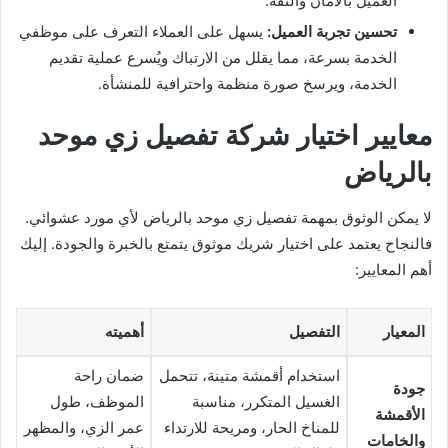
العميل بالأمان والثقة.
تحسين تجربة العميل:
يسهل على العملاء التعرف على موظفي
الخدمة بسرعة، مما يقلل من الارتباك ويُسرع عملية تقديم
الخدمة، ويرسخ صورة منظمة واحترافية للمنشأة.
معايير اختيار شركة تفصيل زي موحد
بالرياض
لا يمكن الوثوق بمهمة تفصيل زي موحد بالرياض لأي مورد عشوائي.
فالنجاح يعتمد على اختيار شريك موثوق يتمتع بالخبرة والجودة. إليك
أهم المعايير:
المعيار
التفصيل
أهميته
استخدام أقمشة متينة، تتحمل
ضمان راحة
جودة
الغسيل المتكرر، مناسبة
الموظف، طول
الأقمشة
للمناخ الحار، ومريحة للارتداء
عمر الزي، والمظهر
والخامات