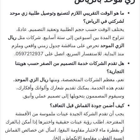
ما هو الوقت التقريبي اللازم لتصنيع وتوصيل طلبية زي موحد
لشركتي في الرياض؟
يختلف الوقت حسب حجم الطلبية وتعقيد التصميم. عادةً،
تتراوح المدة بين أسبوعين إلى ستة أسابيع. شركات مثل
ريال
الزي الموحد
تحرص على مناقشة جدول زمني واقعي وملزم
منذ البداية. للاستفسار السريع، اتصل على 0597212937.
هل تقدم الشركات خدمة التصميم من الصفر حسب هويتنا
التجارية؟
نعم، معظم الشركات المتخصصة، ومنها
ريال الزي الموحد
،
تقدم هذه الخدمة. يمكنك تقديم شعارك وألوانك وأفكارك،
وسيقوم المصممون بتحويلها إلى تصميم عملي وأنيق.
كيف أضمن جودة القماش قبل التعاقد؟
يجب أن تقدم الشركة الجيدة عينات ملموسة من الأقمشة
المقترحة. اطلب رؤية عينات حقيقية واختبرها إذا أمكن (بالفرك
أو بقطرة ماء لاختبار مقاومة البقع). اسأل عن خصائص القماش
(نسبة القطن، مقاومة الانكماش، إلخ).