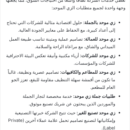
تغطي خدمات الشركة نطاقاً واسعاً من احتياجات السوق، مما يجعلها
وجهة واحدة لجميع متطلبات الزي الموحد:
زي موحد بالجملة:
حلول اقتصادية مثالية للشركات التي تحتاج
إلى أعداد كبيرة، مع الحفاظ على معايير الجودة العالية.
زي موحد للعمالة:
تصاميم عملية ومتينة تناسب طبيعة العمل
الميداني والشاق، مع مراعاة الراحة والسلامة.
زي موحد للشركات:
أزياء مكتبية وأنيقة تعكس البيئة الاحترافية
للشركات والمؤسسات.
زي موحد للمطاعم والكافيهات:
تصاميم عصرية ونظيفة، غالباً
ما تكون من أقمشة سهلة التنظيف مقاومة للبقع، تعزز الجو
العام للمطعم.
طلبيات جملة زي موحد:
خدمة مخصصة لتجار الجملة
والموردين الذين يبحثون عن شريك تصنيع موثوق.
زي موحد تصنيع للغير:
حيث تتيح الشركة خبرتها التصنيعية
وإمكانياتها لتصنيع تصاميم تحمل علامة عملاء آخرين (Private
Label).