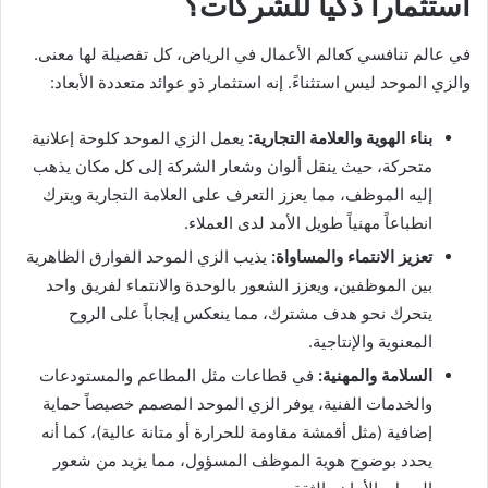
استثماراً ذكياً للشركات؟
في عالم تنافسي كعالم الأعمال في الرياض، كل تفصيلة لها معنى.
والزي الموحد ليس استثناءً. إنه استثمار ذو عوائد متعددة الأبعاد:
بناء الهوية والعلامة التجارية:
يعمل الزي الموحد كلوحة إعلانية
متحركة، حيث ينقل ألوان وشعار الشركة إلى كل مكان يذهب
إليه الموظف، مما يعزز التعرف على العلامة التجارية ويترك
انطباعاً مهنياً طويل الأمد لدى العملاء.
تعزيز الانتماء والمساواة:
يذيب الزي الموحد الفوارق الظاهرية
بين الموظفين، ويعزز الشعور بالوحدة والانتماء لفريق واحد
يتحرك نحو هدف مشترك، مما ينعكس إيجاباً على الروح
المعنوية والإنتاجية.
السلامة والمهنية:
في قطاعات مثل المطاعم والمستودعات
والخدمات الفنية، يوفر الزي الموحد المصمم خصيصاً حماية
إضافية (مثل أقمشة مقاومة للحرارة أو متانة عالية)، كما أنه
يحدد بوضوح هوية الموظف المسؤول، مما يزيد من شعور