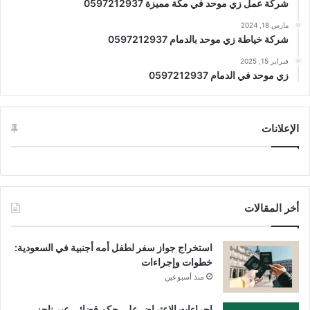
شركة عمل زي موحد في مكة مميزة 0597212937
مارس 18, 2024
شركة خياطة زي موحد بالدمام 0597212937
فبراير 15, 2025
زي موحد في الدمام 0597212937
الإعلانات
أخر المقالات
استخراج جواز سفر لطفل أمه أجنبية في السعودية:
خطوات وإجراءات
منذ أسبوعين
إجراءات الاعتراض على حكم قضائي عبر ناجز