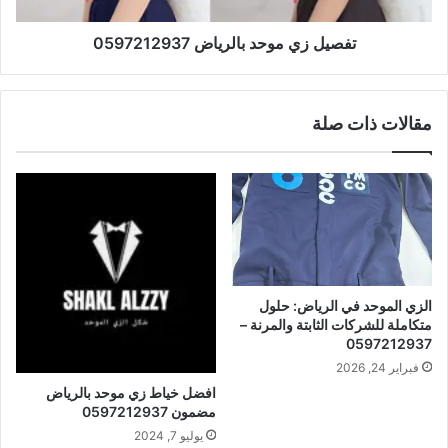
تفصيل زي موحد بالرياض 0597212937
مقالات ذات صلة
الزي الموحد في الرياض: حلول
متكاملة للشركات الثابتة والمرنة –
0597212937
فبراير 24, 2026
افضل خياط زي موحد بالرياض
مضمون 0597212937
يوليو 7, 2024