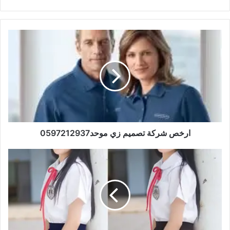
الويب
ارخص شركة تصميم زي موحد0597212937