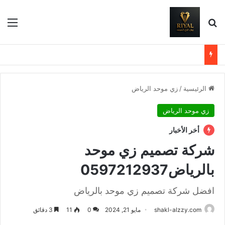
بحث عن
الق
الرئيسية
/
زي موحد الرياض
زي موحد الرياض
أخر الأخبار
شركة تصميم زي موحد
بالرياض0597212937
افضل شركة تصميم زي موحد بالرياض
shakl-alzzy.com
مايو 21, 2024
0
11
3 دقائق