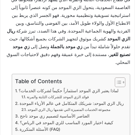
العاصمة السعودية، يتحول الزي الموحد من كونه عنصراً ثانوياً إلى
استراتيجية تسويقية وتنظيمية محورية. فهو الجسر الذي يربط بين
الانطباع الأول والولاء طويل الأمد، بين الفوضى والتناسق، وبين
الفردية والهوية الجماعية الموحدة. وفي هذا الصدد، تبرز شركة
ريال
الزي الموحد
كشريك موثوق لتجهيز الشركات بجميع أشكالها، حيث
تقدم حلولاً شاملة تبدأ من
زي موحد بالجملة
وتصل إلى
زي موحد
تصنيع للغير
، مستندة إلى خبرة عميقة وفهم دقيق لاحتياجات السوق
المحلي.
Table of Contents
لماذا يعتبر الزي الموحد استثماراً حكيماً لشركات الخدمات؟
فوائد الزي الموحد للشركات الثابتة والمرنة
ريال الزي الموحد: شريكك المتكامل في عالم الأزياء الموحدة
مجموعة الخدمات المتميزة التي تقدمها ريال الزي الموحد
العناصر الأساسية لتصميم زي موحد ناجح
كيفية اختيار المورد المناسب للزي الموحد في الرياض؟
الأسئلة المتكررة (FAQ)