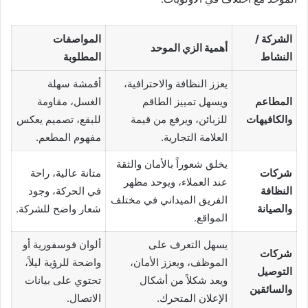
الشركة /
المواصفات
أهمية الزي الموحد
النشاط
المطلوبة
يعزز النظافة والاحترافية،
أقمشة سهلة
المطاعم
ويسهل تمييز الطاقم
الغسل، مقاومة
والكافيهات
للزبائن، ويرفع من قيمة
للبقع، تصميم يعكس
العلامة التجارية.
مفهوم المطعم.
يخلق شعوراً بالأمان والثقة
شركات
متانة عالية، راحة
عند العملاء، ويوحد مظهر
النظافة
في الحركة، وجود
الفريق الميداني في مختلف
والصيانة
شعار واضح للشركة.
المواقع.
يسهل التعرف على
ألوان فوسفورية أو
شركات
الموظف، ويعزز الأمان،
واضحة للرؤية ليلاً،
التوصيل
ويعد شكلاً من أشكال
تحتوي على بيانات
والسائقين
الإعلان المتحرك.
الاتصال.