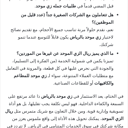
قبل المضي قدماً في
طلبيات جمله زي موحد
.
هل تتعاملون مع الشركات الصغيرة جداً (عدد قليل من
الموظفين)؟
نعم، نقدم حلولاً مرنة تناسب جميع الأحجام، مع تقديم نصائح
لاختيار
زي موحد بالرياض
يكون قابلاً للتوسع عندما تنمو
شركتك.
ما الذي يميز ريال الزي الموحد عن غيرها من الموردين؟
تميزنا يكمن في شمولية الخدمة (من الفكرة إلى التسليم)،
والجودة التي نحرص عليها في كل قطعة، والمرونة في التعامل
مع متطلبات العملاء المتنوعة، سواء لـ
زي موحد للمطاعم
والكافيهات
أو للقطاعات الصناعية.
في الختام، يعد الاستثمار في
زي موحد بالرياض
ذا عائد مرتفع على
السمعة والكفاءة الداخلية. فهو ليس تكلفة يجب تقليلها، بل هو أداة
تسويقية وإدارية قوية. ومن خلال التعاون مع شريك متمرس مثل
ريال
الزي الموحد
، يمكنك تحويل هذه الأداة إلى واقع ملموس يعزز من
مكانة شركتك في سوق الخدمات المتنامي في الرياض. لا تتردد في