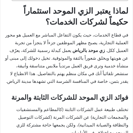
لماذا يعتبر الزي الموحد استثماراً
حكيماً لشركات الخدمات؟
في قطاع الخدمات، حيث يكون التفاعل المباشر مع العميل هو محور
العملية التجارية، يصبح مظهر الموظفين جزءاً لا يتجزأ من تجربة
العميل ككل.
زي موحد بالرياض
يعمل كبدلة رسمية للشركة، يعرّف
عن هويتها ويخلق شعوراً بالثقة والموثوقية. تخيل دخولك إلى مبنى أو
منشأة خدمية وترى فريق العمل مرتدياً ملابس متناسقة وأنيقة،
ستشعر تلقائياً أنك في مكان منظم يهتم بالتفاصيل. هذا الانطباع لا
يقدر بثمن، خاصة في المنافسة الشرسة التي تشهدها مدينة الرياض.
فوائد الزي الموحد للشركات الثابتة والمرنة
تختلف طبيعة عمل الشركات الثابتة (كالمطاعم والمستشفيات
والمجمعات التجارية) عن الشركات المرنة (كشركات التوصيل
والنظافة والصيانة الميدانية)، ولكن يجمعها حاجة مشتركة للزي
الموحد مع اختلاف في الأولويات.