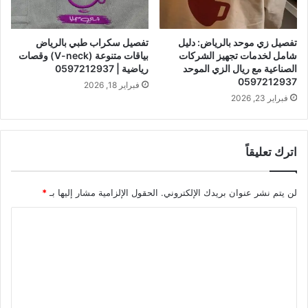
تفصيل زي موحد بالرياض: دليل
تفصيل سكراب طبي بالرياض
شامل لخدمات تجهيز الشركات
بياقات متنوعة (V-neck) وقصات
الصناعية مع ريال الزي الموحد
رياضية | 0597212937
0597212937
فبراير 18, 2026
فبراير 23, 2026
اترك تعليقاً
لن يتم نشر عنوان بريدك الإلكتروني.
الحقول الإلزامية مشار إليها بـ
*
ا
ل
ت
ع
ل