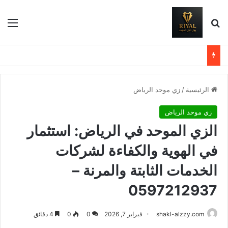
بحث عن
الق
الرئيسية
/
زي موحد الرياض
زي موحد الرياض
الزي الموحد في الرياض: استثمار
في الهوية والكفاءة لشركات
الخدمات الثابتة والمرنة –
0597212937
shakl-alzzy.com
فبراير 7, 2026
0
0
4 دقائق