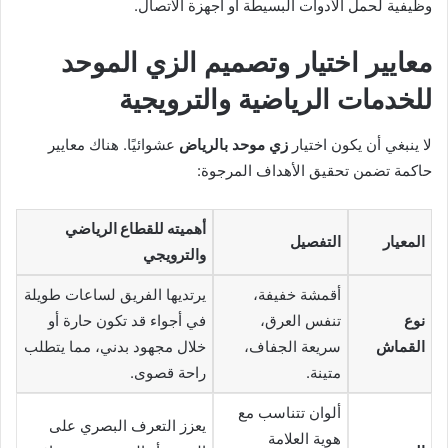
وظيفية لحمل الأدوات البسيطة أو أجهزة الاتصال.
معايير اختيار وتصميم الزي الموحد
للخدمات الرياضية والترويجية
لا ينبغي أن يكون اختيار
زي موحد بالرياض
عشوائيًا. هناك معايير
حاكمة تضمن تحقيق الأهداف المرجوة:
أهميته للقطاع الرياضي
المعيار
التفصيل
والترويجي
أقمشة خفيفة،
يرتديها الفريق لساعات طويلة
نوع
تنفس العرق،
في أجواء قد تكون حارة أو
القماش
سريعة الجفاف،
خلال مجهود بدني، مما يتطلب
متينة.
راحة قصوى.
ألوان تتناسب مع
يعزز التعرف البصري على
هوية العلامة