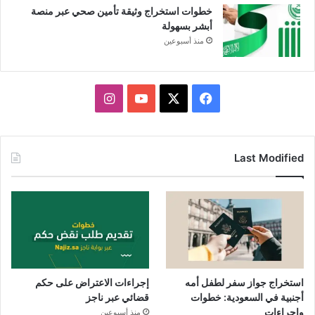
خطوات استخراج وثيقة تأمين صحي عبر منصة
أبشر بسهولة
منذ أسبوعين
X
فيسبوك
يوتيوب
انستقرام
Last Modified
استخراج جواز سفر لطفل أمه
إجراءات الاعتراض على حكم
أجنبية في السعودية: خطوات
قضائي عبر ناجز
وإجراءات
منذ أسبوعين