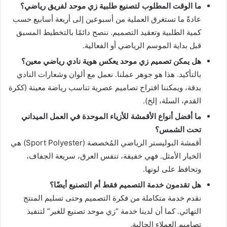
ما الوقت المطلوب لتصنيع طلبية زي موحد لفريق رياضي؟
عادةً ما تستغرق العملية من أسبوعين إلى أربعة أسابيع حسب
كمية الطلبية وتعقيد التصميم. ننصح دائمًا بالتخطيط المسبق
قبل بداية الموسم الرياضي أو الفعالية.
هل يمكن تصميم زي موحد يعكس هوية نادي رياضي معين؟
بالتأكيد. هذا هو جوهر عملنا. نعمل مع ألوان وشعارات النادي
بدقة، ويمكننا اقتراح تصاميم عصرية تناسب رياضة معينة (ككرة
القدم، السلة، إلخ).
ما أفضل أنواع الأقمشة للأزياء الموحدة في العمل الميداني
تحت الشمس؟
أقمشة البوليستر الرياضي المُخصصة (Sport Polyester) هي
الخيار الأمثل. فهي خفيفة، تنفس العرق، سريعة الجفاف،
وتحافظ على لونها.
هل تقدمون خدمة التصميم فقط أم التصنيع أيضًا؟
نقدم خدمة متكاملة من فكرة التصميم وحتى تسليم المنتج
النهائي. كما أن لدينا خدمة “زي موحد تصنيع للغير” لتنفيذ
تصاميم العملاء الحالية.