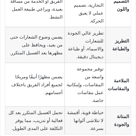
التصميم
الفريق أو الخدمة من مسافة
التجارية، تصميم
واللون
بعيدة، ويراعي طبيعة العمل
عملي لا يعيق
النشط.
الحركة.
تطريز عالي الجودة
يضمن وضوح الشعارات حتى
التطريز
للشعارات
من بعيد، ويحافظ على
والطباعة
والاسماء، أو طباعة
مظهرها بعد الغسيل المتكرر.
ديجيتال دقيقة.
توفير مجموعة
واسعة من
يضمن مظهرًا أنيقًا ومريحًا
الملاءمة
المقاسات، وإمكانية
لجميع أفراد الفريق باختلاف
والمقاسات
عمل مقاسات
أجسامهم.
خاصة.
خياطة قوية، أقمشة
تحمل الغسيل المتكرر بعد كل
المتانة
لا تتلاشى ألوانها
فعالية أو تدريب، مما يوفر
والجودة
بسرعة.
التكلفة على المدى الطويل.