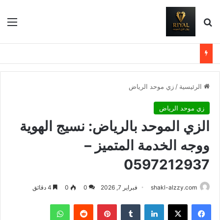
بحث عن
الق
الرئيسية
/
زي موحد الرياض
زي موحد الرياض
الزي الموحد بالرياض: نسيج الهوية
ووجه الخدمة المتميز –
0597212937
shakl-alzzy.com
فبراير 7, 2026
0
0
4 دقائق
فيسبوك
X
لينكدإن
بينتيريست
واتساب