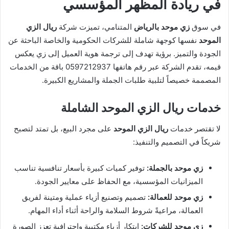
في ريادة المظهر المؤسسي
في سوق
زي موحد بالرياض
المتنامي، تميزت شركة
ريال الزي
الموحد
نفسها كوجهة شاملة للشركات الحكومية والخاصة الباحثة عن
الجودة والتميز. برؤية تهدف إلى ترجمة هوية العميل إلى زي يعكس
قيمه، تقدم الشركة عبر رقم هاتفها 0597212937 باقة من الخدمات
المصممة خصيصاً لتلبية طلبات الجملة والمشاريع الكبيرة.
خدمات ريال الزي الموحد الشاملة
لا تقتصر خدمات
ريال الزي الموحد
على مجرد البيع، بل تمتد لتصبح
شريكاً في التصميم والتنفيذ:
زي موحد بالجملة:
توفير كميات كبيرة بأسعار تنافسية تناسب
الميزانيات المؤسسية، مع الحفاظ على معايير الجودة.
زي موحد للعمالة:
تصميم وتصنيع أزياء عملية ومتينة لفريق
العمالة، مراعيةً شروط السلامة والراحة أثناء أداء المهام.
زي موحد للشركات:
ابتكار أزياء مكتبية واحترافية تعزز الصورة