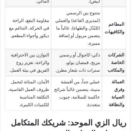
أبيض).
المالي.
متنوع بين الرسمي
(لمديري القاعة) والعملي
مقاومة البقع، الراحة
المطاعم
(للنُدُل والطهاة)، غالباً ما
في الحركة، التناغم مع
والكافيهات
يتضمن مريول أو إضافة
ديكور وأجواء المطعم.
مميزة.
الشركات
ذكي-كاجوال أو رسمي
التوازن بين الاحترافية
الخاصة
مريح، قمصان بولو،
والراحة، تعزيز روح
والمكاتب
سترات ذات شعار مطرز.
الفريق في بيئة العمل.
العمالة
عملي جداً، من أقمشة
الأمان، المتانة لتحمل
وفرق
متينة، يتضمن غالباً شرائح
ظروف العمل القاسية،
الصيانة
عاكسة للسلامة، جيوب
التكلفة المناسبة
والنظافة
متعددة.
للكميات الكبيرة.
ريال الزي الموحد: شريكك المتكامل