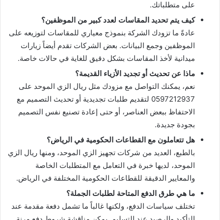
على متطلباتك.
كيف يتم تحديد المقاسات لعدد كبير من الموظفين؟
عادةً ما تزودك الشركة بنموذج معياري للمقاسات لتوزيعه على
الموظفين وجمع البيانات. بعض الشركات تقدم أيضاً زيارات
ميدانية لأخذ المقاسات بشكل دقيق للغاية في حالات خاصة.
ماذا عن تحديث أو تجديد الأزياء القديمة؟
نعم، يمكنك التواصل مع مزودك مثل ريال الزي الموحد على
0597212937 لتقديم طلبات تجديدية أو تحديث التصميم مع
الاحتفاظ ببعض العناصر، أو حتى إعادة تصنيع نفس التصميم
بجودة جديدة.
هل تتعاملون مع القطاعات الحكومية في الرياض؟
بالطبع، العديد من شركات تجهيز الزي الموحد، ومنها ريال الزي
الموحد، لديها خبرة في التعامل مع المتطلبات الخاصة
والمعايير الدقيقة للقطاعات الحكومية المختلفة في الرياض.
ما هي طرق الدفع المتاحة لطلبات الجملة؟
تختلف سياسات الدفع، ولكنها غالباً ما تشمل دفعة مقدمة عند
التأكيد والرصيد عند التسليم. يمكن مناقشة شروط دفع مرنة