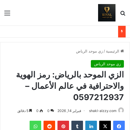
بحث عن
الق
الرئيسية
/
زي موحد الرياض
زي موحد الرياض
الزي الموحد بالرياض: رمز الهوية
والاحترافية في عالم الأعمال –
0597212937
shakl-alzzy.com
فبراير 14, 2026
0
0
5 دقائق
فيسبوك
X
لينكدإن
بينتيريست
واتساب