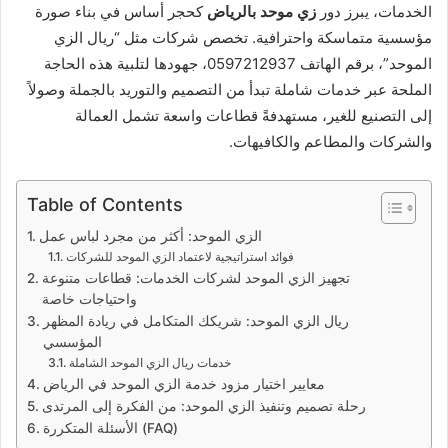
الخدمات، يبرز دور
زي موحد بالرياض
كحجر أساس في بناء صورة
مؤسسية متماسكة واحترافية. تخصص شركات مثل “ريال الزي
الموحد”، برقم الهاتف 0597212937، جهودها لتلبية هذه الحاجة
الملحة عبر خدمات شاملة تبدأ من التصميم والتوريد بالجملة وصولاً
إلى التصنيع للغير، مستهدفةً قطاعات واسعة تشمل العمالة
والشركات والمطاعم والكافيهات.
Table of Contents
الزي الموحد: أكثر من مجرد لباس عمل
فوائد استراتيجية لاعتماد الزي الموحد للشركات
تجهيز الزي الموحد لشركات الخدمات: قطاعات متنوعة
واحتياجات خاصة
ريال الزي الموحد: شريكك المتكامل في ريادة المظهر
المؤسسي
خدمات ريال الزي الموحد الشاملة
معايير اختيار مزود خدمة الزي الموحد في الرياض
رحلة تصميم وتنفيذ الزي الموحد: من الفكرة إلى المرتدى
الأسئلة المتكررة (FAQ)