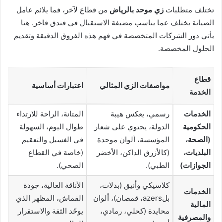
تختلف متطلبات
زي موحد بالرياض
من قطاع لآخر، فما يلائم عامل
الصيانة يختلف عما يناسب مضيفة الاستقبال في فندق فاخر. هنا
يأتي دور الشركات المتخصصة في فهم هذه الفروق الدقيقة وتقديم
الحلول المخصصة.
قطاع
مواصفات الزي المثالي
اعتبارات أساسية
الخدمة
الخدمات
رسمي، يعكس هيبة
المتانة، الراحة للارتداء
الحكومية
الدولة، يحتوي على شعار
طوال اليوم، السهولة
(الصحة،
المؤسسة، ألوان موحدة
في الغسيل والتعقيم
البلديات،
(كالأزرق الداكن، الأخضر
(خاصة في القطاع
الجوازات)
الطبي).
الصحي).
كلاسيكي وأنيق (بدلات،
الأناقة العالية، جودة
الخدمات
بلazers، قمصان)، ألوان
القماش، المظهر الذي
المالية
محايدة (كحلي، رمادي،
يوحّد الثقة والاستقرار
والمصرفية