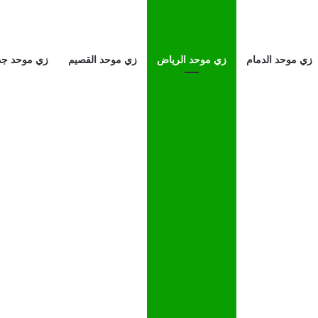
زي موحد الدمام
زي موحد الرياض
زي موحد القصيم
زي موحد جد