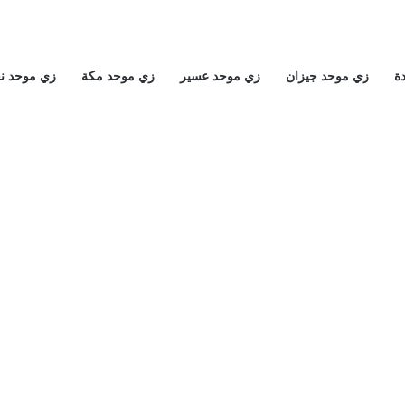
ة
زي موحد جيزان
زي موحد عسير
زي موحد مكة
زي موحد ن