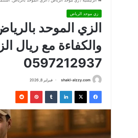
الرئيسية
/
زي موحد الرياض
/
الزي الموحد بالرياض: استثمار في
زي موحد الرياض
الزي الموحد بالرياض
والكفاءة مع ريال ال
0597212937
shakl-alzzy.com
فبراير 8, 2026
فيسبوك
X
لينكدإن
بينتيريست