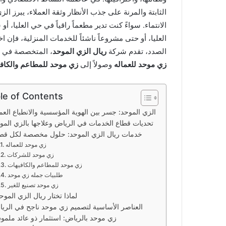
الثابتة والمرنة على جذب الأنظار وثقة العملاء، يبرز الز
الانتماء. سواءً كنت تدير مطعماً راقياً في حي العليا
العليا، أو حتى مشروعاً ناشئاً للخدمات المنزلية، فإن اخ
الصدد، تقدم شركة
ريال الزي الموحد
، المتخصصة في هذا
زي موحد للعماله
وصولاً إلى
زي موحد للمطاعم والكاف
le of Contents
الزي الموحد: جسر بين الهوية المؤسسية والانطباع الع
تحديات قطاع الخدمات في الرياض وعلاجها بالزي المو
خدمات ريال الزي الموحد: حلول مخصصة لكل قط
زي موحد للعماله
زي موحد للشركات
زي موحد للمطاعم والكافيهات
طلبيات جمله زي موحد
زي موحد تصنيع للغير
لماذا تختار ريال الزي الموح
العناصر الأساسية لتصميم زي موحد ناجح في الري
زي موحد بالرياض: استثمار ذو عائد ملم