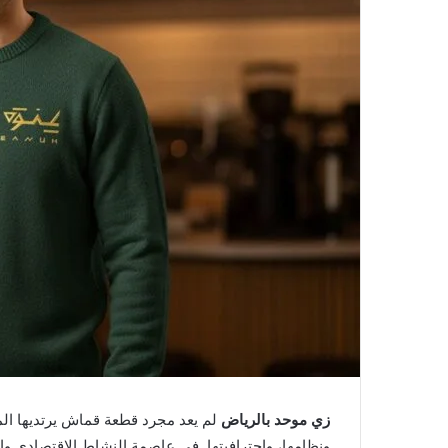
زي موحد بالرياض
لم يعد مجرد قطعة قماش يرتديها ال
ونظامها، واحترافيتها. في عاصمة النشاط الاقتصادي 