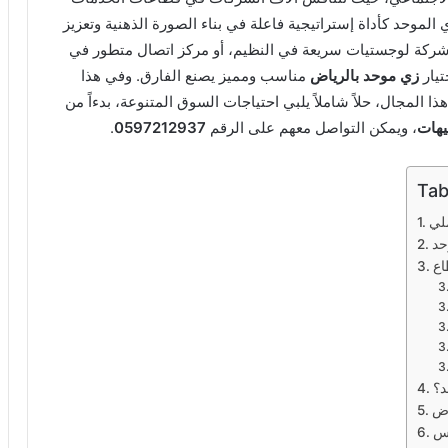
ي الموحد كأداة إستراتيجية فاعلة في بناء الصورة الذهنية وتعزيز
، أو شركة لوجستيات سريعة في النظيم، أو مركز اتصال متطور في
تيار
زي موحد بالرياض
مناسب ومميز يصنع الفارق. وفي هذا
 المجال، حلاً شاملاً يلبي احتياجات السوق المتنوعة، بدءاً من
يهات
، ويمكن التواصل معهم على الرقم
0597212937
.
Tab
ملي
حد
اع
د؟
اض
وس