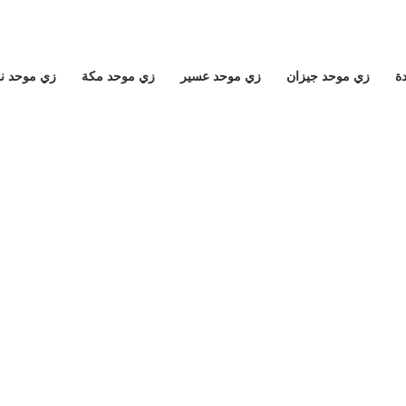
ة
زي موحد جيزان
زي موحد عسير
زي موحد مكة
زي موحد ن