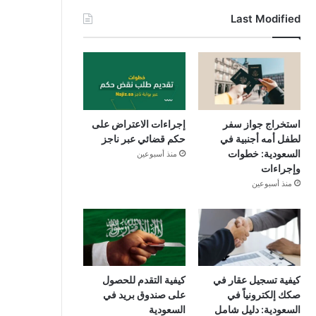
Last Modified
استخراج جواز سفر
إجراءات الاعتراض على
لطفل أمه أجنبية في
حكم قضائي عبر ناجز
السعودية: خطوات
منذ أسبوعين
وإجراءات
منذ أسبوعين
كيفية تسجيل عقار في
كيفية التقدم للحصول
صكك إلكترونياً في
على صندوق بريد في
السعودية: دليل شامل
السعودية