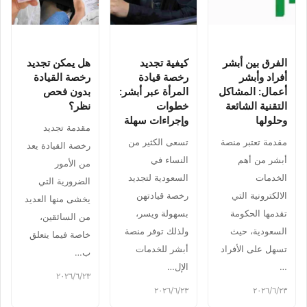
الفرق بين أبشر
كيفية تجديد
هل يمكن تجديد
أفراد وأبشر
رخصة قيادة
رخصة القيادة
أعمال: المشاكل
المرأة عبر أبشر:
بدون فحص
التقنية الشائعة
خطوات
نظر؟
وحلولها
وإجراءات سهلة
مقدمة تجديد
مقدمة تعتبر منصة
تسعى الكثير من
رخصة القيادة يعد
أبشر من أهم
النساء في
من الأمور
الخدمات
السعودية لتجديد
الضرورية التي
الالكترونية التي
رخصة قيادتهن
يخشى منها العديد
تقدمها الحكومة
بسهولة ويسر،
من السائقين،
السعودية، حيث
ولذلك توفر منصة
خاصة فيما يتعلق
تسهل على الأفراد
أبشر للخدمات
ب…
…
الإل…
٢٣‏/٦‏/٢٠٢٦
٢٣‏/٦‏/٢٠٢٦
٢٣‏/٦‏/٢٠٢٦