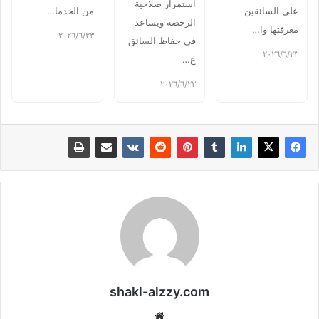
استمرار صلاحية
على السائقين
من الخدما…
الرخصة ويساعد
معرفتها وا…
٢٣‏/٦‏/٢٠٢٦
في حفاظ السائق
٢٣‏/٦‏/٢٠٢٦
ع…
٢٣‏/٦‏/٢٠٢٦
shakl-alzzy.com
موقع