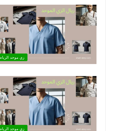
زي موحد الريا
زي موحد الريا