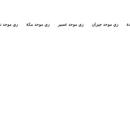
ة
زي موحد جيزان
زي موحد عسير
زي موحد مكة
زي موحد ن