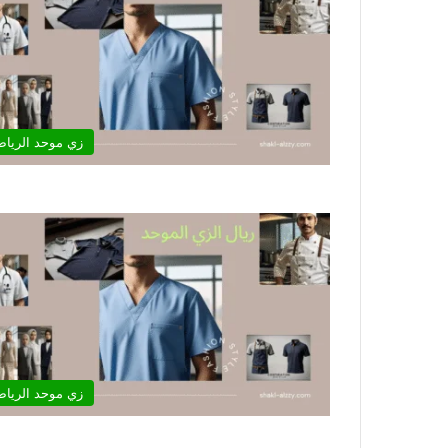
زي موحد الريا
زي موحد الريا