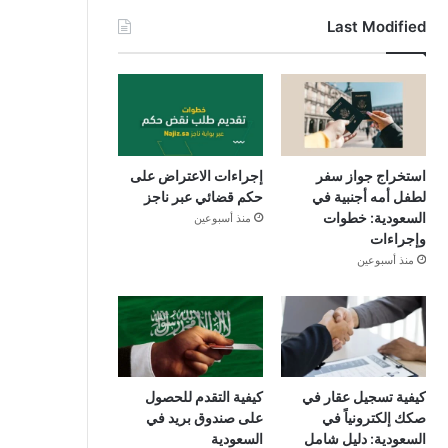
س
ت
س
Last Modified
ب
ي
ت
و
و
ق
ك
ب
ر
ا
استخراج جواز سفر
إجراءات الاعتراض على
لطفل أمه أجنبية في
حكم قضائي عبر ناجز
م
السعودية: خطوات
منذ أسبوعين
وإجراءات
منذ أسبوعين
كيفية تسجيل عقار في
كيفية التقدم للحصول
صكك إلكترونياً في
على صندوق بريد في
السعودية: دليل شامل
السعودية