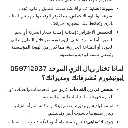
سهولة العناية:
نُقدم أقمشة سهلة الغسيل والكي، تُجف
بسرعة، وتُقاوم الانكماش، مما يُوفر الوقت والجهد في العناية
بالزي ويُحافظ على مظهره احترافيًا.
التخصيص الاحترافي:
إمكانية إضافة شعار الشركة أو اسم
المديرة أو المشرفة على اليونيفورم من خلال التطريز عالي
الجودة أو الطباعة الحرارية، مما يُعزز من الهوية المؤسسية
ويُضفي لمسة قيادية وشخصية.
لماذا تختار ريال الزي الموحد 059712937
لِيونيفورم مُشرفاتك ومديراتك؟
تخصص في زي القياديات:
فريق من المصممات والفنيات ذوي
الخبرة في تلبية احتياجات المرأة القيادية.
لمسة قيادية:
يونيفورم يُصمم لِيعكس مكانة المرأة القيادية
ويُبرز حضورها بأسلوب أنيق ومُحتشم.
جودة لا تُضاهى:
نلتزم باستخدام أجود الأقمشة وأحدث تقنيات