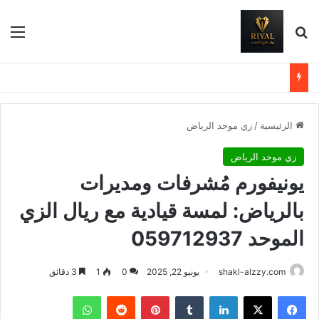
بحث عن
الق
الرئيسية
/
زي موحد الرياض
زي موحد الرياض
يونيفورم مُشرفات ومديرات
بالرياض: لمسة قيادية مع ريال الزي
الموحد 059712937
shakl-alzzy.com
يونيو 22, 2025
0
1
3 دقائق
فيسبوك
X
لينكدإن
بينتيريست
واتساب