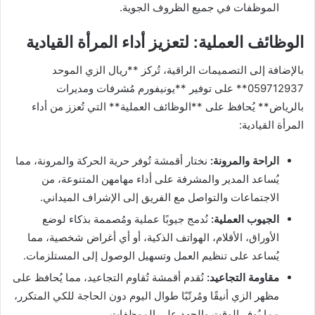
الموظفات في جميع الظروف الجوية.
الوظائف العملية: لتعزيز أداء المرأة القيادية
بالإضافة إلى التصميمات الراقية، تُركز **ريال الزي الموحد
059712937** على توفير **يونيفورم مُشرفات ومديرات
بالرياض** يُحافظ على **الوظائف العملية** التي تُعزز من أداء
المرأة القيادية:
الراحة والمرونة:
نختار أقمشة تُوفر حرية الحركة والمرونة، مما
يُساعد المدير والمشرفة على أداء مهامهن المتنوعة، من
الاجتماعات والتواصل مع الفريق إلى الإشراف الميداني.
الجيوب العملية:
نُدمج جيوبًا عملية ومُصممة بذكاء لوضع
الأوراق، الأقلام، الهواتف الذكية، أو أي أغراض شخصية، مما
يُساعد على تنظيم العمل وتسهيل الوصول إلى المستلزمات.
مقاومة التجاعيد:
نُقدم أقمشة تُقاوم التجاعيد، مما يُحافظ على
مظهر الزي أنيقًا ومُرتّبًا طوال اليوم دون الحاجة للكي المتكرر،
مما يُوفر الوقت والجهد على الموظفات.