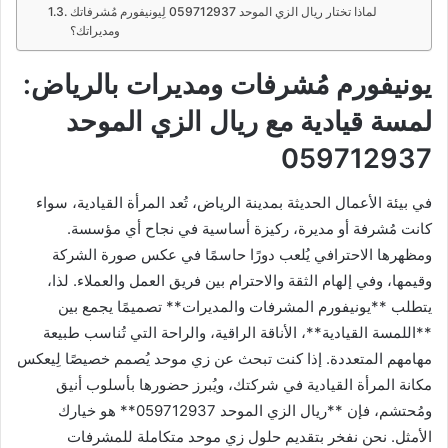
لماذا تختار ريال الزي الموحد 059712937 لِيونيفورم مُشرفاتك
ومديراتك؟
يونيفورم مُشرفات ومديرات بالرياض:
لمسة قيادية مع ريال الزي الموحد
059712937
في بيئة الأعمال الحديثة بمدينة الرياض، تُعد المرأة القيادية، سواء
كانت مُشرفة أو مديرة، ركيزة أساسية في نجاح أي مؤسسة.
ومظهرها الاحترافي يُلعب دورًا حاسمًا في عكس صورة الشركة
وقيمها، وفي إلهام الثقة والاحترام بين فريق العمل والعملاء. لذا،
يتطلب **يونيفورم المشرفات والمديرات** تصميمًا يجمع بين
**اللمسة القيادية**، الأناقة الراقية، والراحة التي تُناسب طبيعة
مهامهم المتعددة. إذا كنت تبحث عن زي موحد يُصمم خصيصًا لِيعكس
مكانة المرأة القيادية في شركتك، ويُبرز حضورها بأسلوب أنيق
ومُحتشم، فإن **ريال الزي الموحد 059712937** هو خيارك
الأمثل. نحن نفخر بتقديم حلول زي موحد متكاملة للمشرفات