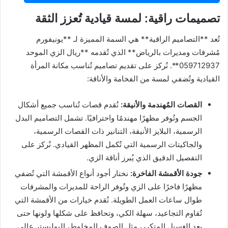
تصميمات راقية: لمسة قيادية تُعزز الثقة
تُعد **التصاميم الراقية** هي السمة المميزة لـ **يونيفورم
مُشرفات ومديرات بالرياض** الذي تُقدمه **ريال الزي الموحد
059712937**. نُركز على تقديم تصاميم تُناسب مكانة المرأة
القيادية وتُضفي لمسة من الفخامة والأناقة:
القصات المُهندمة والأنيقة:
نُقدم قصات تُناسب جميع أشكال
الجسم وتُوفر مظهرًا مهندمًا واحترافيًا. تشمل التصاميم البدل
الرسمية، البلايز الأنيقة، التنانير ذات القصات الرسمية،
والجاكيتات الرسمية التي تُكمل المظهر القيادي. نُركز على
التفصيل الدقيق الذي يُبرز أناقة الزي.
جودة الأقمشة الفاخرة:
نختار أجود أنواع الأقمشة التي تُضفي
مظهرًا فاخرًا على الزي وتُوفر الراحة للمديرات والمشرفات
طوال ساعات العمل الطويلة. نُقدم خيارات من الأقمشة التي
تُقاوم التجاعيد، سهلة الكي، وتحافظ على شكلها ولونها حتى
بعد الغسيل المتكرر، مثل الصوف المخلوط، البوليستر عالي