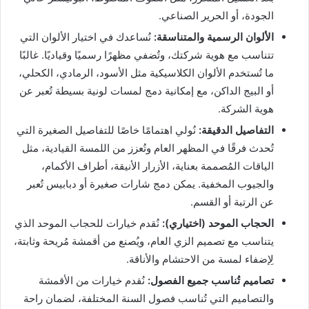
الجودة، أو الحرير الصناعي.
الألوان الرسمية والمتناسقة:
نُساعدك في اختيار الألوان التي
تتناسب مع هوية شركتك، وتُضفي مظهرًا رسميًا وقياديًا. غالبًا
ما تُستخدم الألوان الكلاسيكية مثل الأسود، الرمادي، الكحلي،
أو البيج الداكن، مع إمكانية دمج لمسات لونية بسيطة تُعبر عن
هوية الشركة.
التفاصيل الدقيقة:
نُولي اهتمامًا خاصًا للتفاصيل الصغيرة التي
تُحدث فرقًا في المظهر العام وتُعزز من اللمسة القيادية، مثل
الياقات المُصممة بعناية، الأزرار الأنيقة، أطراف الأكمام،
والجيوب المخفية. يمكن دمج شارات صغيرة أو دبابيس تُعبر
عن الرتبة أو القسم.
الحجاب الموحد (اختياري):
نُقدم خيارات للحجاب الموحد الذي
يتناسب مع تصميم الزي العام، ويُصنع من أقمشة مُريحة وثابتة،
لِإضفاء لمسة من الاحتشام والأناقة.
تصاميم تُناسب جميع الفصول:
نُقدم خيارات من الأقمشة
والتصاميم التي تُناسب فصول السنة المختلفة، لضمان راحة