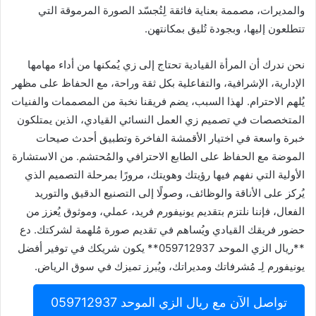
والمديرات، مصممة بعناية فائقة لِتُجسّد الصورة المرموقة التي
تتطلعون إليها، وبجودة تُليق بمكانتهن.
نحن ندرك أن المرأة القيادية تحتاج إلى زي يُمكنها من أداء مهامها
الإدارية، الإشرافية، والتفاعلية بكل ثقة وراحة، مع الحفاظ على مظهر
يُلهم الاحترام. لهذا السبب، يضم فريقنا نخبة من المصممات والفنيات
المتخصصات في تصميم زي العمل النسائي القيادي، الذين يمتلكون
خبرة واسعة في اختيار الأقمشة الفاخرة وتطبيق أحدث صيحات
الموضة مع الحفاظ على الطابع الاحترافي والمُحتشم. من الاستشارة
الأولية التي نفهم فيها رؤيتك وهويتك، مرورًا بمرحلة التصميم الذي
يُركز على الأناقة والوظائف، وصولًا إلى التصنيع الدقيق والتوريد
الفعال، فإننا نلتزم بتقديم يونيفورم فريد، عملي، وموثوق يُعزز من
حضور فريقك القيادي ويُساهم في تقديم صورة مُلهمة لشركتك. دع
**ريال الزي الموحد 059712937** يكون شريكك في توفير أفضل
يونيفورم لِـ مُشرفاتك ومديراتك، ويُبرز تميزك في سوق الرياض.
تواصل الآن مع ريال الزي الموحد 059712937