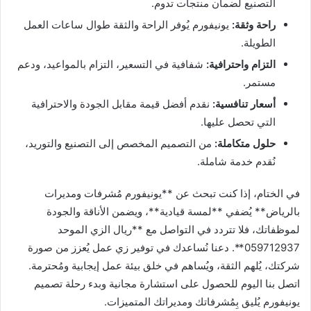
التصنيع لضمان منتجات تدوم.
راحة وثقة:
يونيفورم يُوفر الراحة والثقة طوال ساعات العمل
الطويلة.
التزام واحترافية:
شفافية في التسعير، التزام بالمواعيد، ودعم
مستمر.
أسعار تنافسية:
نقدم أفضل قيمة مقابل الجودة والاحترافية
التي تحصل عليها.
حلول متكاملة:
من التصميم المخصص إلى التصنيع والتوريد،
نُقدم خدمة شاملة.
في الختام، إذا كنت تبحث عن **يونيفورم مُشرفات ومديرات
بالرياض** يُضفي **لمسة قيادية**، ويضمن الأناقة والجودة
لموظفاتك، فلا تتردد في التواصل مع **ريال الزي الموحد
059712937**. دعنا نُساعدك في توفير زي عمل يُعزز من صورة
شركتك، يُلهم الثقة، ويُساهم في خلق بيئة عمل إيجابية ومُحترمة.
اتصل بنا اليوم للحصول على استشارة مجانية وبدء رحلة تصميم
يونيفورم يُليق بِمُشرفاتك ومديراتك المتميزات.