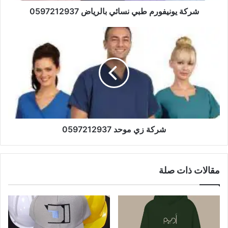
شركة يونيفورم طبي نسائي بالرياض 0597212937
شركة زي موحد 0597212937
مقالات ذات صلة