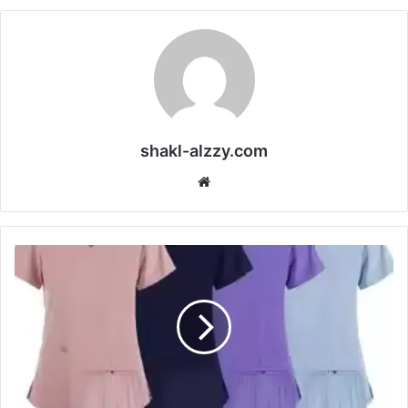
shakl-alzzy.com
موقع
الويب