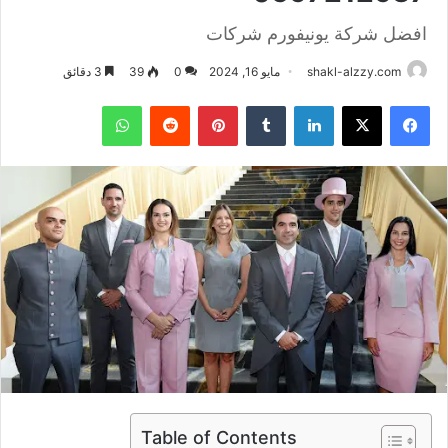
افضل شركة يونيفورم شركات
shakl-alzzy.com
مايو 16, 2024
0
39
3 دقائق
فيسبوك
X
لينكدإن
بينتيريست
واتساب
Table of Contents