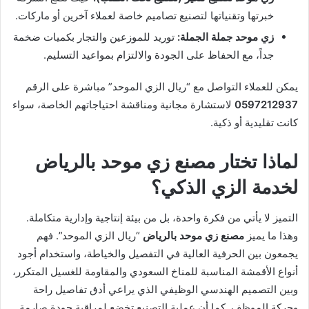
خبرتها وتقنياتها لتصنيع تصاميم خاصة لعملاء آخرين أو ماركات.
زي موحد جملة الجملة:
توريد للموزعين والتجار بكميات ضخمة
جداً، مع الحفاظ على الجودة والالتزام بمواعيد التسليم.
يمكن للعملاء التواصل مع “ريال الزي الموحد” مباشرة على الرقم
0597212937
لاستشارة مجانية ومناقشة احتياجاتهم الخاصة، سواء
كانت تقليدية أو ذكية.
لماذا تختار مصنع زي موحد بالرياض
لخدمة الزي الذكي؟
التميز لا يأتي من فكرة واحدة، بل من بيئة إنتاجية وإدارية متكاملة.
وهذا ما يميز
مصنع زي موحد بالرياض
“ريال الزي الموحد”. فهم
يجمعون بين الحرفية العالية في التفصيل والخياطة، واستخدام أجود
أنواع الأقمشة المناسبة للمناخ السعودي والمقاومة للغسيل المتكرر،
وبين التصميم الهندسي الوظيفي الذي يراعي أدق تفاصيل راحة
وحركة الموظف. كما أن عملية التصنيع تخضع لمراقبة جودة صارمة