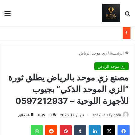
بحث عن
الق
الرئيسية
/
زي موحد الرياض
زي موحد الرياض
مصنع زي موحد بالرياض يطلق ثورة
“الزي الموحد الذكي” بجيوب
للأجهزة اللوحية – 0597212937
shakl-alzzy.com
فبراير 17, 2026
0
0
4 دقائق
فيسبوك
X
لينكدإن
بينتيريست
واتساب