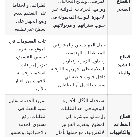
القطاع
المرضى، ونتائج التحاليل،
الطواقم، والحفاظ
الصحي
وبرامج الجرعات الدوائية عبر
على التعقيم بعدم
الأجهزة اللوحية المحمولة في
وضع الجهاز على
جيوب ستراتهم أو مريولاتهم.
أسطح غير نظيفة.
إتاحة المعلومات في
حمل المهندسين والمشرفين
الموقع مباشرة،
للمخططات الهندسية،
قطاع
تحسين التنسيق،
وجداول الزمن، وتقارير
التشيد
تعزيز إجراءات
السلامة على أجهزتهم اللوحية
والبناء
السلامة، وحماية
داخل جيوب خاصة في
الأجهزة من الغبار
سترات العمل أو البناطيل.
والأتربة.
استخدام النُدُل للأجهزة
تسريع الخدمة، تقليل
اللوحية في أخذ الطلبات
نسبة الخطأ في
قطاع
وإرسالها مباشرة إلى
الطلبات، رفع
المطاعم
المطبخ، وتقديم الفواتير
مستوى الخدمة
والكافيهات
الإلكترونية، مع حملها بأمان
والاحترافية، وتحسين