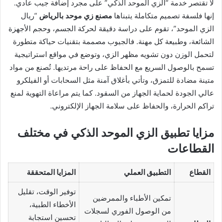
لا تقتصر خدمة “الزي الموحد الذكي” على مجرد إضافة جيب عادي.
إنها فلسفة تصميم متكاملة يتبناها
مصنع زي موحد بالرياض
“ريال
الزي الموحد”، تقوم على دراسة دقيقة لحركة الجسم، وحجم الأجهزة
الشائعة، وطبيعة كل مهنة. فالجيوب مصممة بتقنيات حياكة متطورة
لتحمل الوزن دون تشويه مظهر الزي، وتوضع في مواقع استراتيجية
تسمح بالوصول السريع مع الحفاظ على راحة مرتديها. تُصنع من مواد
متينة مضادة للتمزق، وتأتي بأغلاق آمنة مثل السحابات أو الفيلكرو
عالي الجودة لحماية الجهاز من السقود. كما يتم مراعاة التهوية لمنع
تراكم الحرارة، والحفاظ على سلامة الجهاز الإلكتروني.
مزايا تطبيق الزي الموحد الذكي في مختلف
القطاعات
القطاع
التطبيق العملي
المزايا المتحققة
توفير الوقت، تقليل
تمكين الأطباء والممرضين
الأخطاء الطبية،
من الوصول الفوري لسجلات
تحسين استجابة