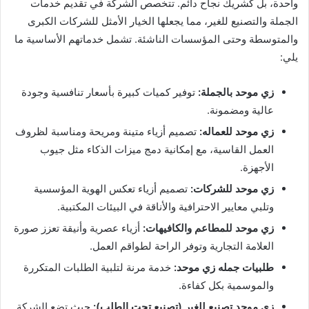
واحدة، بل كشريك نجاح دائم. تتخصص الشركة في تقديم خدمات
الجملة والتصنيع للغير، مما يجعلها الخيار الأمثل للشركات الكبرى
والمتوسطة وحتى المؤسسات الناشئة. تشمل خدماتهم الأساسية ما
يلي:
زي موحد بالجملة:
توفير كميات كبيرة بأسعار تنافسية وجودة
عالية ومضمونة.
زي موحد للعماله:
تصميم أزياء متينة ومريحة ومناسبة لظروف
العمل القاسية، مع إمكانية دمج ميزات الذكاء مثل جيوب
الأجهزة.
زي موحد للشركات:
تصميم أزياء تعكس الهوية المؤسسية
وتلبي معايير الاحترافية والأناقة في البيئات المكتبية.
زي موحد للمطاعم والكافيهات:
أزياء عصرية وأنيقة تعزز صورة
العلامة التجارية وتوفر الراحة لطواقم العمل.
طلبيات جمله زي موحد:
خدمة مرنة لتلبية الطلبات المتكررة
والموسمية بكل كفاءة.
زي موحد تصنيع للغير (تصنيع تحت الطلب):
حيث تضع الشركة