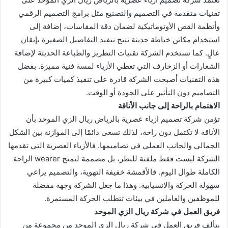
تقنيات متقدمة في التصميم والتصنيع مثل برامج التصميم الرقمي
وأنظمة القص الأوتوماتيكية لضمان دقة المقاسات، إضافة إلى
استخدام مكائن خياطة حديثة تتيح تنفيذ التفاصيل الصغيرة بإتقان
عالٍ. كما تستخدم الشركة تقنيات التطريز والطباعة الحديثة لإضافة
الشعارات أو الزخارف التي تعطي الأزياء لمسة فنية مميزة. بفضل
هذه التقنيات أصبحت الشركة قادرة على تنفيذ كميات كبيرة من
التصاميم دون التأثير على الجودة أو الوقت.
الاهتمام بالراحة إلى جانب الأناقة
تؤمن شركة تصميم ازياء عصرية بالرياض ريال الزي الموحد بأن
الأناقة لا تكتمل دون راحة، لذلك تسعى دائمًا إلى الموازنة بين الشكل
الجمالي والجانب العملي في تصاميمها. فالأزياء العصرية التي تقدمها
الشركة ليست فقط ملفتة للنظر، بل مصممة لتمنح wearer الراحة
الكاملة طوال اليوم. فالأقمشة خفيفة التهوية، والتصميم يراعي
سهولة الحركة والانسيابية. وهذا ما جعل الشركة وجهة مفضلة
للموظفين والعاملين في بيئات تتطلب الحركة المستمرة.
فريق العمل في شركة ريال الزي الموحد
يتألف فريق العمل في شركة ريال الزي الموحد من مجموعة من