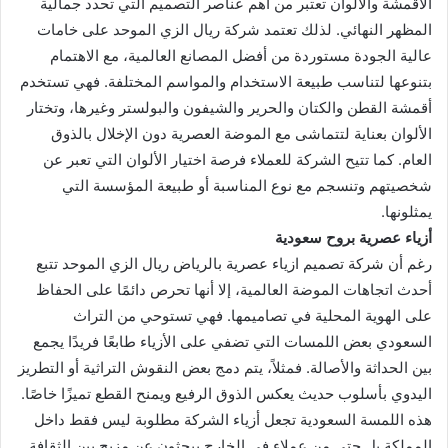
الأقمشة والألوان تعتبر من أهم عناصر التصميم التي تحدد جمالية
المظهر النهائي. لذلك تعتمد شركة ريال الزي الموحد على خامات
عالية الجودة مستوردة من أفضل المصانع العالمية، مع الاهتمام
بتنوعها لتناسب طبيعة الاستخدام والمواسم المختلفة. فهي تستخدم
أقمشة القطن والكتان والحرير والشيفون والبولستر وغيرها، وتختار
الألوان بعناية لتتماشى مع الموضة العصرية دون الإخلال بالذوق
العام. كما تتيح الشركة للعملاء فرصة اختيار الألوان التي تعبر عن
شخصيتهم وتنسجم مع نوع المناسبة أو طبيعة المؤسسة التي
يمثلونها.
أزياء عصرية بروح سعودية
رغم أن شركة تصميم ازياء عصرية بالرياض ريال الزي الموحد تتبع
أحدث اتجاهات الموضة العالمية، إلا أنها تحرص دائمًا على الحفاظ
على الهوية المحلية في تصاميمها. فهي تستوحي من التراث
السعودي بعض اللمسات التي تضفي على الأزياء طابعًا فريدًا يجمع
بين الحداثة والأصالة. فمثلاً، يتم دمج بعض النقوش التراثية أو التطريز
اليدوي بأسلوب حديث يعكس الذوق الرفيع ويمنح القطع تميزًا خاصًا.
هذه اللمسة السعودية تجعل أزياء الشركة مطلوبة ليس فقط داخل
المملكة بل حتى من عملاء في الخارج يبحثون عن مزيج بين الثقافة