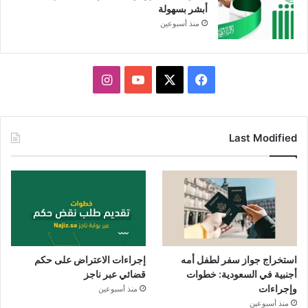
أبشر بسهولة
منذ أسبوعين
X
فيسبوك
يوتيوب
انستقرام
Last Modified
استخراج جواز سفر لطفل أمه
إجراءات الاعتراض على حكم
أجنبية في السعودية: خطوات
قضائي عبر ناجز
وإجراءات
منذ أسبوعين
منذ أسبوعين