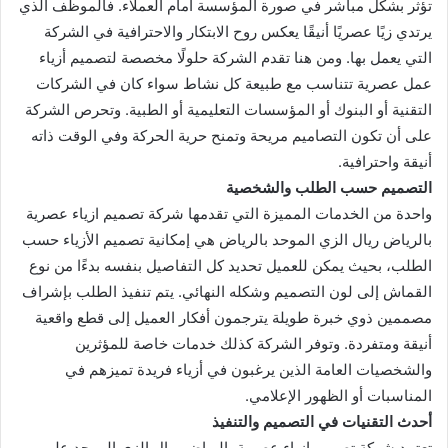
تؤثر بشكل مباشر في صورة المؤسسة أمام العملاء. فالموظف الذي
يرتدي زيًا عصريًا أنيقًا يعكس روح الابتكار والاحترافية في الشركة
التي يعمل بها. ومن هنا تقدم الشركة حلولًا مخصصة لتصميم أزياء
عمل عصرية تتناسب مع طبيعة كل نشاط سواء كان في الشركات
التقنية أو البنوك أو المؤسسات التعليمية أو الطبية. وتحرص الشركة
على أن تكون التصاميم مريحة وتمنح حرية الحركة وفي الوقت ذاته
أنيقة واحترافية.
التصميم حسب الطلب والشخصية
واحدة من الخدمات المميزة التي تقدمها شركة تصميم ازياء عصرية
بالرياض ريال الزي الموحد بالرياض هي إمكانية تصميم الأزياء حسب
الطلب، بحيث يمكن للعميل تحديد كل التفاصيل بنفسه بدءًا من نوع
القماش إلى لون التصميم وشكله النهائي. يتم تنفيذ الطلب بإشراف
مصممين ذوي خبرة طويلة يترجمون أفكار العميل إلى قطع واقعية
أنيقة ومتفردة. وتوفر الشركة كذلك خدمات خاصة للمؤثرين
والشخصيات العامة الذين يرغبون في أزياء فريدة تميزهم في
المناسبات أو الظهور الإعلامي.
أحدث التقنيات في التصميم والتنفيذ
تعتمد شركة تصميم ازياء عصرية بالرياض ريال الزي الموحد على