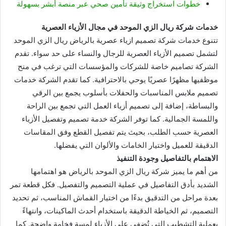
خطوات استخراج وثيقة تأمين صحي عبر منصة أبشر بسهولة
خدمات شركة ريال الزي الموحد في مجال الأزياء العصرية
تتنوع خدمات شركة تصميم ازياء عصرية بالرياض ريال الزي الموحد
لتشمل تصميم الأزياء العصرية للرجال والنساء على حد سواء. تقدم
الشركة تصاميم خاصة للشركات والمؤسسات التي ترغب في منح
موظفيها مظهرًا عصريًا يوحي بالاحترافية. كما تقدم الشركة خدمات
تصميم ملابس المناسبات والحفلات بأسلوب يجمع بين الرقي
والبساطة، إضافة إلى تصميم أزياء العمل التي تجمع بين الراحة
واللمسة الجمالية. كما توفر الشركة خدمة تصميم وتفصيل الأزياء
العصرية حسب الطلب، بحيث يتم تفصيل القطع وفق المقاسات
الدقيقة للعميل واختيار الخامات والألوان التي يفضلها.
الاهتمام بالتفاصيل وجودة التنفيذ
من أهم ما يميز شركة ريال الزي الموحد بالرياض هو اهتمامها
الشديد بأدق التفاصيل في عملية التصميم والتفصيل. فكل قطعة تمر
بعدة مراحل من التدقيق بدءًا من اختيار القماش المناسب، ثم تحديد
التصميم، ثم الخياطة الدقيقة باستخدام أحدث الماكينات، وانتهاءً
بعملية التشطيب التي تُضفي على الأزياء لمسة فخامة واضحة. كما