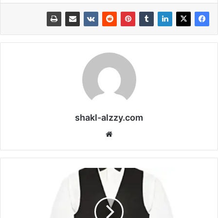
shakl-alzzy.com
موقع
الويب