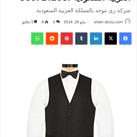
شركة زي موحد بالمملكة العربية السعودية
shakl-alzzy.com
مايو 26, 2024
0
6
5 دقائق
فيسبوك
X
لينكدإن
بينتيريست
واتساب