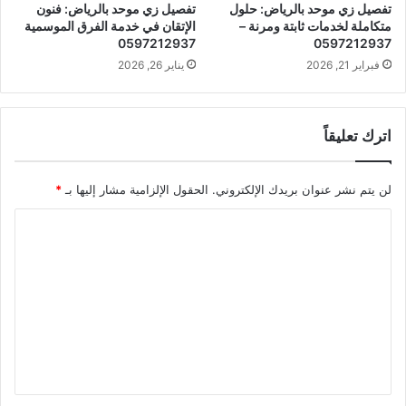
تفصيل زي موحد بالرياض: حلول
تفصيل زي موحد بالرياض: فنون
متكاملة لخدمات ثابتة ومرنة –
الإتقان في خدمة الفرق الموسمية
0597212937
0597212937
فبراير 21, 2026
يناير 26, 2026
اترك تعليقاً
لن يتم نشر عنوان بريدك الإلكتروني.
الحقول الإلزامية مشار إليها بـ
*
ا
ل
ت
ع
ل
ي
ق