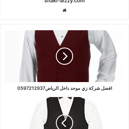
shakl-alzzy.com
موقع
الويب
افضل شركة زي موحد داخل الرياض0597212937