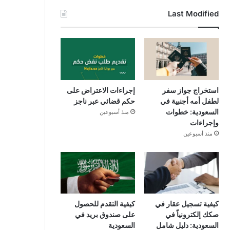
Last Modified
استخراج جواز سفر
إجراءات الاعتراض على
لطفل أمه أجنبية في
حكم قضائي عبر ناجز
السعودية: خطوات
منذ أسبوعين
وإجراءات
منذ أسبوعين
كيفية تسجيل عقار في
كيفية التقدم للحصول
صكك إلكترونياً في
على صندوق بريد في
السعودية: دليل شامل
السعودية