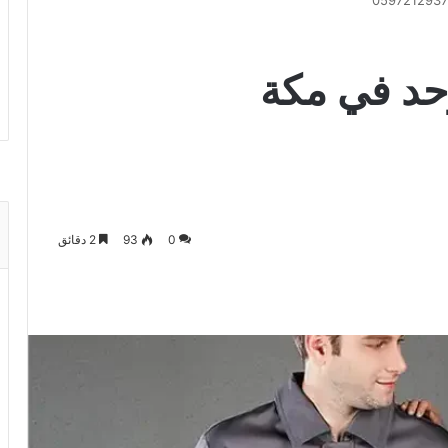
د في مكة
0
93
2 دقائق