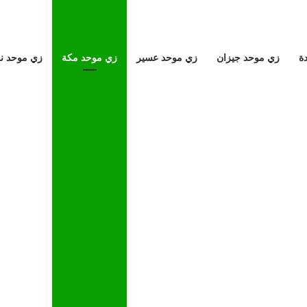
ة
زي موحد جيزان
زي موحد عسير
زي موحد مكة
زي موحد ن