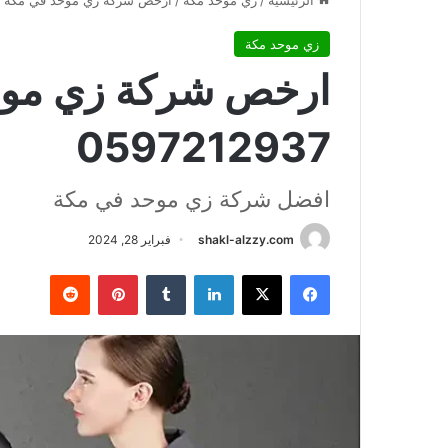
الرئيسية
/
زي موحد مكة
/
ارخص شركة زي موحد في مكة 0597212937
زي موحد مكة
ارخص شركة زي موح
0597212937
افضل شركة زي موحد في مكة
shakl-alzzy.com
فبراير 28, 2024
فيسبوك
X
لينكدإن
بينتيريست